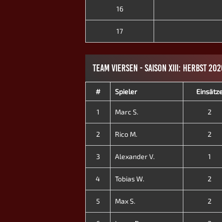
16
17
TEAM VIERSEN - SAISON XIII: HERBST 202
#
Spieler
Einsätz
1
Marc S.
2
2
Rico M.
2
3
Alexander V.
1
4
Tobias W.
2
5
Max S.
2