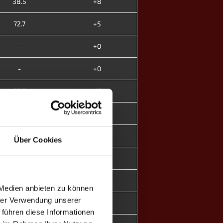
38.5
+8
72.7
+5
-
+0
-
+0
35.7
-15
20.0
-13
-
+0
Über Cookies
-
+0
0.0
-14
 Medien anbieten zu können
hrer Verwendung unserer
-
+0
 führen diese Informationen