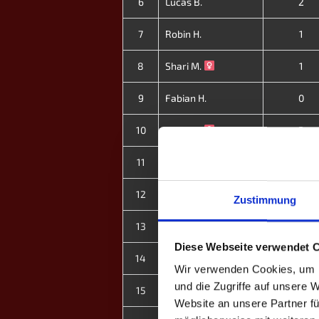
6
Lucas B.
2
7
Robin H.
1
8
Shari M.
1
9
Fabian H.
0
10
Paula B.
2
11
Christin V.
2
12
Hai N.
0
Zustimmung
13
Marius L.
0
Diese Webseite verwendet 
14
Kathrin E.
2
Wir verwenden Cookies, um I
und die Zugriffe auf unsere 
15
Linda M.
0
Website an unsere Partner fü