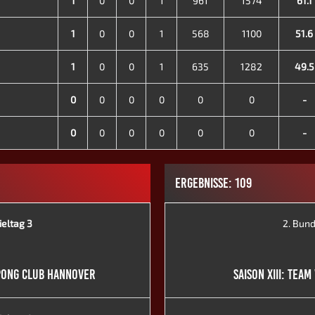
1
0
0
1
961
1574
61.1
1
0
0
1
568
1100
51.6
1
0
0
1
635
1282
49.5
0
0
0
0
0
0
-
0
0
0
0
0
0
-
ERGEBNISSE: 109
ieltag 3
2. Bund
 BPONG CLUB HANNOVER
SAISON XIII: TEA