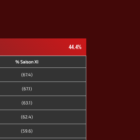
44.4%
% Saison XI
(67.4)
(67.1)
(63.1)
(62.4)
(59.6)