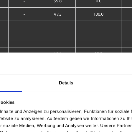
-
55.8
0.0
-
47.3
100.0
-
-
-
-
-
-
-
45.4
33.3
-
40.9
0.0
-
-
-
Details
-
-
-
Cookies
-
25.7
0.0
nhalte und Anzeigen zu personalisieren, Funktionen für soziale
Website zu analysieren. Außerdem geben wir Informationen zu I
-
-
-
r soziale Medien, Werbung und Analysen weiter. Unsere Partner