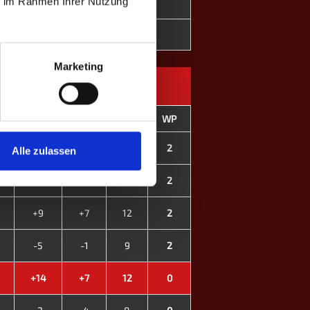
ie im Rahmen Ihrer Nutzung
-
+0
-
+0
Marketing
CD
GP
MP
WP
+62
+21
16
2
Alle zulassen
+70
+18
12
2
+9
+7
12
2
-5
-1
9
2
+14
+7
12
0