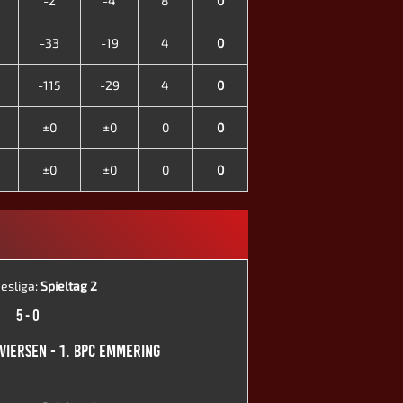
-2
-4
8
0
-33
-19
4
0
-115
-29
4
0
±0
±0
0
0
±0
±0
0
0
esliga:
Spieltag 2
5
-
0
M VIERSEN - 1. BPC EMMERING