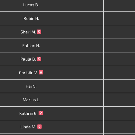
Lucas B.
Robin H.
Shari M.
Fabian H.
Paula B.
Christin V.
Hai N.
Marius L.
Kathrin E.
Linda M.