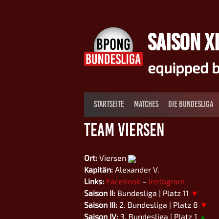
Springe
zum
Inhalt
SAISON XI
equipped b
STARTSEITE
MATCHES
DIE BUNDESLIGA
Team Viersen
Ort:
Viersen
Kapitän:
Alexander V.
Links:
Facebook
–
Instagram
Saison II:
Bundesliga | Platz 11
▼
Saison III:
2. Bundesliga | Platz 8
▼
Saison IV:
3. Bundesliga | Platz 1
▲