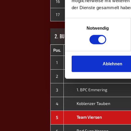
möglicherweise mit weiteren
16
Stella K.
0
der Dienste gesammelt habe
17
Esther R.
0
Einwilligungsauswahl
Notwendig
2. BUNDESLIGA SAISON XIII: HERBST 2026
Pos.
Mannschaft
1. BPC Allgäu/Bodensee
1
Ablehnen
BPL Dortmund III
2
1. BPC Emmering
3
Koblenzer Tauben
4
Team Viersen
5
Red Cups Hessen