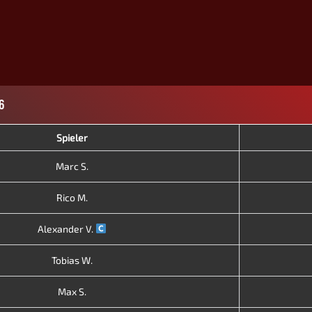
6
Spieler
Marc S.
Rico M.
Alexander V.
Tobias W.
Max S.