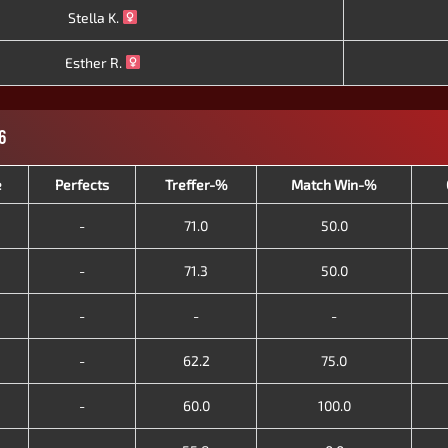
Stella K.
Esther R.
6
e
Perfects
Treffer-%
Match Win-%
-
71.0
50.0
-
71.3
50.0
-
-
-
-
62.2
75.0
-
60.0
100.0