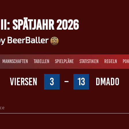
II: SPÄTJAHR 2026
y BeerBaller
MANNSCHAFTEN
TABELLEN
SPIELPLÄNE
STATISTIKEN
REGELN
POK
VIERSEN
3
–
13
DMADO
ce