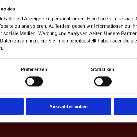
Cookies
nhalte und Anzeigen zu personalisieren, Funktionen für soziale
Website zu analysieren. Außerdem geben wir Informationen zu I
D
%
Game-Scores
%
CD
G
r soziale Medien, Werbung und Analysen weiter. Unsere Partner
 Daten zusammen, die Sie ihnen bereitgestellt haben oder die s
50.0
72.2
6
8:10 | 7:10 | 12:13 | 9:10
+6
n.
61.3
65.4
68.2
72.5
2
11:13 | 8:10 | 11:13 | 13:16
+2
38.2
63.9
Präferenzen
Statistiken
65.6
69.0
10
10:7 | 10:7 | 10:7 | 10:9
-10
76.0
40.0
58.7
62.7
8
7:10 | 8:10 | 5:10 | 10:8 | 14:16
+8
40.5
55.0
Auswahl erlauben
6
56.6
63.3
+6
1