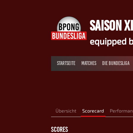
Springe
zum
Inhalt
SAISON XI
equipped b
STARTSEITE
MATCHES
DIE BUNDESLIGA
Übersicht
Scorecard
Performan
SCORES