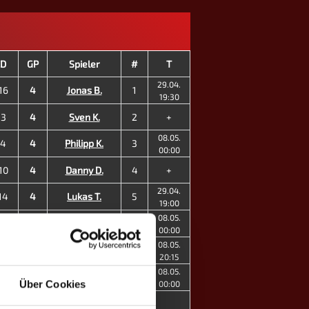
CD
GP
Spieler
#
T
29.04.
16
4
Jonas B.
1
19:30
+3
4
Sven K.
2
+
08.05.
+4
4
Philipp K.
3
00:00
10
4
Danny D.
4
+
29.04.
14
4
Lukas T.
5
19:00
08.05.
-9
1
Robert H.
9
00:00
08.05.
+2
4
Neele W. ♀
11
20:15
08.05.
±0
4
Maxi Lob ♀
13
Über Cookies
00:00
40
29
7
MP