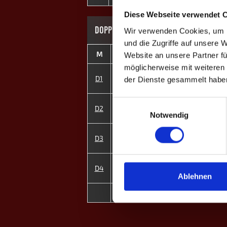
Diese Webseite verwendet 
DOPPEL-MATCHES
Wir verwenden Cookies, um I
und die Zugriffe auf unsere 
M
#
Spieler
GP
C
Website an unsere Partner fü
möglicherweise mit weiteren
2
Marc S.
D1
0
-
der Dienste gesammelt habe
3
Max S.
Einwilligungsauswahl
1
Rico M.
D2
0
-
8
Shari M. ♀
Notwendig
4
Robin H.
D3
4
+
5
Alexander V.
6
Fabian H.
D4
1
-
7
Paula B. ♀
Ablehnen
2
MP
5
-