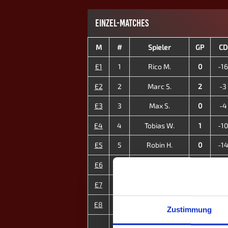
EINZEL-MATCHES
M
#
Spieler
GP
CD
E1
1
Rico M.
0
-16
E2
2
Marc S.
2
-3
E3
3
Max S.
0
-4
E4
4
Tobias W.
1
-10
E5
5
Robin H.
0
-1
E6
6
Alexander V.
4
+9
E7
14
Christin V. ♀
2
-2
E8
15
Kathrin E. ♀
3
±0
Zustimmung
1
MP
12
-4