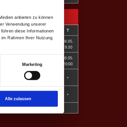
 Medien anbieten zu können
hrer Verwendung unserer
P
Spieler
#
T
 führen diese Informationen
ie im Rahmen Ihrer Nutzung
Jonas B.
1
08.05.
4
Robin H.
6
19:30
Philipp K.
3
08.05.
4
Rick Schlömilch
5
20:00
Marketing
Sven K.
2
0
+
Lara H. ♀
8
Lukas T.
4
4
+
Neele W. ♀
7
Alle zulassen
2
6
MP