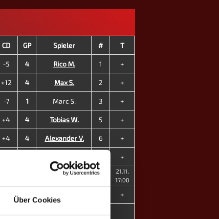
CD
GP
Spieler
#
T
-5
4
Rico M.
1
+
+12
4
Max S.
2
+
-7
1
Marc S.
3
+
+4
4
Tobias W.
5
+
+4
4
Alexander V.
6
+
+4
4
Lucas B.
7
+
21.11.
+11
4
Shari M. ♀
8
17:00
-7
3
Christin V. ♀
12
+
Über Cookies
+16
28
6
MP