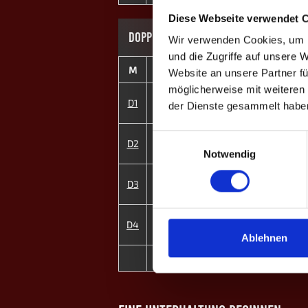
Diese Webseite verwendet 
DOPPEL-MATCHES
Wir verwenden Cookies, um I
und die Zugriffe auf unsere 
M
#
Spieler
GP
Website an unsere Partner fü
möglicherweise mit weiteren
1
Felix B.
D1
2
der Dienste gesammelt habe
6
Daniel M.
2
Joko B.
Einwilligungsauswahl
D2
3
5
Darko Jerinic
Notwendig
3
Marcel S.
D3
1
8
Vasilija Bugarski ♀
4
Alexander W.
D4
2
7
Denise B. ♀
Ablehnen
0
MP
8