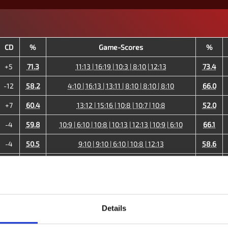
CD
%
Game-Scores
%
+5
71.3
11:13 | 16:19 | 10:3 | 8:10 | 12:13
73.4
-12
58.2
4:10 | 16:13 | 13:11 | 8:10 | 8:10 | 8:10
66.0
+7
60.4
13:12 | 15:16 | 10:8 | 10:7 | 10:8
52.0
-4
59.8
10:9 | 6:10 | 10:8 | 10:13 | 12:13 | 10:9 | 6:10
66.1
-4
50.5
9:10 | 9:10 | 6:10 | 10:8 | 12:13
58.6
-4
56.3
14:16 | 9:10 | 7:10 | 15:16
69.3
-11
36.5
6:10 | 8:10 | 13:11 | 5:10 | 18:19
44.1
+7
40.6
9:10 | 9:10 | 10:5 | 10:8 | 9:10 | 10:8 | 10:9
36.8
Details
-16
52.0
55.5