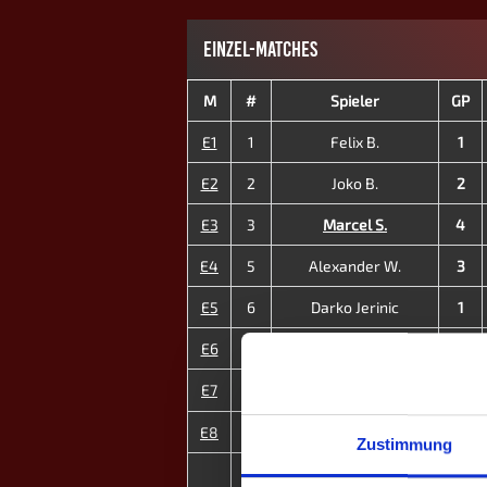
EINZEL-MATCHES
M
#
Spieler
GP
E1
1
Felix B.
1
E2
2
Joko B.
2
E3
3
Marcel S.
4
E4
5
Alexander W.
3
E5
6
Darko Jerinic
1
E6
7
Daniel M.
0
E7
10
Denise B. ♀
1
E8
12
Vasilija Bugarski ♀
4
Zustimmung
2
MP
16