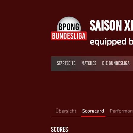
Springe
zum
Inhalt
SAISON XI
equipped b
STARTSEITE
MATCHES
DIE BUNDESLIGA
Übersicht
Scorecard
Performan
SCORES