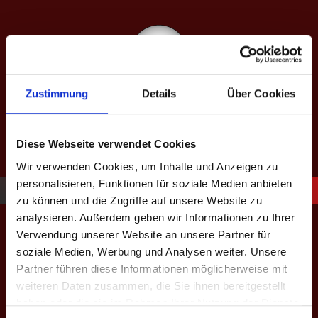
Springe
zum
Inhalt
Zustimmung
Details
Über Cookies
SAISON XIII: SPÄTJAHR 2026
equipped by BeerBaller
Diese Webseite verwendet Cookies
Wir verwenden Cookies, um Inhalte und Anzeigen zu
personalisieren, Funktionen für soziale Medien anbieten
zu können und die Zugriffe auf unsere Website zu
4. Bundesliga
analysieren. Außerdem geben wir Informationen zu Ihrer
Verwendung unserer Website an unsere Partner für
soziale Medien, Werbung und Analysen weiter. Unsere
Partner führen diese Informationen möglicherweise mit
LEGENDE
weiteren Daten zusammen, die Sie ihnen bereitgestellt
haben oder die sie im Rahmen Ihrer Nutzung der Dienste
★
H
S
%
M
M+
M-