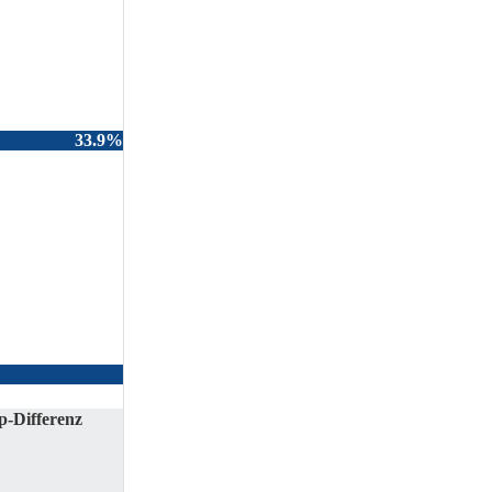
33.9%
-Differenz