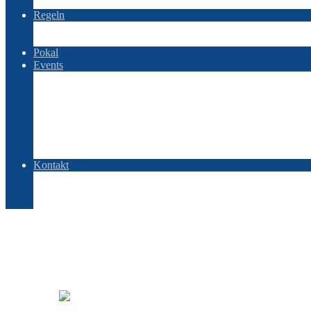
Hit-Streaks
Regeln
Regelwerk – Liga
Regelwerk – Game
Pokal
Events
Baltic Searies
Baltic Searies 2025
Baltic Searies 2026
OSOBP
OSOBP 2022
OSOBP 2023
OSOBP 2025
Kontakt
AGBs
Impressum
Datenschutz
PSG Mayence IV
Ort:
Mainz
Kapitän:
Lena S.