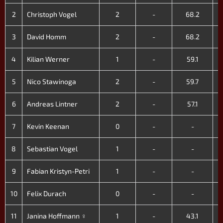
2
Christoph Vogel
2
-
68.2
3
David Homm
2
-
68.2
4
Kilian Werner
1
-
59.1
5
Nico Stawinoga
2
-
59.7
6
Andreas Lintner
2
-
57.1
7
Kevin Keenan
0
-
-
8
Sebastian Vogel
1
-
-
9
Fabian Kristyn-Petri
1
-
-
10
Felix Durach
0
-
-
11
Janina Hoffmann ♀
1
-
43.1