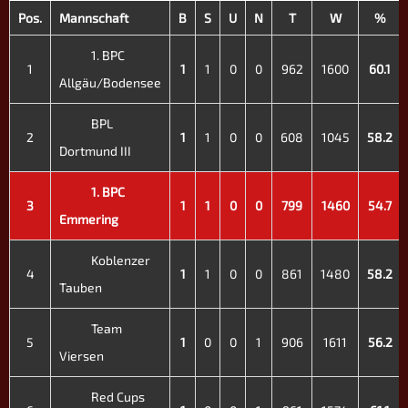
Pos.
Mannschaft
B
S
U
N
T
W
%
1. BPC
1
1
1
0
0
962
1600
60.1
Allgäu/Bodensee
BPL
2
1
1
0
0
608
1045
58.2
Dortmund III
1. BPC
3
1
1
0
0
799
1460
54.7
Emmering
Koblenzer
4
1
1
0
0
861
1480
58.2
Tauben
Team
5
1
0
0
1
906
1611
56.2
Viersen
Red Cups