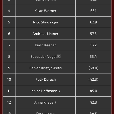
4
Kilian Werner
66.1
5
Nico Stawinoga
62.9
6
Andreas Lintner
57.8
7
Kevin Keenan
57.2
8
Sebastian Vogel 🇨
55.4
9
Fabian Kristyn-Petri
(58.0)
10
Felix Durach
(42.3)
11
Janina Hoffmann ♀
45.0
12
Anna Knaus ♀
42.3
13
Caro Jung ♀
34.5