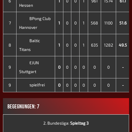
6
1
0
0
1
961
1574
61.1
Hessen
BPong Club
7
1
0
0
1
568
1100
51.6
Hannover
Baltic
8
1
0
0
1
635
1282
49.5
Titans
EJUN
9
0
0
0
0
0
0
-
Stuttgart
spielfrei
9
0
0
0
0
0
0
-
BEGEGNUNGEN: 7
2. Bundesliga:
Spieltag 3