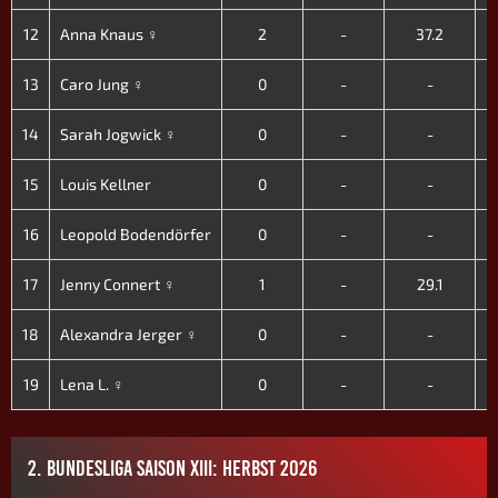
12
Anna Knaus ♀
2
-
37.2
13
Caro Jung ♀
0
-
-
14
Sarah Jogwick ♀
0
-
-
15
Louis Kellner
0
-
-
16
Leopold Bodendörfer
0
-
-
17
Jenny Connert ♀
1
-
29.1
18
Alexandra Jerger ♀
0
-
-
19
Lena L. ♀
0
-
-
2. BUNDESLIGA SAISON XIII: HERBST 2026