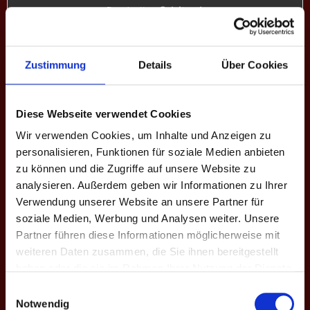
Bundesliga:
Spieltag 4
10
-
6
SAISON XI: 1. BPC EMMERING - BALTIC TITANS
Zustimmung
Details
Über Cookies
Bundesliga:
Spieltag 3
Diese Webseite verwendet Cookies
12
-
4
Wir verwenden Cookies, um Inhalte und Anzeigen zu
SAISON XI: BPC FRANKEN - 1. BPC EMMERING
personalisieren, Funktionen für soziale Medien anbieten
zu können und die Zugriffe auf unsere Website zu
analysieren. Außerdem geben wir Informationen zu Ihrer
Bundesliga:
Spieltag 2
Verwendung unserer Website an unsere Partner für
1
-
15
soziale Medien, Werbung und Analysen weiter. Unsere
Partner führen diese Informationen möglicherweise mit
SAISON XI: 1. BPC EMMERING - 1. BPC ALLGÄU/BODENSEE
weiteren Daten zusammen, die Sie ihnen bereitgestellt
haben oder die sie im Rahmen Ihrer Nutzung der Dienste
gesammelt haben.
Einwilligungsauswahl
Bundesliga:
Spieltag 1
Notwendig