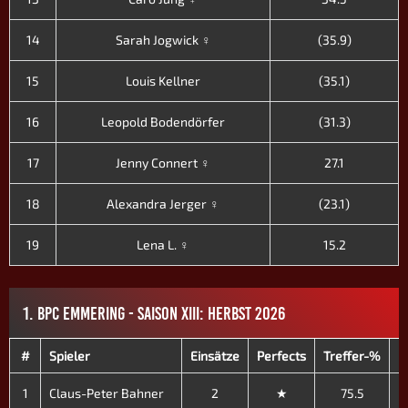
14
Sarah Jogwick ♀
(35.9)
15
Louis Kellner
(35.1)
16
Leopold Bodendörfer
(31.3)
17
Jenny Connert ♀
27.1
18
Alexandra Jerger ♀
(23.1)
19
Lena L. ♀
15.2
1. BPC EMMERING - SAISON XIII: HERBST 2026
#
Spieler
Einsätze
Perfects
Treffer-%
M
1
Claus-Peter Bahner
2
★
75.5