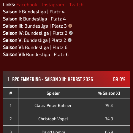
Links:
Facebook
–
Instagram
–
Twitch
Saison I:
Bundesliga | Platz 4
Saison II:
Bundesliga | Platz 4
Saison III:
Bundesliga | Platz 3
❸
Saison IV:
Bundesliga | Platz 2
❷
Saison V:
Bundesliga | Platz 2
❷
Saison VI:
Bundesliga | Platz 6
Saison VII:
Bundesliga | Platz 6
1. BPC EMMERING - SAISON XIII: HERBST 2026
59.0%
#
Spieler
% Saison XI
1
Claus-Peter Bahner
79.3
2
Christoph Vogel
74.9
3
David Homm
66.9