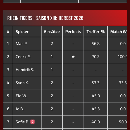
RHEIN TIGERS - SAISON XIII: HERBST 2026
#
Spieler
Einsätze
Perfects
Treffer-%
Match Wi
1
Max P.
2
-
56.8
0.0
2
Cedric S.
1
★
70.2
100.0
3
Hendrik S.
1
-
-
-
4
Sven K.
2
-
53.3
33.3
5
Flo W.
2
-
45.0
0.0
6
Jo B.
2
-
45.3
0.0
7
Sofie B.
2
-
48.0
50.0