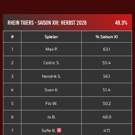
RHEIN TIGERS - SAISON XIII: HERBST 2026
49.3%
#
Spieler
% Saison XI
1
Max P.
63.1
2
Cedric S.
55.4
3
Hendrik S.
56.1
4
Sven K.
51.4
5
Flo W.
50.2
6
Jo B.
48.0
7
Sofie B.
47.1