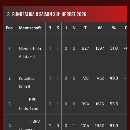
3. BUNDESLIGA B SAISON XIII: HERBST 2026
Pos.
Mannschaft
B
S
U
N
T
W
%
CD
1
1
1
0
0
827
1597
51.8
+6
Niederrhein
Allstars II
2
1
1
0
0
728
1462
49.8
+1
Kollektiv
Köln II
BPC
3
1
1
0
0
894
1676
53.3
+3
Hinterland
1. BPV
4
1
0
0
1
1014
1880
53.9
-6
Münster