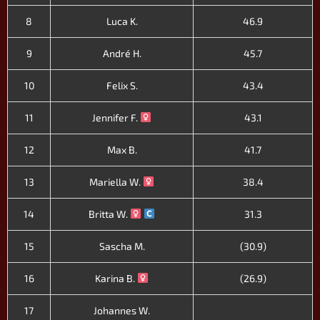
8
Luca K.
46.9
9
André H.
45.7
10
Felix S.
43.4
11
Jennifer F.
43.1
12
Max B.
41.7
13
Mariella W.
38.4
14
Britta W.
31.3
15
Sascha M.
(30.9)
16
Karina B.
(26.9)
17
Johannes W.