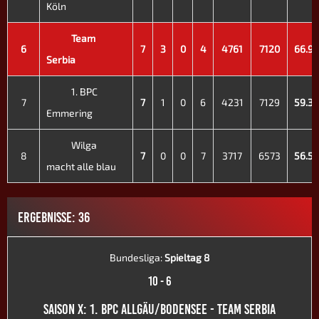
Köln
Team
6
7
3
0
4
4761
7120
66.9
Serbia
1. BPC
7
7
1
0
6
4231
7129
59.3
Emmering
Wilga
8
7
0
0
7
3717
6573
56.5
macht alle blau
ERGEBNISSE: 36
Bundesliga:
Spieltag 8
10
-
6
SAISON X: 1. BPC ALLGÄU/BODENSEE - TEAM SERBIA