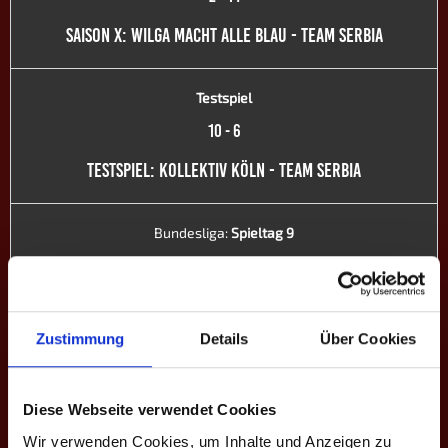
SAISON X: WILGA MACHT ALLE BLAU - TEAM SERBIA
Testspiel
10
-
6
TESTSPIEL: KOLLEKTIV KÖLN - TEAM SERBIA
Bundesliga:
Spieltag 9
11
-
5
SAISON IX: TEAM SERBIA - NIEDERRHEIN ALLSTARS
Zustimmung
Details
Über Cookies
Bundesliga:
Spieltag 8
9
-
7
Diese Webseite verwendet Cookies
SAISON IX: TEAM SERBIA - 1. BPC ALLGÄU/BODENSEE
Wir verwenden Cookies, um Inhalte und Anzeigen zu