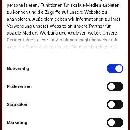
personalisieren, Funktionen für soziale Medien anbieten
zu können und die Zugriffe auf unsere Website zu
Bundesliga:
Spieltag 7
analysieren. Außerdem geben wir Informationen zu Ihrer
1
-
15
Verwendung unserer Website an unsere Partner für
soziale Medien, Werbung und Analysen weiter. Unsere
SAISON IX: BPC BUDAPEST - TEAM SERBIA
Partner führen diese Informationen möglicherweise mit
weiteren Daten zusammen, die Sie ihnen bereitgestellt
haben oder die sie im Rahmen Ihrer Nutzung der Dienste
Bundesliga:
Spieltag 6
gesammelt haben.
Einwilligungsauswahl
9
-
7
Notwendig
SAISON IX: TEAM SERBIA - HESSEN UNITED
Präferenzen
Bundesliga:
Spieltag 5
7
-
9
Statistiken
SAISON IX: EMMERING/RIEBERG - TEAM SERBIA
Marketing