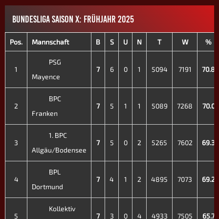
BUNDESLIGA SAISON X: FRÜHJAHR 2025
Pos.
Mannschaft
B
S
U
N
T
W
%
PSG
1
7
6
0
1
5094
7191
70.8
Mayence
BPC
2
7
5
1
1
5089
7268
70.0
Franken
1. BPC
3
7
5
0
2
5265
7602
69.3
Allgäu/Bodensee
BPL
4
7
4
1
2
4895
7073
69.2
Dortmund
Kollektiv
5
7
3
0
4
4933
7505
65.7