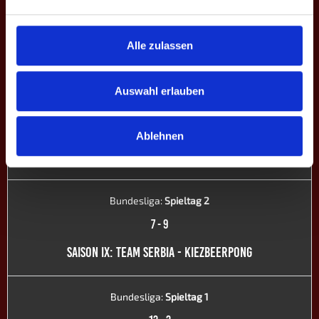
Bundesliga:
Spieltag 4
8
-
8
Alle zulassen
SAISON IX: TEAM SERBIA - BPC FRANKEN
Auswahl erlauben
Bundesliga:
Spieltag 3
12
-
4
Ablehnen
SAISON IX: PSG MAYENCE - TEAM SERBIA
Bundesliga:
Spieltag 2
7
-
9
SAISON IX: TEAM SERBIA - KIEZBEERPONG
Bundesliga:
Spieltag 1