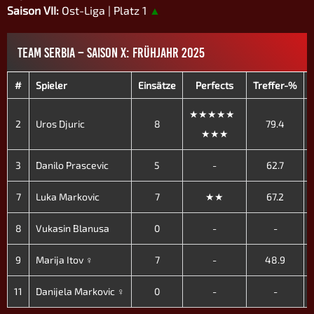
Saison VII:
Ost-Liga | Platz 1
▲
TEAM SERBIA – SAISON X: FRÜHJAHR 2025
#
Spieler
Einsätze
Perfects
Treffer-%
★★★★★
2
Uros Djuric
8
79.4
★★★
3
Danilo Prascevic
5
-
62.7
7
Luka Markovic
7
★★
67.2
8
Vukasin Blanusa
0
-
-
9
Marija Itov ♀
7
-
48.9
11
Danijela Markovic ♀
0
-
-