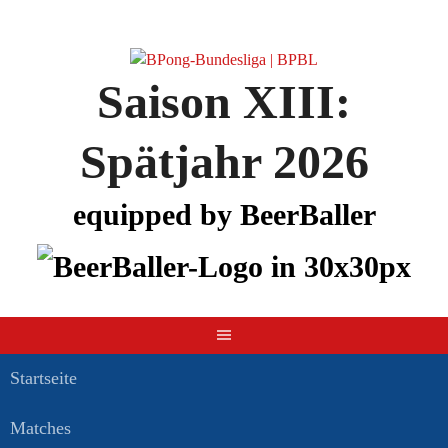
Springe
zum
Inhalt
Saison XIII:
Spätjahr 2026
equipped by BeerBaller
Startseite
Matches