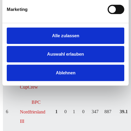
Beer
2
2
1
0
1
555
1449
38.3
Marketing
Pong Vechta
3
1
1
0
0
355
903
39.3
Alle zulassen
Jakominiponger
SG LU-
Auswahl erlauben
4
1
1
0
0
328
1080
30.4
WE
Ablehnen
0711
5
1
0
1
0
416
1017
40.9
CupCrew
BPC
6
1
0
1
0
347
887
39.1
Nordfriesland
III