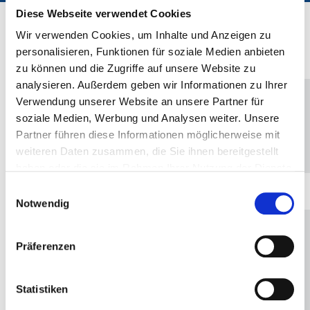
Diese Webseite verwendet Cookies
5. Bundesliga B
Wir verwenden Cookies, um Inhalte und Anzeigen zu
personalisieren, Funktionen für soziale Medien anbieten
Legende
zu können und die Zugriffe auf unsere Website zu
analysieren. Außerdem geben wir Informationen zu Ihrer
B
S
U
N
T
Verwendung unserer Website an unsere Partner für
soziale Medien, Werbung und Analysen weiter. Unsere
Partner führen diese Informationen möglicherweise mit
B
egegnungen
S
iege
U
nentschieden
N
iederlagen
T
reffer
weiteren Daten zusammen, die Sie ihnen bereitgestellt
haben oder die sie im Rahmen Ihrer Nutzung der Dienste
gesammelt haben.
Einwilligungsauswahl
5. Bundesliga B Saison XIII: Herbst 2026
Notwendig
Pos.
Mannschaft
B
S
U
N
T
W
%
Präferenzen
Swabian
1
1
1
0
0
419
1231
34.0
Beerpong Club
Statistiken