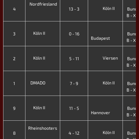
2
Nordfriesland
Köln II
4
13 - 3
Bunde
B - XI.
2
Köln II
3
0 - 16
Bunde
Budapest
B - XI.
2
Köln II
Viersen
2
5 - 11
Bunde
B - XI.
2
DMADO
Köln II
1
7 - 9
Bunde
B - XI.
3
Köln II
9
11 - 5
Bunde
Hannover
B - X. 
3
Rheinshooters
Köln II
8
4 - 12
Bunde