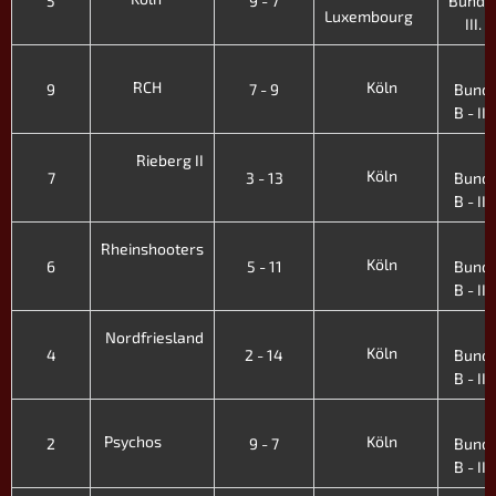
5
9 - 7
Bundes
Luxembourg
III. H
2
RCH
Köln
9
7 - 9
Bunde
B - II. 
2
Rieberg II
Köln
7
3 - 13
Bunde
B - II. 
2
Rheinshooters
Köln
6
5 - 11
Bunde
B - II. 
2
Nordfriesland
Köln
4
2 - 14
Bunde
B - II. 
2
Psychos
Köln
2
9 - 7
Bunde
B - II. 