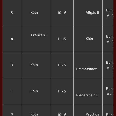
3
Bunde
Köln
Allgäu II
5
10 - 6
A - VII
'
3
Franken II
Bunde
Köln
4
1 - 15
A - VII
'
3
Bunde
Köln
3
11 - 5
A - VII
Limmatstadt
'
3
Bunde
Köln
1
11 - 5
A - VII
Niederrhein II
'
3
Köln
Psychos
7
10 - 6
Bunde