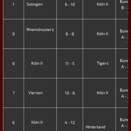
Bunde
Solingen
Köln II
1
6 - 10
B - XI
'
3
Rheinshooters
Bunde
Köln II
9
8 - 8
A - XI
'
3
Bunde
Köln II
Tigers
8
11 - 5
A - XI
'
3
Bunde
Viersen
Köln II
7
10 - 6
A - XI
'
3
Bunde
Köln II
6
4 - 12
A - XI
Hinterland