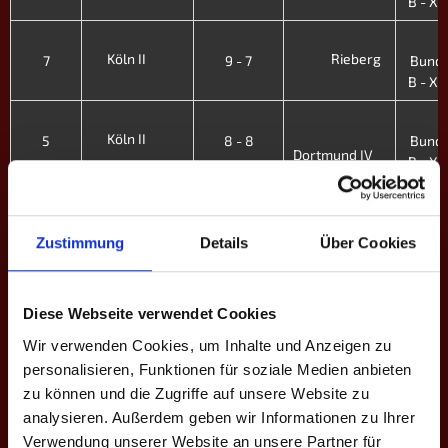
B - X. 
3
Köln II
Rieberg
7
9 - 7
Bunde
B - X. 
3
Köln II
5
8 - 8
Bunde
Dortmund IV
B - X. 
3
Luxembourg
Köln II
4
1 - 15
Bunde
B - X. 
Zustimmung
Details
Über Cookies
3
Köln II
Giants
3
9 - 7
Bunde
Diese Webseite verwendet Cookies
B - X. 
Wir verwenden Cookies, um Inhalte und Anzeigen zu
3
DMADO II
personalisieren, Funktionen für soziale Medien anbieten
Köln II
2
4 - 12
Bunde
zu können und die Zugriffe auf unsere Website zu
B - X. 
analysieren. Außerdem geben wir Informationen zu Ihrer
3
Verwendung unserer Website an unsere Partner für