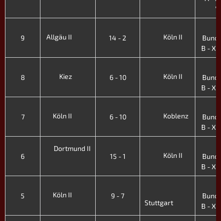
'
2
Allgäu II
Köln II
9
14 - 2
Bunde
B - XI.
2
Kiez
Köln II
8
6 - 10
Bunde
B - XI.
2
Köln II
Koblenz
7
6 - 10
Bunde
B - XI.
2
Dortmund II
Köln II
6
15 - 1
Bunde
B - XI.
2
Köln II
5
9 - 7
Bunde
Stuttgart
B - XI.