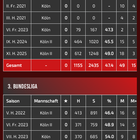
II. Fr. 2021
Köln
0
0
0
-
10
4
III. H. 2021
Köln
0
0
0
-
4
2
VI. Fr. 2023
Köln
0
79
167
47.3
2
1
IX. H. 2024
Köln II
0
464
1020
45.5
15
5
XI. H. 2025
Köln II
0
612
1248
49.0
18
3
Gesamt
-
0
1155
2435
47.4
49
15
3. BUNDESLIGA
Saison
Mannschaft
★
H
S
%
M
M+
V. H. 2022
Köln II
0
413
891
46.4
16
6
VI. Fr. 2023
Köln II
0
371
759
48.9
14
5
VII. H. 2023
Köln
0
370
685
54.0
9
8