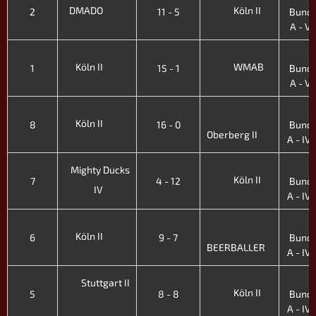
DMADO
Köln II
2
11 - 5
Bunde
A - V. 
3
Köln II
WMAB
1
15 - 1
Bunde
A - V. 
4
Köln II
8
16 - 0
Bunde
Oberberg II
A - IV. 
4
Mighty Ducks
Köln II
7
4 - 12
Bunde
IV
A - IV. 
4
Köln II
6
9 - 7
Bunde
BEERBALLER
A - IV. 
4
Stuttgart II
Köln II
5
8 - 8
Bunde
A - IV. 