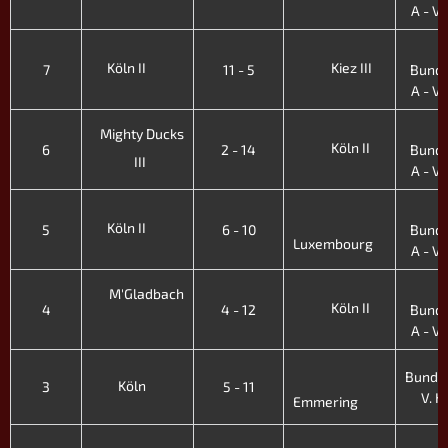
A - V. 
3
Köln II
Kiez III
7
11 - 5
Bunde
A - V. 
3
Mighty Ducks
Köln II
6
2 - 14
Bunde
III
A - V. 
3
Köln II
5
6 - 10
Bunde
Luxembourg
A - V. 
3
M'Gladbach
Köln II
4
4 - 12
Bunde
A - V. 
Bundes
Köln
3
5 - 11
V. H.
Emmering
3