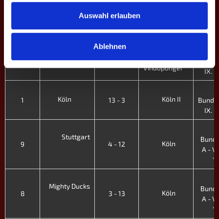
2
Mayence II
Auswahl erlauben
Köln II
3
10 - 6
Bundes
IX. H
Ablehnen
2
Köln II
2
10 - 6
Bundes
Vindoponger
IX. H
2
Köln
Köln II
1
13 - 3
Bundes
IX. H
3
Stuttgart
Bunde
Köln
9
4 - 12
A - VII
'
3
Mighty Ducks
Bunde
Köln
8
3 - 13
A - VII
'