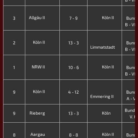
3
Allgäu II
Köln II
3
7 - 9
Bunde
B - VI. 
3
Köln II
2
13 - 3
Bunde
Limmatstadt
B - VI. 
3
NRW II
Köln II
1
10 - 6
Bunde
B - VI. 
3
Köln II
9
4 - 12
Bunde
Emmering II
A - V. 
Bundes
Rieberg
Köln
9
13 - 3
V. H.
3
Aargau
Köln II
8
8 - 8
Bunde