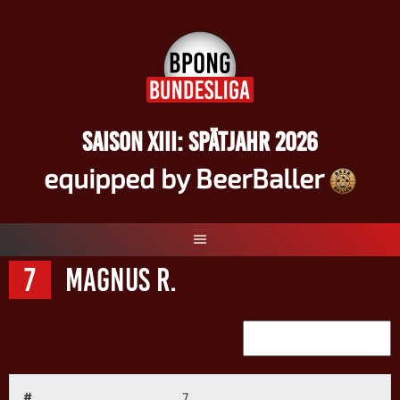
Springe
zum
Inhalt
SAISON XIII: SPÄTJAHR 2026
equipped by BeerBaller
7
Magnus R.
#
7