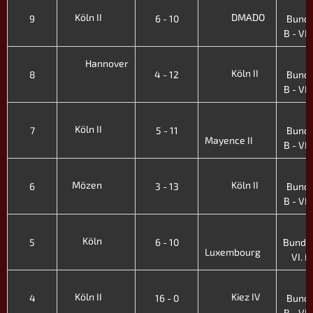
3
Köln II
DMADO
9
6 - 10
Bunde
B - VI. 
3
Hannover
Köln II
8
4 - 12
Bunde
B - VI. 
3
Köln II
7
5 - 11
Bunde
Mayence II
B - VI. 
3
Mözen
Köln II
6
3 - 13
Bunde
B - VI. 
2
Köln
5
6 - 10
Bundes
Luxembourg
VI. Fr
3
Köln II
Kiez IV
4
16 - 0
Bunde
B - VI. 