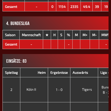
Gesamt
-
0
1154
2335
49.4
39
19
4. BUNDESLIGA
Saison
Mannschaft
★
H
S
%
M
M+
M-
MW%
Gesamt
-
-
-
EINSÄTZE: 83
Spieltag
Heim
Ergebnisse
Auswärts
Liga -
3
Bunde
Köln II
Tigers
2
1 - 0
B - XI
'
3