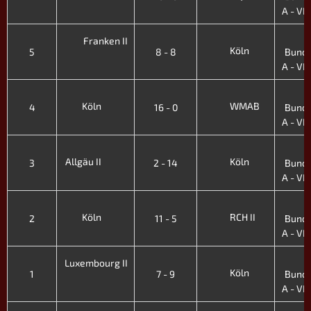
A - VII.
3
Franken II
Köln
5
8 - 8
Bunde
A - VII.
3
Köln
WMAB
4
16 - 0
Bunde
A - VII.
3
Allgäu II
Köln
3
2 - 14
Bunde
A - VII.
3
Köln
RCH II
2
11 - 5
Bunde
A - VII.
3
Luxembourg II
Köln
1
7 - 9
Bunde
A - VII.