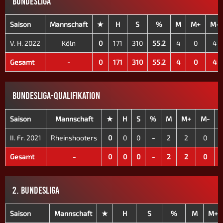
BUNDESLIGA
Saison
Mannschaft
★
H
S
%
M
M+
M-
V. H. 2022
Köln
0
171
310
55.2
4
0
4
Gesamt
-
0
171
310
55.2
4
0
4
BUNDESLIGA-QUALIFIKATION
Saison
Mannschaft
★
H
S
%
M
M+
M-
II. Fr. 2021
Rheinshooters
0
0
0
-
2
2
0
Gesamt
-
0
0
0
-
2
2
0
2. BUNDESLIGA
Saison
Mannschaft
★
H
S
%
M
M+