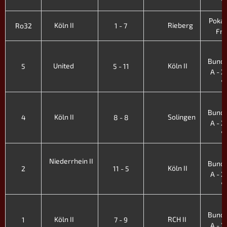
'
Pokal 
Köln II
Rieberg
Ro32
1 - 7
Fr. 
3
Bunde
United
Köln II
5
5 - 11
A - XI
'
3
Bunde
Köln II
Solingen
4
8 - 8
A - XI
'
3
Niederrhein II
Bunde
Köln II
2
11 - 5
A - XI
'
3
Bunde
Köln II
RCH II
1
7 - 9
A - XI