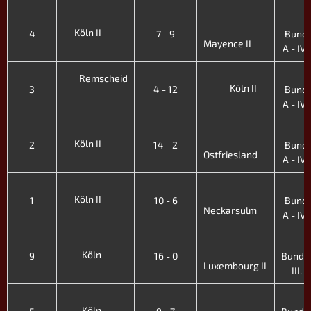
4
Köln II
4
7 - 9
Bunde
Mayence II
A - IV. 
4
Remscheid
Köln II
3
4 - 12
Bunde
A - IV. 
4
Köln II
2
14 - 2
Bunde
Ostfriesland
A - IV. 
4
Köln II
1
10 - 6
Bunde
Neckarsulm
A - IV. 
2
Köln
9
16 - 0
Bundes
Luxembourg II
III. H
2
Köln