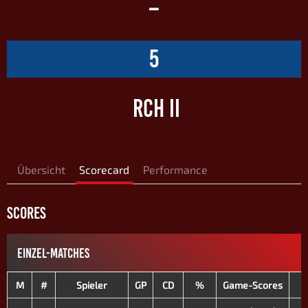
–
5
RCH II
Übersicht
Scorecard
Performance
SCORES
EINZEL-MATCHES
M
#
Spieler
GP
CD
%
Game-Scores