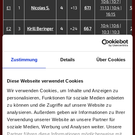
10:6 | 10:7 |
E1
1
Nicolas S.
4
+13
67.1
11:13 | 10:4 |
54
16:15
10:4 | 10:6 |
E2
3
Kirill Beringer
4
+24
66.7
29
10:3 | 10:3
10:7 | 15:16 |
E3
4
Philippe C.
2
+1
47.2
13:12 | 11:13 |
50
8:10 | 11:13
Zustimmung
Details
Über Cookies
21:22 | 10:9 |
E4
5
Luis R.
4
+9
55.5
10:9 | 10:6 |
48
10:7
Diese Webseite verwendet Cookies
Wir verwenden Cookies, um Inhalte und Anzeigen zu
7:10 | 14:16 |
personalisieren, Funktionen für soziale Medien anbieten
5:10 | 10:8 |
E5
7
Dennis A.
3
-2
41.7
43
10:6 | 10:9 |
zu können und die Zugriffe auf unsere Website zu
9:10
analysieren. Außerdem geben wir Informationen zu Ihrer
Verwendung unserer Website an unsere Partner für
10:6 | 10:9 |
soziale Medien, Werbung und Analysen weiter. Unsere
E6
9
Vladi S.
4
+8
50.0
9:10 | 10:9 |
44
Partner führen diese Informationen möglicherweise mit
11:13 | 10:7