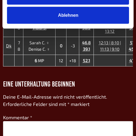
5
Magnus R.
45.8
7:10 | 10:6 |
60.
10:8
Ablehnen
10:8 | 10:4 |
4
Luis R.
49.0
45.
D3
4
+7
10:9 | 8:10 |
6
Vladi S.
56.5
37.
13:12
7
Sarah C. ♀
46.8
12:13 | 8:10 |
51.
D4
0
-3
8
Denise C. ♀
39.1
11:13 | 9:10
45.
6
MP
12
+18
52.1
47.
EINE UNTERHALTUNG BEGINNEN
Deine E-Mail-Adresse wird nicht veröffentlicht.
Erforderliche Felder sind mit
*
markiert
Kommentar
*