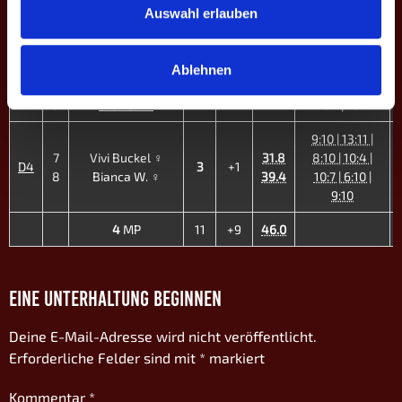
Auswahl erlauben
3
Christopher Wolf
42.1
11:13 | 6:10 |
D2
0
-8
6
Ruben Petrosyan
51.5
8:10 | 8:10
Ablehnen
4
Thomas Pfahl
10:7 | 10:7 |
D3
4
+12
-
5
Steffen K.
10:7 | 10:7
9:10 | 13:11 |
7
Vivi Buckel ♀
31.8
8:10 | 10:4 |
D4
3
+1
8
Bianca W. ♀
39.4
10:7 | 6:10 |
9:10
4
MP
11
+9
46.0
EINE UNTERHALTUNG BEGINNEN
Deine E-Mail-Adresse wird nicht veröffentlicht.
Erforderliche Felder sind mit
*
markiert
Kommentar
*