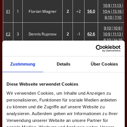
10:9 | 11:13 |
E1
1
Florian Wagner
2
+2
56.0
10:4 | 15:16 |
8:10 | 7:10
9:10 | 10:9 |
E2
3
Dennis Rupnow
2
-1
62.6
10:9 | 11:13 |
8:10 | 14:16
7:10 | 7:10 |
E3
4
Christopher Wolf
0
-12
-
7:10 | 7:10
Zustimmung
Details
Über Cookies
8:10 | 10:5 |
10:8 | 10:13 |
E4
5
Thomas Pfahl
4
+5
60.7
7:10 | 10:7 |
Diese Webseite verwendet Cookies
19:16
Wir verwenden Cookies, um Inhalte und Anzeigen zu
9:10 | 11:13 |
personalisieren, Funktionen für soziale Medien anbieten
E5
8
Steffen K.
1
-6
43.4
13:11 | 5:10 |
zu können und die Zugriffe auf unsere Website zu
11:13
analysieren. Außerdem geben wir Informationen zu Ihrer
7:10 | 10:8 |
Verwendung unserer Website an unsere Partner für
E6
9
Ruben Petrosyan
2
-6
43.8
10:7 | 5:10 |