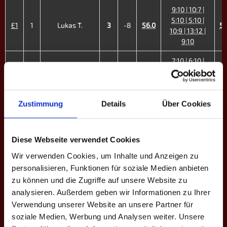
9:10 | 10:7 |
5:10 | 5:10 |
E1
1
Lukas T.
3
-8
56.0
58
10:9 | 13:12 |
9:10
7:10 | 6:10 |
E2
2
Dominic R.
0
-11
47.5
64
9:10 | 7:10
8:10 | 19:17 |
E3
3
Rick Schlömilch
4
+6
50.4
10:9 | 10:3 |
45
Zustimmung
Details
Über Cookies
9:10 | 10:9
16:14 | 10:8 |
Diese Webseite verwendet Cookies
E4
4
Neele W. ♀
4
+7
63.9
7:10 | 10:7 |
53
10:5
Wir verwenden Cookies, um Inhalte und Anzeigen zu
personalisieren, Funktionen für soziale Medien anbieten
10:6 | 13:12 |
zu können und die Zugriffe auf unsere Website zu
E5
6
Robert H.
4
+5
49.2
10:8 | 9:10 |
41
analysieren. Außerdem geben wir Informationen zu Ihrer
16:15
Verwendung unserer Website an unsere Partner für
9:10 | 13:12 |
soziale Medien, Werbung und Analysen weiter. Unsere
8:10 | 4:10 |