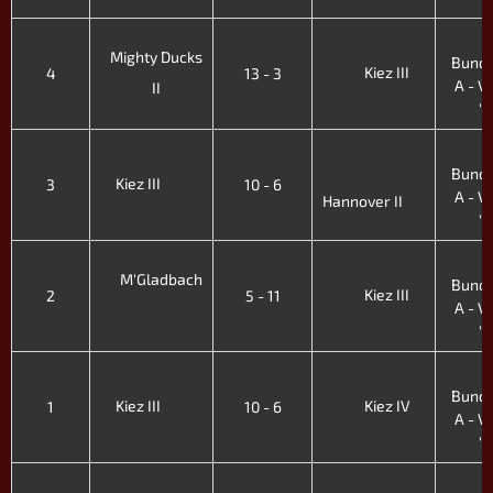
4
Mighty Ducks
Bunde
Kiez III
4
13 - 3
A - VII
II
'
4
Bunde
Kiez III
3
10 - 6
A - VII
Hannover II
'
4
M'Gladbach
Bunde
Kiez III
2
5 - 11
A - VII
'
4
Bunde
Kiez III
Kiez IV
1
10 - 6
A - VII
'
2