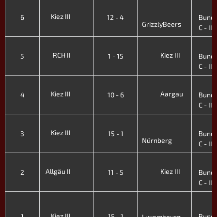
3
Kiez III
6
12 - 4
Bunde
GrizzlyBeers
C - III.
3
RCH II
Kiez III
5
1 - 15
Bunde
C - III.
3
Kiez III
Aargau
4
10 - 6
Bunde
C - III.
3
Kiez III
3
15 - 1
Bunde
Nürnberg
C - III.
3
Allgäu II
Kiez III
2
11 - 5
Bunde
C - III.
3
Kiez III
1
15 - 1
Bunde
Luxembourg