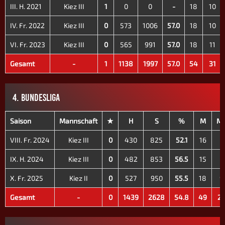
III. H. 2021
Kiez III
1
0
0
-
18
10
IV. Fr. 2022
Kiez III
0
573
1006
57.0
18
10
VI. Fr. 2023
Kiez III
0
565
991
57.0
18
11
Gesamt
-
1
1138
1997
57.0
54
31
4. BUNDESLIGA
Saison
Mannschaft
★
H
S
%
M
M
VIII. Fr. 2024
Kiez III
0
430
825
52.1
16
7
IX. H. 2024
Kiez III
0
482
853
56.5
15
8
X. Fr. 2025
Kiez II
0
527
950
55.5
18
9
Gesamt
-
0
1439
2628
54.8
49
2