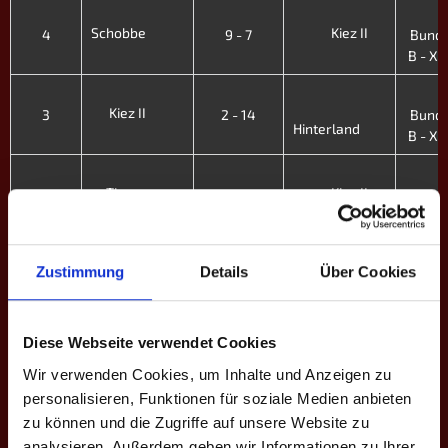
4
Schobbe
Kiez II
4
9 - 7
Bunde
B - X. 
4
Kiez II
3
2 - 14
Bunde
Hinterland
B - X. 
4
Tigers
Kiez II
2
9 - 7
Bunde
B - X. 
4
Zustimmung
Details
Über Cookies
Kiez II
1
9 - 7
Bunde
Niederrhein IV
B - X. 
4
Niederrhein III
Diese Webseite verwendet Cookies
Kiez III
9
9 - 7
Bunde
Wir verwenden Cookies, um Inhalte und Anzeigen zu
B - IX.
personalisieren, Funktionen für soziale Medien anbieten
4
zu können und die Zugriffe auf unsere Website zu
Kiez III
8
12 - 4
Bunde
analysieren. Außerdem geben wir Informationen zu Ihrer