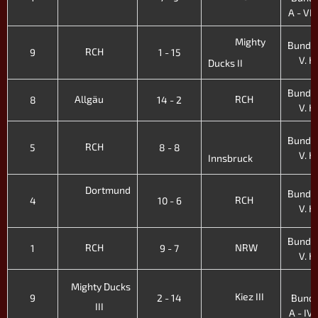
A - VI. 
Mighty
Bundes
RCH
9
1 - 15
V. H.
Ducks II
Bundes
Allgäu
RCH
8
14 - 2
V. H.
Bundes
RCH
5
8 - 8
V. H.
Innsbruck
Dortmund
Bundes
RCH
4
10 - 6
V. H.
Bundes
RCH
NRW
1
9 - 7
V. H.
3
Mighty Ducks
Kiez III
9
2 - 14
Bunde
III
A - IV. 