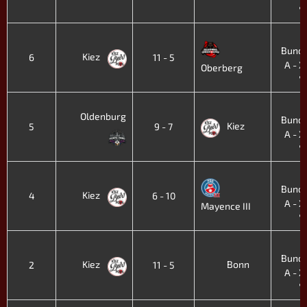
'
4
Bunde
Kiez
6
11 - 5
A - XI
Oberberg
'
4
Oldenburg
Bunde
Kiez
5
9 - 7
A - XI
'
4
Bunde
Kiez
4
6 - 10
A - XI
Mayence III
'
4
Bunde
Kiez
Bonn
2
11 - 5
A - XI
'