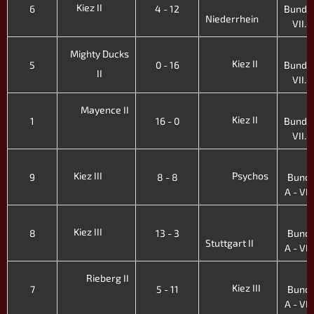
Kiez II
6
4 - 12
Bundes
Niederrhein
VII. H
2
Mighty Ducks
Kiez II
5
0 - 16
Bundes
II
VII. H
2
Mayence II
Kiez II
1
16 - 0
Bundes
VII. H
3
Kiez III
Psychos
9
8 - 8
Bunde
A - VI. 
3
Kiez III
8
13 - 3
Bunde
Stuttgart II
A - VI. 
3
Rieberg II
Kiez III
7
5 - 11
Bunde
A - VI. 