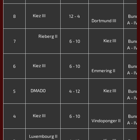
3
Kiez III
8
12 - 4
Bunde
Dortmund III
A - IV. 
3
Rieberg II
Kiez III
7
6 - 10
Bunde
A - IV. 
3
Kiez III
6
6 - 10
Bunde
Emmering II
A - IV. 
3
DMADO
Kiez III
5
4 - 12
Bunde
A - IV. 
3
Kiez III
4
6 - 10
Bunde
Vindoponger II
A - IV. 
3
Luxembourg II