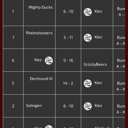
4
Mighty Ducks
Bunde
Kiez
1
6 - 10
A - XI
'
2
Rheinshooters
Kiez
7
5 - 11
Bunde
A - XI.
2
Kiez
6
0 - 16
Bunde
GrizzlyBeers
A - XI.
2
Dortmund III
Kiez
5
14 - 2
Bunde
A - XI.
2
Solingen
Kiez
2
6 - 10
Bunde
A - XI.
2