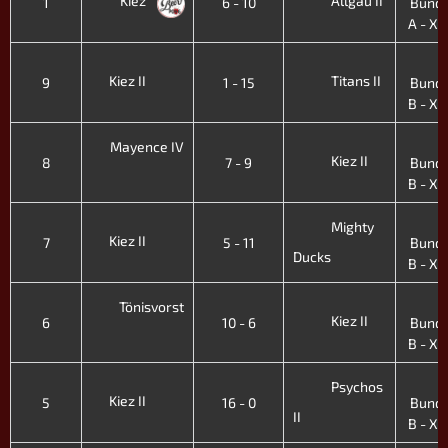
Kiez
Allgäu II
1
6 - 10
Bunde
A - XI.
4
Kiez II
Titans II
9
1 - 15
Bunde
B - X. 
4
Mayence IV
Kiez II
8
7 - 9
Bunde
B - X. 
4
Mighty
Kiez II
7
5 - 11
Bunde
Ducks
B - X. 
4
Tönisvorst
Kiez II
6
10 - 6
Bunde
B - X. 
4
Psychos
Kiez II
5
16 - 0
Bunde
II
B - X. 