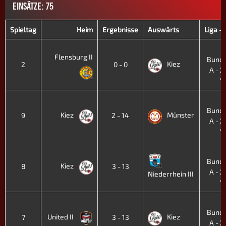
EINSÄTZE: 75
Spieltag
Heim
Ergebnisse
Auswärts
Liga -
4
Flensburg II
Bunde
Kiez
2
0 - 0
A - XI
'
4
Bunde
Kiez
Münster
9
2 - 14
A - XI
'
4
Bunde
Kiez
8
3 - 13
A - XI
Niederrhein III
'
4
Bunde
United II
Kiez
7
3 - 13
A - XI