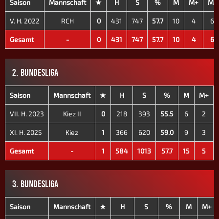
Saison
Mannschaft
★
H
S
%
M
M+
M-
V. H. 2022
RCH
0
431
747
57.7
10
4
6
Gesamt
-
0
431
747
57.7
10
4
6
2. BUNDESLIGA
Saison
Mannschaft
★
H
S
%
M
M+
VII. H. 2023
Kiez II
0
218
393
55.5
6
2
XI. H. 2025
Kiez
1
366
620
59.0
9
3
Gesamt
-
1
584
1013
57.7
15
5
3. BUNDESLIGA
Saison
Mannschaft
★
H
S
%
M
M+