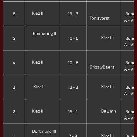
3
Kiez III
6
13 - 3
Bunde
Tönisvorst
A - VI. 
3
Emmering II
Kiez III
5
10 - 6
Bunde
A - VI. 
3
Kiez III
4
10 - 6
Bunde
GrizzlyBeers
A - VI. 
3
Kiez II
Kiez III
3
13 - 3
Bunde
A - VI. 
3
Kiez III
Ball Inn
2
15 - 1
Bunde
A - VI. 
3
Dortmund III
Kiez III
1
7 - 9
Bunde