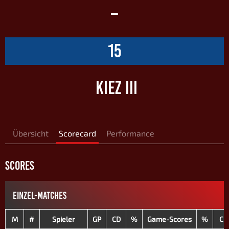
–
15
KIEZ III
Übersicht
Scorecard
Performance
SCORES
EINZEL-MATCHES
M
#
Spieler
GP
CD
%
Game-Scores
%
CD