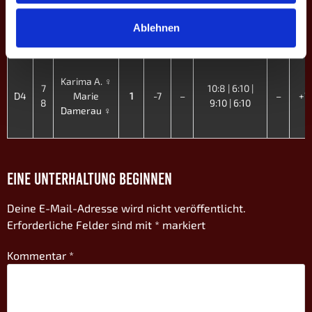
5
Lukas Volk
6:10 | 4:10 |
D3
0
-13
–
–
+13
6
Phil RCH
7:10
Ablehnen
Karima A. ♀
7
10:8 | 6:10 |
D4
Marie
1
-7
–
–
+7
8
9:10 | 6:10
Damerau ♀
EINE UNTERHALTUNG BEGINNEN
Deine E-Mail-Adresse wird nicht veröffentlicht.
Erforderliche Felder sind mit
*
markiert
Kommentar
*