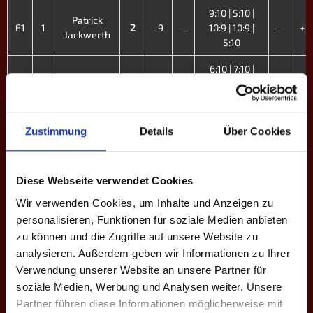
9:10 | 5:10 |
Patrick
E1
1
2
-9
–
10:9 | 10:9 |
–
+9
Jackwerth
5:10
6:10 | 7:10 |
E2
2
Vitali Beck
2
-5
–
10:8 | 10:8 |
–
+5
8:10
Pierre
10:8 | 10:6 |
Zustimmung
Details
Über Cookies
E3
3
3
+7
–
–
-7
Steuerwald
11:13 | 10:9
10:9 | 10:9 |
Ergün
E4
5
2
-5
–
6:10 | 7:10 |
–
+5
Diese Webseite verwendet Cookies
Engin
12:13
Wir verwenden Cookies, um Inhalte und Anzeigen zu
personalisieren, Funktionen für soziale Medien anbieten
6:10 | 9:10 |
E5
6
Lukas Volk
0
-13
–
–
+13
zu können und die Zugriffe auf unsere Website zu
2:10
analysieren. Außerdem geben wir Informationen zu Ihrer
9:10 | 10:13 |
Verwendung unserer Website an unsere Partner für
E6
7
Phil RCH
0
-1
–
–
+1
12:13
soziale Medien, Werbung und Analysen weiter. Unsere
Partner führen diese Informationen möglicherweise mit
6:10 | 8:10 |