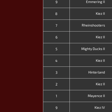
Emmering II
9
Kiez II
8
Rheinshooters
7
Kiez II
6
Mighty Ducks II
5
Kiez II
4
Hinterland
3
Kiez II
2
Mayence II
1
Kiez IV
9