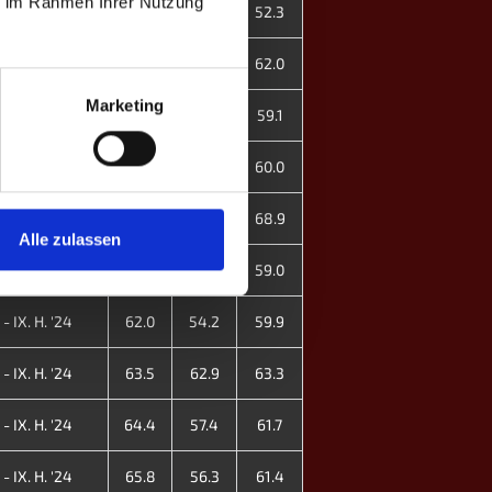
ie im Rahmen Ihrer Nutzung
- IX. H. '24
53.3
48.4
52.3
- IX. H. '24
67.0
50.0
62.0
Marketing
- IX. H. '24
60.5
54.3
59.1
- IX. H. '24
63.0
51.1
60.0
- IX. H. '24
79.3
55.6
68.9
Alle zulassen
- IX. H. '24
-
59.0
59.0
- IX. H. '24
62.0
54.2
59.9
- IX. H. '24
63.5
62.9
63.3
- IX. H. '24
64.4
57.4
61.7
- IX. H. '24
65.8
56.3
61.4