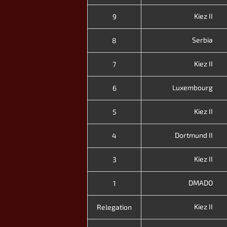
Kiez II
9
Serbia
8
Kiez II
7
Luxembourg
6
Kiez II
5
Dortmund II
4
Kiez II
3
DMADO
1
Kiez II
Relegation