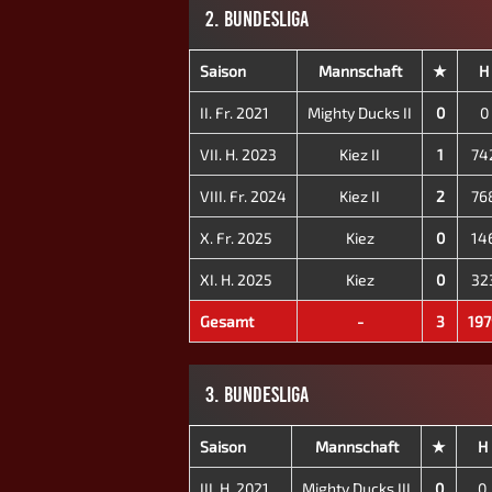
2. BUNDESLIGA
Saison
Mannschaft
★
H
II. Fr. 2021
Mighty Ducks II
0
0
VII. H. 2023
Kiez II
1
74
VIII. Fr. 2024
Kiez II
2
76
X. Fr. 2025
Kiez
0
14
XI. H. 2025
Kiez
0
32
Gesamt
-
3
197
3. BUNDESLIGA
Saison
Mannschaft
★
H
III. H. 2021
Mighty Ducks III
0
0