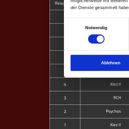
möglicherweise mit weiteren
Kiez II
Relegation
der Dienste gesammelt habe
Viersen
9
Einwilligungsauswahl
Notwendig
Kiez II
8
Mayence IV
7
Kiez II
6
Ablehnen
Czechia
5
Kiez II
4
RCH
3
Psychos
2
Kiez II
1