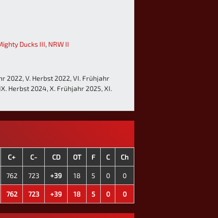
ighty Ducks III
,
NRW II
ahr 2022, V. Herbst 2022, VI. Frühjahr
IX. Herbst 2024, X. Frühjahr 2025, XI.
C+
C-
CD
OT
F
C
Ch
762
723
+39
18
5
0
0
762
723
+39
18
5
0
0