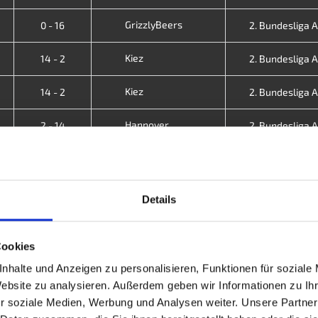
GrizzlyBeers
0 - 16
2. Bundesliga A 
Kiez
14 - 2
2. Bundesliga A 
Kiez
14 - 2
2. Bundesliga A 
Hannover
2 - 14
2. Bundesliga A 
Kiez
6 - 10
2. Bundesliga A 
Allgäu II
6 - 10
2. Bundesliga A 
Details
Kiez
12 - 4
2. Bundesliga -
Cookies
Kiez
2 - 14
2. Bundesliga -
nhalte und Anzeigen zu personalisieren, Funktionen für soziale
Website zu analysieren. Außerdem geben wir Informationen zu I
Budapest
9 - 7
2. Bundesliga -
r soziale Medien, Werbung und Analysen weiter. Unsere Partner