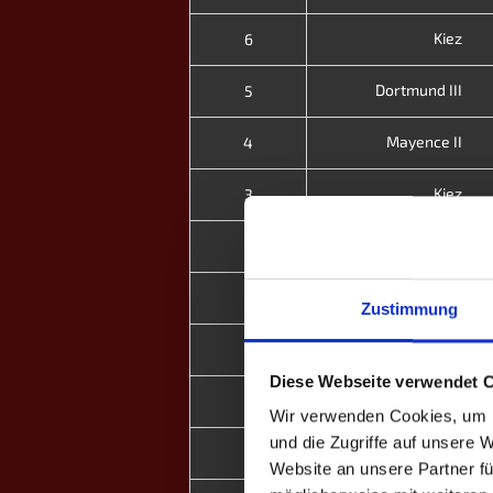
Kiez
6
Dortmund III
5
Mayence II
4
Kiez
3
Solingen
2
Kiez
1
Zustimmung
Titans
9
Diese Webseite verwendet 
Stuttgart
8
Wir verwenden Cookies, um I
und die Zugriffe auf unsere 
Kiez
1
Website an unsere Partner fü