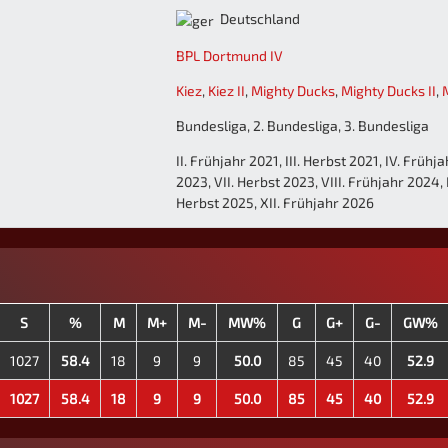
Deutschland
BPL Dortmund IV
Kiez
,
Kiez II
,
Mighty Ducks
,
Mighty Ducks II
,
M
Bundesliga, 2. Bundesliga, 3. Bundesliga
II. Frühjahr 2021, III. Herbst 2021, IV. Frühj
2023, VII. Herbst 2023, VIII. Frühjahr 2024, 
Herbst 2025, XII. Frühjahr 2026
S
%
M
M+
M-
MW%
G
G+
G-
GW%
1027
58.4
18
9
9
50.0
85
45
40
52.9
1027
58.4
18
9
9
50.0
85
45
40
52.9