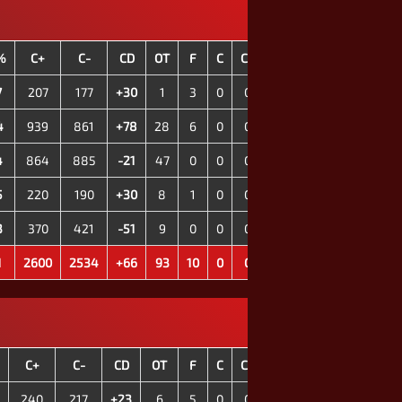
%
C+
C-
CD
OT
F
C
Ch
7
207
177
+30
1
3
0
0
4
939
861
+78
28
6
0
0
4
864
885
-21
47
0
0
0
5
220
190
+30
8
1
0
0
3
370
421
-51
9
0
0
0
1
2600
2534
+66
93
10
0
0
C+
C-
CD
OT
F
C
Ch
240
217
+23
6
5
0
0