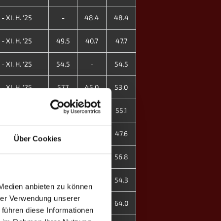
- XI. H. '25
-
48.4
48.4
- XI. H. '25
49.5
40.7
47.7
- XI. H. '25
54.5
-
54.5
- XI. H. '25
57.7
45.0
53.0
- XI. H. '25
55.1
-
55.1
- XI. H. '25
47.6
-
47.6
Über Cookies
 X. Fr. '25
-
56.8
56.8
 X. Fr. '25
50.5
65.6
54.3
 Medien anbieten zu können
hrer Verwendung unserer
 X. Fr. '25
64.0
-
64.0
 führen diese Informationen