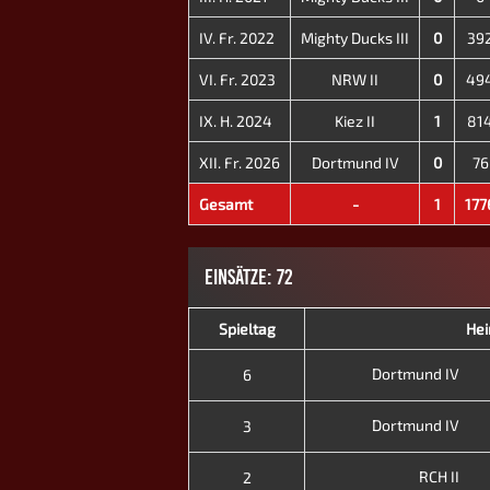
IV. Fr. 2022
Mighty Ducks III
0
39
VI. Fr. 2023
NRW II
0
49
IX. H. 2024
Kiez II
1
81
XII. Fr. 2026
Dortmund IV
0
76
Gesamt
-
1
177
EINSÄTZE: 72
Spieltag
He
Dortmund IV
6
Dortmund IV
3
RCH II
2