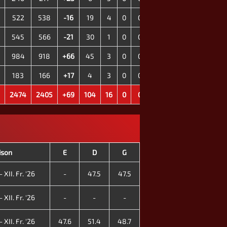
522
538
-16
19
4
0
0
545
566
-21
30
1
0
0
984
918
+66
45
3
0
0
183
166
+17
4
3
0
0
2474
2405
+69
104
16
0
0
ison
E
D
G
 XII. Fr. '26
-
47.5
47.5
 XII. Fr. '26
-
-
-
 XII. Fr. '26
47.6
51.4
48.7