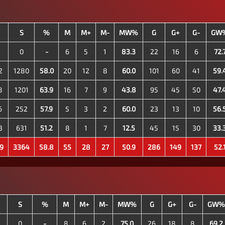
S
%
M
M+
M-
MW%
G
G+
G-
GW
0
-
6
5
1
83.3
22
16
6
72.
2
1280
58.0
20
12
8
60.0
101
60
41
59.
8
1201
63.9
16
7
9
43.8
95
45
50
47.
6
252
57.9
5
3
2
60.0
23
13
10
56.
3
631
51.2
8
1
7
12.5
45
15
30
33.
9
3364
58.8
55
28
27
50.9
286
149
137
52.
S
%
M
M+
M-
MW%
G
G+
G-
GW%
0
-
8
6
2
75.0
26
18
8
69.2