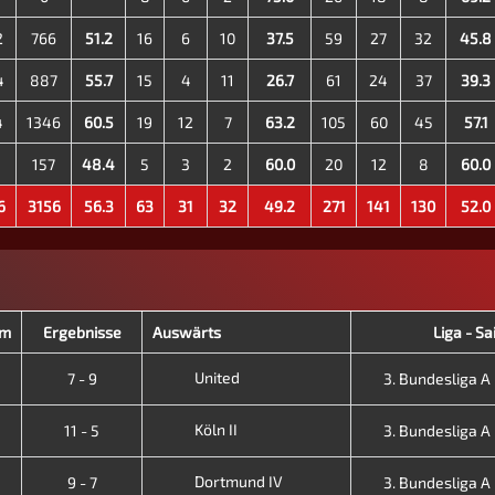
2
766
51.2
16
6
10
37.5
59
27
32
45.8
4
887
55.7
15
4
11
26.7
61
24
37
39.3
4
1346
60.5
19
12
7
63.2
105
60
45
57.1
157
48.4
5
3
2
60.0
20
12
8
60.0
6
3156
56.3
63
31
32
49.2
271
141
130
52.0
im
Ergebnisse
Auswärts
Liga - Sa
United
7 - 9
3. Bundesliga A -
Köln II
11 - 5
3. Bundesliga A -
Dortmund IV
9 - 7
3. Bundesliga A -