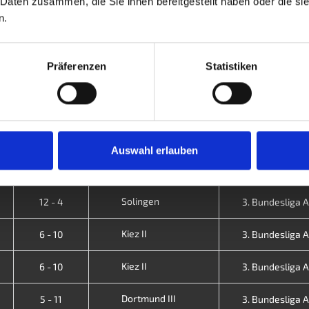
 Daten zusammen, die Sie ihnen bereitgestellt haben oder die s
Emmering
8 - 8
3. Bundesliga A 
n.
Kiez II
6 - 10
3. Bundesliga A 
Präferenzen
Statistiken
Ball Inn
15 - 1
3. Bundesliga A 
Kiez II
13 - 3
3. Bundesliga A 
Hessen II
11 - 5
3. Bundesliga A 
Auswahl erlauben
Kiez II
9 - 7
3. Bundesliga A 
Solingen
12 - 4
3. Bundesliga A 
Kiez II
6 - 10
3. Bundesliga A 
Kiez II
6 - 10
3. Bundesliga A 
Dortmund III
5 - 11
3. Bundesliga A 