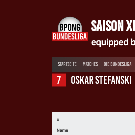
Springe
zum
Inhalt
SAISON XI
equipped b
STARTSEITE
MATCHES
DIE BUNDESLIGA
7
Oskar Stefanski
#
Name