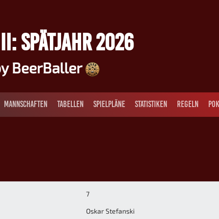
II: SPÄTJAHR 2026
y BeerBaller
MANNSCHAFTEN
TABELLEN
SPIELPLÄNE
STATISTIKEN
REGELN
POK
7
Oskar Stefanski