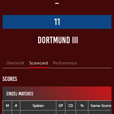
–
11
DORTMUND III
Übersicht
Scorecard
Performance
SCORES
EINZEL-MATCHES
M
#
Spieler
GP
CD
%
Game-Scores