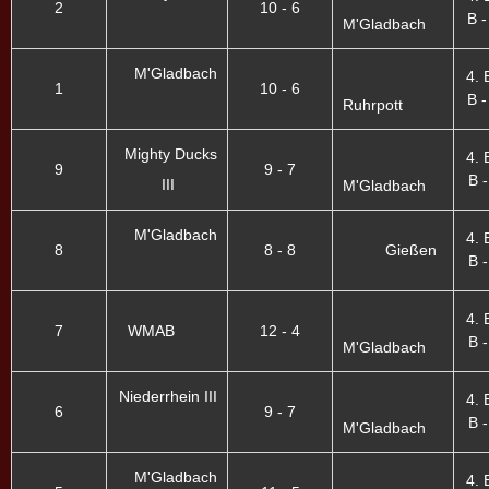
2
10 - 6
B -
M'Gladbach
M'Gladbach
4. 
1
10 - 6
B -
Ruhrpott
Mighty Ducks
4. 
9
9 - 7
B -
III
M'Gladbach
M'Gladbach
4. 
8
8 - 8
Gießen
B -
4. 
7
WMAB
12 - 4
B -
M'Gladbach
Niederrhein III
4. 
6
9 - 7
B -
M'Gladbach
M'Gladbach
4. 