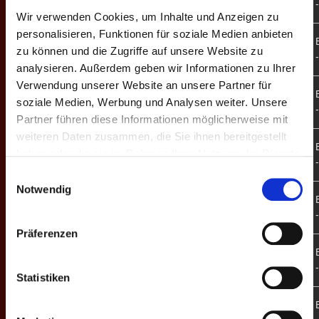
B -
Rheinshooters
Wir verwenden Cookies, um Inhalte und Anzeigen zu
personalisieren, Funktionen für soziale Medien anbieten
4. 
8
Kiez III
12 - 4
zu können und die Zugriffe auf unsere Website zu
B -
M'Gladbach
analysieren. Außerdem geben wir Informationen zu Ihrer
Verwendung unserer Website an unsere Partner für
M'Gladbach
Mighty
4. 
soziale Medien, Werbung und Analysen weiter. Unsere
7
3 - 13
B -
Ducks
Partner führen diese Informationen möglicherweise mit
weiteren Daten zusammen, die Sie ihnen bereitgestellt
Niederrhein III
4. 
haben oder die sie im Rahmen Ihrer Nutzung der Dienste
6
7 - 9
B -
M'Gladbach
gesammelt haben.
Einwilligungsauswahl
Notwendig
M'Gladbach
4. 
5
7 - 9
United
B -
Präferenzen
M'Gladbach
4. 
4
6 - 10
Koblenz
B -
Statistiken
Remscheid
4. 
3
7 - 9