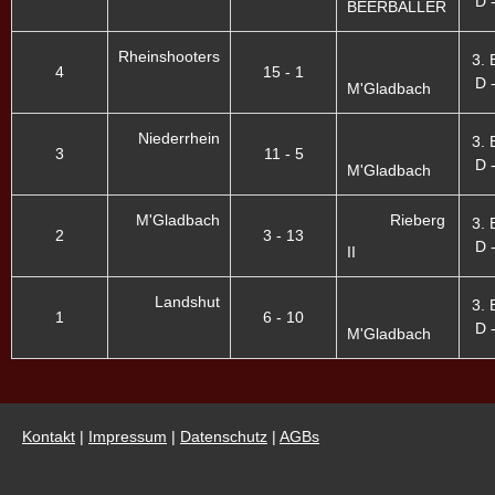
D -
BEERBALLER
Rheinshooters
3. 
4
15 - 1
D -
M'Gladbach
Niederrhein
3. 
3
11 - 5
D -
M'Gladbach
M'Gladbach
Rieberg
3. 
2
3 - 13
D -
II
Landshut
3. 
1
6 - 10
D -
M'Gladbach
Kontakt
|
Impressum
|
Datenschutz
|
AGBs