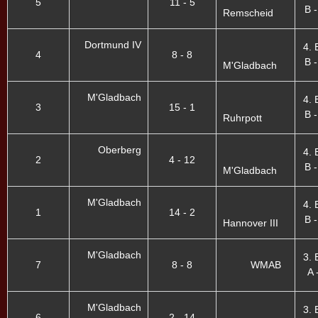
5
11 - 5
B -
Remscheid
Dortmund IV
4. 
4
8 - 8
B -
M'Gladbach
M'Gladbach
4. 
3
15 - 1
B -
Ruhrpott
Oberberg
4. 
2
4 - 12
B -
M'Gladbach
M'Gladbach
4. 
1
14 - 2
B -
Hannover III
M'Gladbach
3. 
7
8 - 8
WMAB
A 
M'Gladbach
3. 
6
2 - 14