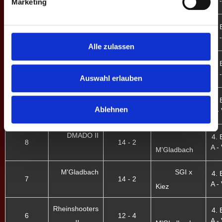
B -
Marketing
M'Gladbach
M'Gladbach
4. 
2
4 - 12
B -
Schobbe
Alle zulassen
Dortmund V
4. 
1
13 - 3
B -
M'Gladbach
Auswahl erlauben
M'Gladbach
4. 
9
4 - 12
Ablehnen
A - 
PongNation II
DMADO II
4. 
8
14 - 2
A - 
M'Gladbach
M'Gladbach
SGI x
4. 
7
14 - 2
A - 
Kiez
Rheinshooters
4. 
6
12 - 4
A - 