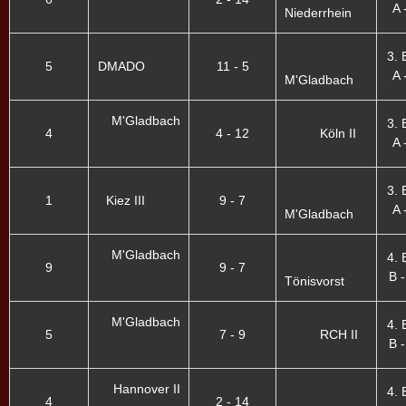
A 
Niederrhein
3. 
5
DMADO
11 - 5
A 
M'Gladbach
M'Gladbach
3. 
4
4 - 12
Köln II
A 
3. 
1
Kiez III
9 - 7
A 
M'Gladbach
M'Gladbach
4. 
9
9 - 7
B -
Tönisvorst
M'Gladbach
4. 
5
7 - 9
RCH II
B -
Hannover II
4. 
4
2 - 14