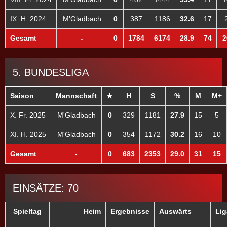
IX. H. 2024
M'Gladbach
0
387
1186
32.6
17
Gesamt
-
0
1784
6174
28.9
74
2
5. BUNDESLIGA
Saison
Mannschaft
★
H
S
%
M
M+
X. Fr. 2025
M'Gladbach
0
329
1181
27.9
15
5
XI. H. 2025
M'Gladbach
0
354
1172
30.2
16
10
Gesamt
-
0
683
2353
29.0
31
15
EINSÄTZE: 70
Spieltag
Heim
Ergebnisse
Auswärts
Lig