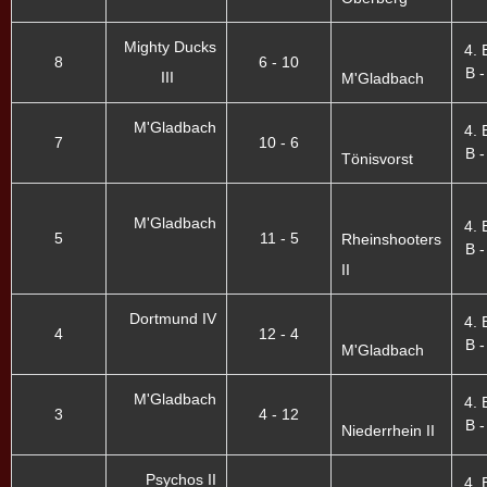
Mighty Ducks
4. 
8
6 - 10
B -
III
M'Gladbach
M'Gladbach
4. 
7
10 - 6
B -
Tönisvorst
M'Gladbach
4. 
5
11 - 5
Rheinshooters
B -
II
Dortmund IV
4. 
4
12 - 4
B -
M'Gladbach
M'Gladbach
4. 
3
4 - 12
B -
Niederrhein II
Psychos II
4. 