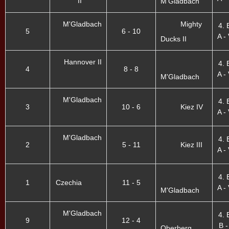
II
M'Gladbach
M'Gladbach
Mighty
4. 
5
6 - 10
A - 
Ducks II
Hannover II
4. 
4
8 - 8
A - 
M'Gladbach
M'Gladbach
4. 
3
10 - 6
Kiez IV
A - 
M'Gladbach
4. 
2
5 - 11
Kiez III
A - 
4. 
1
Czechia
11 - 5
A - 
M'Gladbach
M'Gladbach
4. 
9
12 - 4
B -
Oberberg