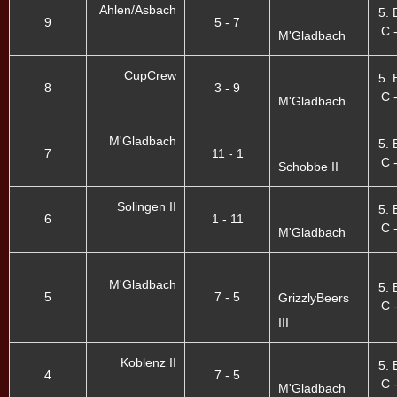
Ahlen/Asbach
5. 
9
5 - 7
C -
M'Gladbach
CupCrew
5. 
8
3 - 9
C -
M'Gladbach
M'Gladbach
5. 
7
11 - 1
C -
Schobbe II
Solingen II
5. 
6
1 - 11
C -
M'Gladbach
M'Gladbach
5. 
5
7 - 5
GrizzlyBeers
C -
III
Koblenz II
5. 
4
7 - 5
C -
M'Gladbach