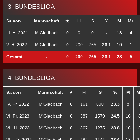
3. BUNDESLIGA
Saison
Mannschaft
★
H
S
%
M
M+
III. H. 2021
M'Gladbach
0
0
0
-
18
4
V. H. 2022
M'Gladbach
0
200
765
26.1
10
1
Gesamt
-
0
200
765
26.1
28
5
4. BUNDESLIGA
Saison
Mannschaft
★
H
S
%
M
M
IV. Fr. 2022
M'Gladbach
0
161
690
23.3
8
VI. Fr. 2023
M'Gladbach
0
387
1579
24.5
16
VII. H. 2023
M'Gladbach
0
367
1275
28.8
16
VIII. Fr. 2024
M'Gladbach
0
482
1444
33.4
17
1