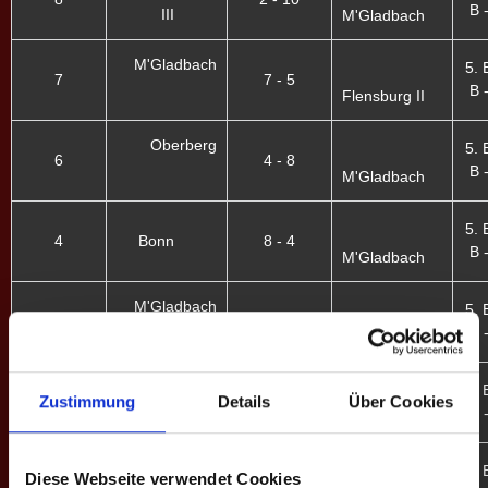
B -
III
M'Gladbach
M'Gladbach
5. 
7
7 - 5
B -
Flensburg II
Oberberg
5. 
6
4 - 8
B -
M'Gladbach
5. 
4
Bonn
8 - 4
B -
M'Gladbach
M'Gladbach
5. 
2
7 - 5
B -
Mayence VI
Schobbe II
5. 
Zustimmung
Details
Über Cookies
1
1 - 11
B -
M'Gladbach
M'Gladbach
4. 
Diese Webseite verwendet Cookies
9
3 - 13