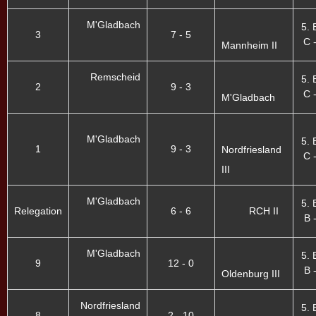
M'Gladbach
5. 
3
7 - 5
C -
Mannheim II
Remscheid
5. 
2
9 - 3
C -
M'Gladbach
M'Gladbach
5. 
1
9 - 3
Nordfriesland
C -
III
M'Gladbach
5. 
Relegation
6 - 6
RCH II
B -
M'Gladbach
5. 
9
12 - 0
B -
Oldenburg III
Nordfriesland
5. 
8
2 - 10