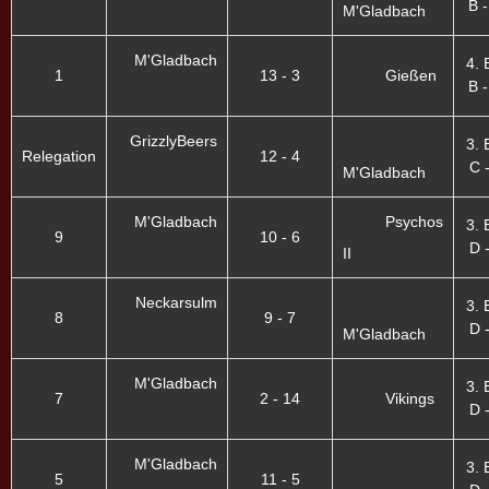
B -
M'Gladbach
M'Gladbach
4. 
1
13 - 3
Gießen
B -
GrizzlyBeers
3. 
Relegation
12 - 4
C -
M'Gladbach
M'Gladbach
Psychos
3. 
9
10 - 6
D -
II
Neckarsulm
3. 
8
9 - 7
D -
M'Gladbach
M'Gladbach
3. 
7
2 - 14
Vikings
D -
M'Gladbach
3. 
5
11 - 5