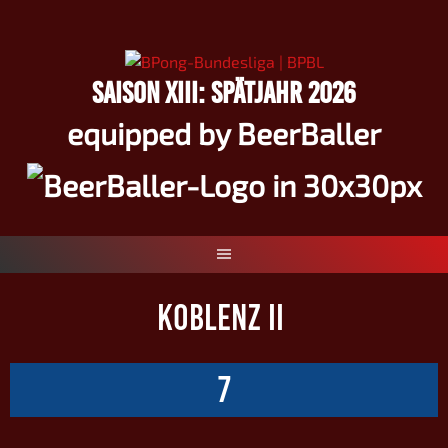
Springe
zum
Inhalt
SAISON XIII: SPÄTJAHR 2026
equipped by BeerBaller
KOBLENZ II
7