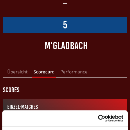
–
5
M'GLADBACH
Übersicht
Scorecard
Performance
SCORES
EINZEL-MATCHES
M
#
Spieler
GP
CD
%
Game-Scores
%