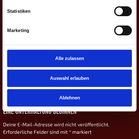
M
#
Spieler
GP
CD
%
Game-Scores
%
Statistiken
1
Alex B.
43.8
8:10 | 9:10 |
51.4
D1
0
-6
5
Fabian H.
33.3
7:10
39.3
Marketing
5:10 | 10:8 |
3
Marie S. ♀
37.8
56.0
D2
3
-2
6:10 | 10:6 |
4
Esther O. ♀
46.2
31.3
10:9
Alle zulassen
8:10 | 10:9 |
2
Sina R. ♀
42.2
37.7
D3
3
±0
8:10 | 10:9 |
6
Tobias K.
30.2
32.8
10:8
Auswahl erlauben
4
MP
6
-8
38.8
40.6
Ablehnen
EINE UNTERHALTUNG BEGINNEN
Deine E-Mail-Adresse wird nicht veröffentlicht.
Erforderliche Felder sind mit
*
markiert