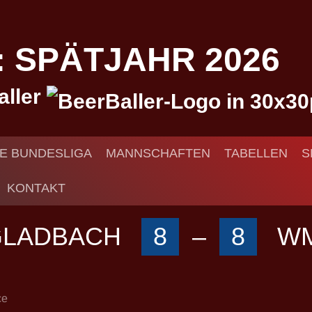
I: SPÄTJAHR 2026
aller
IE BUNDESLIGA
MANNSCHAFTEN
TABELLEN
S
KONTAKT
GLADBACH
8
–
8
W
ce