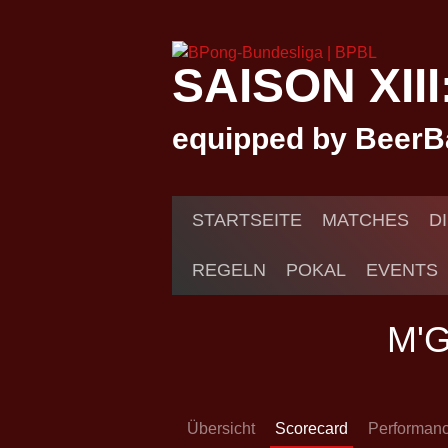
Springe
zum
Inhalt
SAISON XII
equipped by BeerB
STARTSEITE
MATCHES
D
REGELN
POKAL
EVENTS
M'
Übersicht
Scorecard
Performan