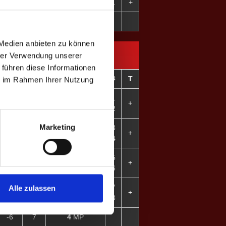
+10
3
Tiana K. ♀
11
+
+10
16
4
MP
 Medien anbieten zu können
hrer Verwendung unserer
 führen diese Informationen
CD
GP
Spieler
#
T
ie im Rahmen Ihrer Nutzung
Jörn B.
1
+1
3
+
Mate C.
2
Marketing
Oliver G.
3
-8
1
+
Norman R.
4
Marcel C.
5
-11
0
+
Julian K.
6
Karima A. ♀
7
Alle zulassen
+12
3
+
Tiana K. ♀
8
-6
7
4
MP