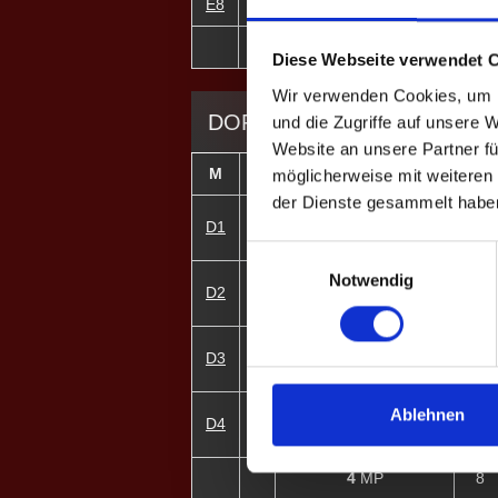
E8
13
Franzi B. ♀
0
4
MP
1
Diese Webseite verwendet 
Wir verwenden Cookies, um I
DOPPEL-MATCHES
und die Zugriffe auf unsere 
Website an unsere Partner fü
M
#
Spieler
GP
möglicherweise mit weiteren
der Dienste gesammelt habe
1
Florian Wittkopf
D1
2
2
Mike Sitt
Einwilligungsauswahl
Notwendig
3
Fabian Meyer
D2
3
4
Ingo Stephan
5
Nils W.
D3
3
6
Marcel Wunschik
7
Julia W. ♀
Ablehnen
D4
0
8
Franzi B. ♀
4
MP
8