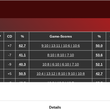
P
CD
%
Game-Scores
%
+7
62.7
9:10 | 13:11 | 10:6 | 10:6
50.0
-7
41.1
8:10 | 8:10 | 7:10
53.6
-9
40.3
10:8 | 6:10 | 6:10 | 7:10
52.1
+5
50.5
10:4 | 13:12 | 8:10 | 9:10 | 10:8
42.7
+5
43.5
10:9 | 10:9 | 10:7
35.7
+8
37.9
10:6 | 9:10 | 10:6 | 10:9
29.8
-9
24.0
6:10 | 5:10 | 12:13
35.1
Details