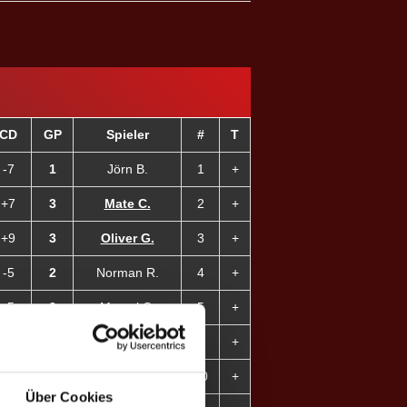
CD
GP
Spieler
#
T
-7
1
Jörn B.
1
+
+7
3
Mate C.
2
+
+9
3
Oliver G.
3
+
-5
2
Norman R.
4
+
-5
0
Marcel C.
5
+
-8
1
Julian K.
6
+
+9
3
Karima A. ♀
10
+
Über Cookies