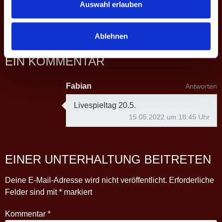
8
Lisa Mölder ♀
28.6
6:10
Auswahl erlauben
4
MP
8
-4
45.7
Ablehnen
EIN KOMMENTAR
Fabian
Antworten
Livespieltag 20.5.
15.05.2022 um 18:45 Uhr
EINER UNTERHALTUNG BEITRETEN
Deine E-Mail-Adresse wird nicht veröffentlicht.
Erforderliche
Felder sind mit
*
markiert
Kommentar
*