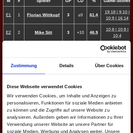
M
#
Spieler
GP
CD
%
Game-Scores
19:18 | 9:10 |
E1
1
Florian Wittkopf
3
±0
61.4
10:9 | 16:14
10:8 | 10:8 |
E2
2
Mike Sitt
3
+10
46.9
10:4
8:10 | 10:3 |
E3
3
Fabian Meyer
3
+10
57.6
10:6 | 10:9
10:7 | 10:8 |
Zustimmung
Details
Über Cookies
E4
4
Ingo Stephan
3
+6
45.5
10:9
7:10 | 5:10 |
E5
12
Julia W. ♀
0
-10
29.0
Diese Webseite verwendet Cookies
8:10
Wir verwenden Cookies, um Inhalte und Anzeigen zu
9:10 | 8:10 |
E6
13
Franzi B. ♀
0
-7
33.8
personalisieren, Funktionen für soziale Medien anbieten
6:10
zu können und die Zugriffe auf unsere Website zu
10:5 | 10:3 |
analysieren. Außerdem geben wir Informationen zu Ihrer
E7
15
Nils W.
3
+12
42.3
13:11
Verwendung unserer Website an unsere Partner für
soziale Medien, Werbung und Analysen weiter. Unsere