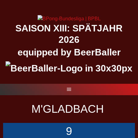
Springe
zum
Inhalt
SAISON XIII: SPÄTJAHR
2026
equipped by BeerBaller
M'GLADBACH
9