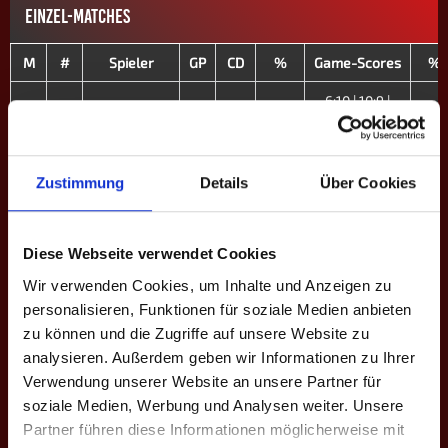
EINZEL-MATCHES
M
#
Spieler
GP
CD
%
Game-Scores
%
6:10 | 10:9 |
E1
19
Tom R.
1
-10
43.9
59.1
6:10 | 7:10
13:12 | 7:10 |
E2
23
Mark B.
2
-7
52.1
15:16 | 10:8 |
57.1
Zustimmung
Details
Über Cookies
4:10
10:9 | 7:10 |
Diese Webseite verwendet Cookies
E3
24
Katha L. ♀
3
-2
43.1
10:8 | 7:10 |
44.
10:9
Wir verwenden Cookies, um Inhalte und Anzeigen zu
personalisieren, Funktionen für soziale Medien anbieten
10:9 | 9:10 |
zu können und die Zugriffe auf unsere Website zu
E4
25
Jessica S. ♀
2
-4
36.7
6:10 | 10:9 |
39.7
analysieren. Außerdem geben wir Informationen zu Ihrer
9:10
Verwendung unserer Website an unsere Partner für
10:9 | 8:10 |
soziale Medien, Werbung und Analysen weiter. Unsere
E5
30
Jason F.
3
-6
29.9
5:10 | 13:12 |
32.0
Partner führen diese Informationen möglicherweise mit
16:14