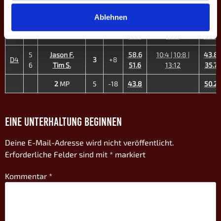
D2
1
-12
8
Dominik U.
35.5
7:10 | 3:10
51.9
Ablehnen
3
Katha L. ♀
28.9
10:13 | 4:10 |
44.7
D3
0
-8
7
Sabrina R. ♀
27.5
8:10
36.4
5
Jason F.
58.6
10:4 | 10:8 |
43.8
D4
3
+8
6
Tim S.
51.6
13:12
35.7
2
MP
5
-18
43.8
50.2
EINE UNTERHALTUNG BEGINNEN
Deine E-Mail-Adresse wird nicht veröffentlicht.
Erforderliche Felder sind mit
*
markiert
Kommentar
*