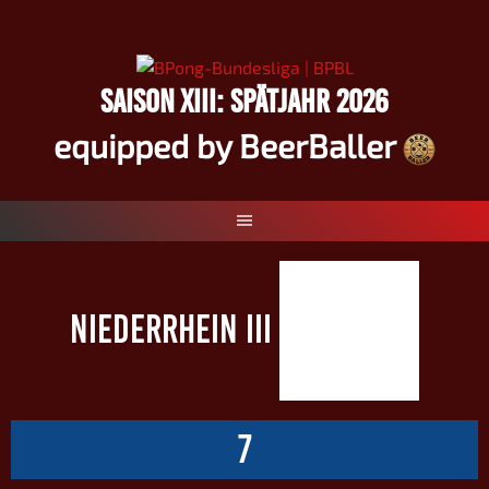
Springe
zum
Inhalt
SAISON XIII: SPÄTJAHR 2026
equipped by BeerBaller
NIEDERRHEIN III
7