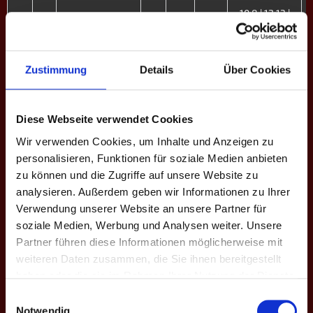
10:8 | 12:13 |
E1
1
Florian Wittkopf
1
-3
45.7
8:10 | 7:10
10:8 | 10:9 |
E2
3
Fabian Meyer
3
+2
50.5
8:10 | 9:10 |
Zustimmung
Details
Über Cookies
10:8
7:10 | 8:10 |
E3
4
Ingo Stephan
0
-10
36.4
Diese Webseite verwendet Cookies
5:10
Wir verwenden Cookies, um Inhalte und Anzeigen zu
9:10 | 8:10 |
personalisieren, Funktionen für soziale Medien anbieten
E4
5
Mike Sitt
0
-11
29.2
2:10
zu können und die Zugriffe auf unsere Website zu
analysieren. Außerdem geben wir Informationen zu Ihrer
12:13 | 8:10 |
E5
7
Franzi B. ♀
0
-5
35.5
7:10
Verwendung unserer Website an unsere Partner für
soziale Medien, Werbung und Analysen weiter. Unsere
4:10 | 11:13 |
E6
8
Yannik Saag
0
-11
32.3
Partner führen diese Informationen möglicherweise mit
5:10
weiteren Daten zusammen, die Sie ihnen bereitgestellt
10:9 | 10:9 |
haben oder die sie im Rahmen Ihrer Nutzung der Dienste
E7
9
Julia W. ♀
3
+7
39.5
10:5
gesammelt haben.
Einwilligungsauswahl
Notwendig