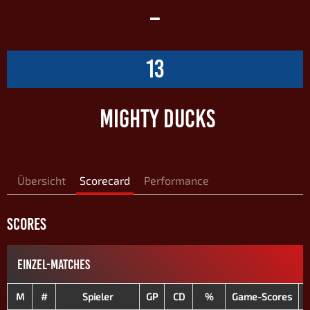
–
13
MIGHTY DUCKS
Übersicht
Scorecard
Performance
SCORES
EINZEL-MATCHES
M
#
Spieler
GP
CD
%
Game-Scores