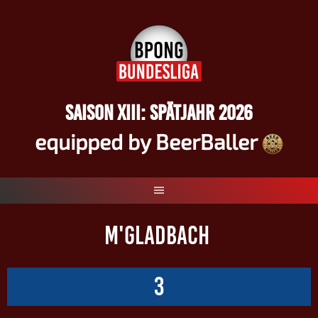
Springe
zum
Inhalt
SAISON XIII: SPÄTJAHR 2026
equipped by BeerBaller
M'GLADBACH
3