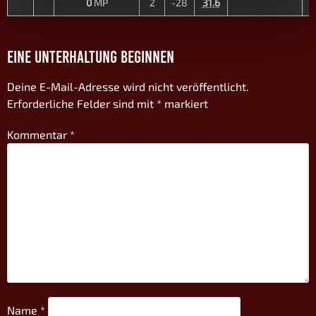
0
MP
2
-28
31.6
4
EINE UNTERHALTUNG BEGINNEN
Deine E-Mail-Adresse wird nicht veröffentlicht.
Erforderliche Felder sind mit
*
markiert
Kommentar
*
Name
*