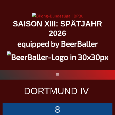
Springe
zum
Inhalt
SAISON XIII: SPÄTJAHR
2026
equipped by BeerBaller
DORTMUND IV
8