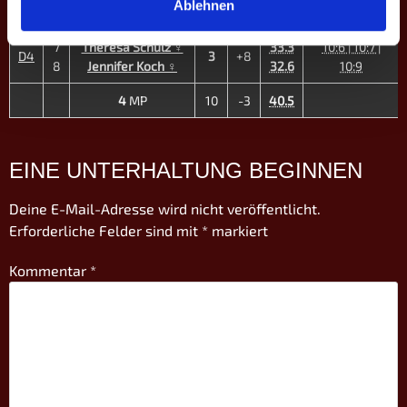
5
Morris Graf
Ablehnen
10:8
7
Theresa Schulz ♀
33.3
10:6 | 10:7 |
D4
3
+8
8
Jennifer Koch ♀
32.6
10:9
4
MP
10
-3
40.5
EINE UNTERHALTUNG BEGINNEN
Deine E-Mail-Adresse wird nicht veröffentlicht.
Erforderliche Felder sind mit
*
markiert
Kommentar
*