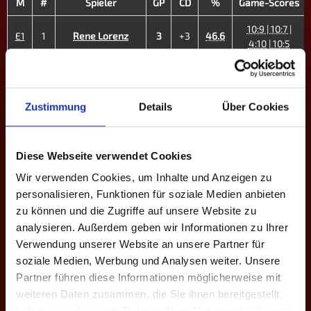
M
#
Spieler
GP
CD
%
Game-Scores
10:9 | 10:7 |
E1
1
Rene Lorenz
3
+3
46.6
4:10 | 10:5
9:10 | 8:10 |
E2
2
Francois Legrand
0
-6
42.9
7:10
Zustimmung
Details
Über Cookies
8:10 | 15:16 |
E3
3
Jamie Hausmann
0
-5
48.4
7:10
6:10 | 10:7 |
Diese Webseite verwendet Cookies
E4
5
Morris Graf
2
-2
38.5
10:9 | 8:10 |
Wir verwenden Cookies, um Inhalte und Anzeigen zu
11:13
personalisieren, Funktionen für soziale Medien anbieten
12:13 | 10:8 |
zu können und die Zugriffe auf unsere Website zu
E5
6
Alexander K.
3
+3
42.4
8:10 | 10:8 |
analysieren. Außerdem geben wir Informationen zu Ihrer
10:9
Verwendung unserer Website an unsere Partner für
soziale Medien, Werbung und Analysen weiter. Unsere
6:10 | 7:10 |
E6
7
Marvin Niehage
1
-7
40.3
10:6 | 6:10
Partner führen diese Informationen möglicherweise mit
weiteren Daten zusammen, die Sie ihnen bereitgestellt
10:7 | 10:7 |
E7
8
Theresa Schulz ♀
3
+11
33.7
haben oder die sie im Rahmen Ihrer Nutzung der Dienste