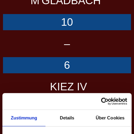
M'GLADBACH
10
–
6
KIEZ IV
Übersicht
Scorecard
Performance
Zustimmung
Details
Über Cookies
SCORES