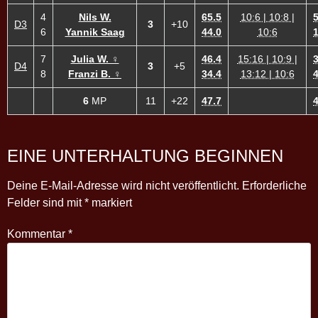
4
Nils W.
65.5
10:6 | 10:8 |
5
D3
3
+10
6
Yannik Saag
44.0
10:6
1
7
Julia W. ♀
46.4
15:16 | 10:9 |
3
D4
3
+5
8
Franzi B. ♀
34.4
13:12 | 10:6
4
6
MP
11
+22
47.7
4
EINE UNTERHALTUNG BEGINNEN
Deine E-Mail-Adresse wird nicht veröffentlicht.
Erforderliche
Felder sind mit
*
markiert
Kommentar
*