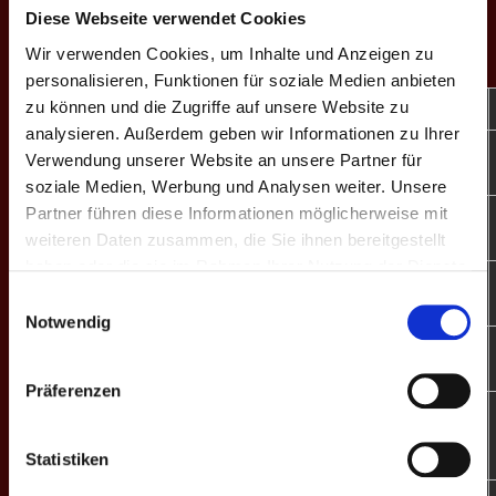
Diese Webseite verwendet Cookies
Wir verwenden Cookies, um Inhalte und Anzeigen zu
EINZEL-MATCHES
personalisieren, Funktionen für soziale Medien anbieten
zu können und die Zugriffe auf unsere Website zu
M
#
Spieler
GP
CD
%
Game-Scores
analysieren. Außerdem geben wir Informationen zu Ihrer
10:8 | 13:11 |
Verwendung unserer Website an unsere Partner für
E1
1
Florian Wittkopf
3
+10
50.0
10:2
soziale Medien, Werbung und Analysen weiter. Unsere
Partner führen diese Informationen möglicherweise mit
10:9 | 9:10 |
E2
2
Fabian Meyer
3
+3
55.3
weiteren Daten zusammen, die Sie ihnen bereitgestellt
10:7 | 13:10
haben oder die sie im Rahmen Ihrer Nutzung der Dienste
9:10 | 12:13 |
gesammelt haben.
E3
3
Ingo Stephan
0
-1
28.2
Einwilligungsauswahl
10:13
Notwendig
10:7 | 10:9 |
E4
4
Nils W.
3
+4
52.4
13:11
Präferenzen
8:10 | 19:17 |
E5
6
Carsten S.
2
-6
37.9
6:10 | 13:12 |
Statistiken
15:16