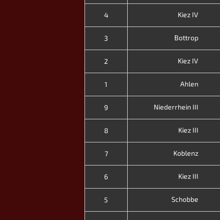
Kiez IV
4
Bottrop
3
Kiez IV
2
Ahlen
1
Niederrhein III
9
Kiez III
8
Koblenz
7
Kiez III
6
Schobbe
5