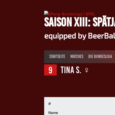
Springe
zum
Inhalt
SAISON XIII: SPÄT
equipped by BeerBa
STARTSEITE
MATCHES
DIE BUNDESLIGA
9
Tina S. ♀
#
Name