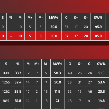
S
%
M
M+
M-
MW%
G
G+
G-
GW%
0
-
10
5
5
50.0
37
17
20
45.9
0
-
10
5
5
50.0
37
17
20
45.9
S
%
M
M+
M-
MW%
G
G+
G-
GW%
998
33.7
12
7
5
58.3
49
25
24
51.0
1266
32.4
14
7
7
50.0
58
31
27
53.4
1262
28.8
17
2
15
11.8
62
16
46
25.8
885
31.8
14
1
13
7.1
48
7
41
14.6