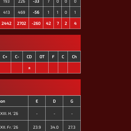
193
226
-33
7
0
0
0
413
469
-56
1
1
0
1
2442
2702
-260
42
7
2
4
C+
C-
CD
OT
F
C
Ch
±
son
E
D
G
III. H. '26
-
-
-
II. Fr. '26
23.9
34.0
27.3