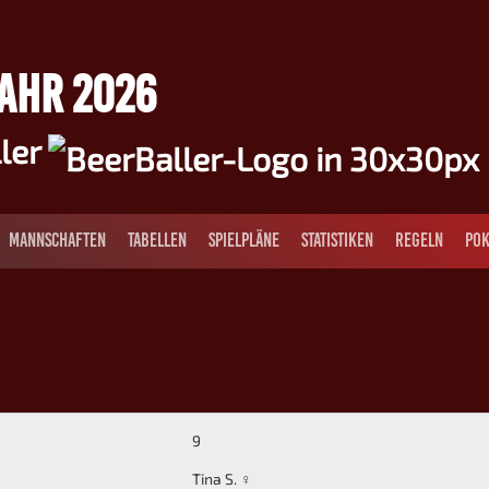
JAHR 2026
ller
MANNSCHAFTEN
TABELLEN
SPIELPLÄNE
STATISTIKEN
REGELN
POK
9
Tina S. ♀