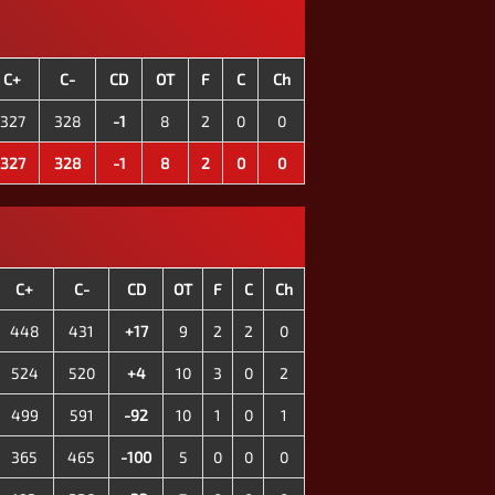
C+
C-
CD
OT
F
C
Ch
327
328
-1
8
2
0
0
327
328
-1
8
2
0
0
C+
C-
CD
OT
F
C
Ch
448
431
+17
9
2
2
0
524
520
+4
10
3
0
2
499
591
-92
10
1
0
1
365
465
-100
5
0
0
0