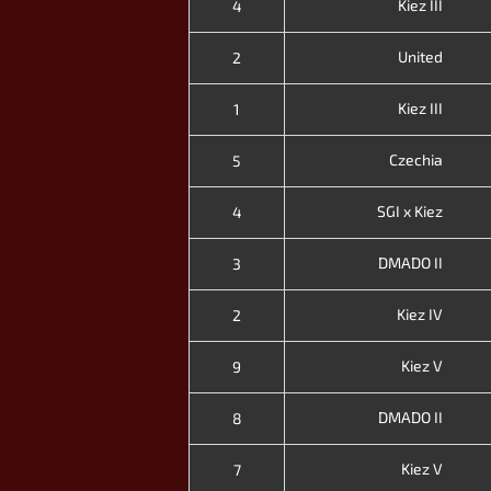
Kiez III
4
United
2
Kiez III
1
Czechia
5
SGI x Kiez
4
DMADO II
3
Kiez IV
2
Kiez V
9
DMADO II
8
Kiez V
7