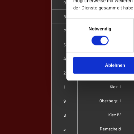
möglicherweise mit weiteren
Freising
9
der Dienste gesammelt habe
Kiez II
8
Einwilligungsauswahl
Notwendig
Oldenburg II
7
Kiez II
5
Schwaben
4
Ablehnen
Nordfriesland II
2
Kiez II
1
Oberberg II
9
Kiez IV
8
Remscheid
5