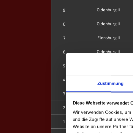
Oldenburg II
9
Oldenburg II
8
Flensburg II
7
Oldenburg II
6
Schwaben II
5
Oldenburg II
4
Zustimmung
Vechta
3
Diese Webseite verwendet 
Oldenburg II
2
Wir verwenden Cookies, um I
und die Zugriffe auf unsere 
Nordfriesland II
1
Website an unsere Partner fü