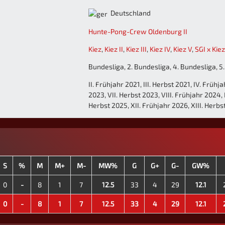
Deutschland
Hunte-Pong-Crew Oldenburg II
Kiez
,
Kiez II
,
Kiez III
,
Kiez IV
,
Kiez V
,
SGI x Kiez
Bundesliga, 2. Bundesliga, 4. Bundesliga, 5
II. Frühjahr 2021, III. Herbst 2021, IV. Frühj
2023, VII. Herbst 2023, VIII. Frühjahr 2024, 
Herbst 2025, XII. Frühjahr 2026, XIII. Herbs
S
%
M
M+
M-
MW%
G
G+
G-
GW%
0
-
8
1
7
12.5
33
4
29
12.1
0
-
8
1
7
12.5
33
4
29
12.1