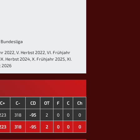
. Bundesliga
ahr 2022, V. Herbst 2022, VI. Frühjahr
IX. Herbst 2024, X. Frühjahr 2025, XI.
t 2026
C+
C-
CD
OT
F
C
Ch
223
318
-95
2
0
0
0
223
318
-95
2
0
0
0