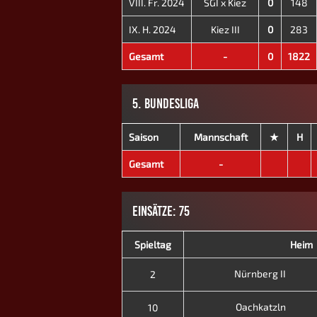
VIII. Fr. 2024
SGI x Kiez
0
148
IX. H. 2024
Kiez III
0
283
Gesamt
-
0
1822
5. BUNDESLIGA
Saison
Mannschaft
★
H
Gesamt
-
EINSÄTZE: 75
Spieltag
Heim
Nürnberg II
2
Oachkatzln
10