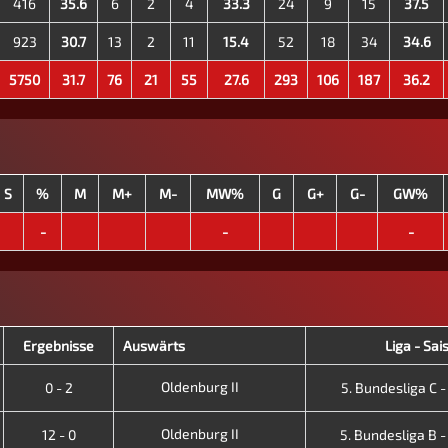
416
35.6
6
2
4
33.3
24
9
15
37.5
923
30.7
13
2
11
15.4
52
18
34
34.6
5750
31.7
76
21
55
27.6
293
106
187
36.2
S
%
M
M+
M-
MW%
G
G+
G-
GW%
-
-
-
Ergebnisse
Auswärts
Liga - Sai
Oldenburg II
0 - 2
5. Bundesliga C - X
Oldenburg II
12 - 0
5. Bundesliga B - X