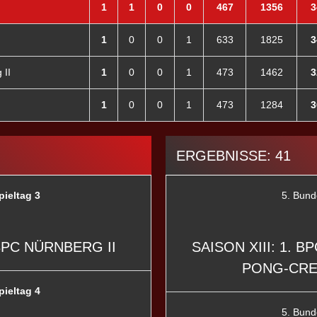
1
1
0
0
467
1356
3
1
0
0
1
633
1825
3
 II
1
0
0
1
473
1462
3
1
0
0
1
473
1284
3
ERGEBNISSE: 41
pieltag 3
5. Bund
BPC NÜRNBERG II
SAISON XIII: 1. B
PONG-CRE
pieltag 4
5. Bund