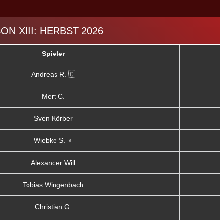
SON XIII: HERBST 2026
Spieler
Andreas R. 🇨
Mert C.
Sven Körber
Wiebke S. ♀
Alexander Will
Tobias Wingenbach
Christian G.