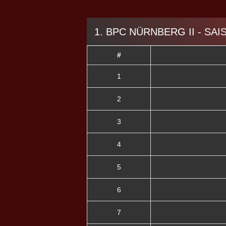
1. BPC NÜRNBERG II - SAI
#
1
2
3
4
5
6
7