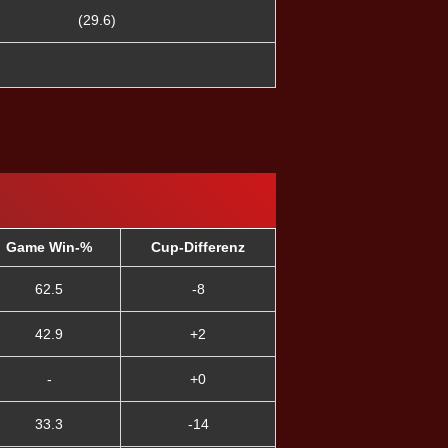
(29.6)
Game Win-%
Cup-Differenz
62.5
-8
42.9
+2
-
+0
33.3
-14