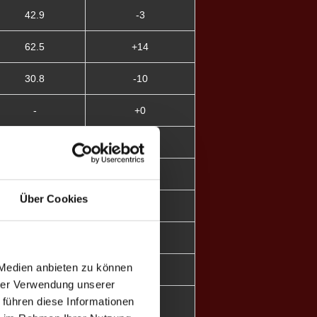
42.9
-3
62.5
+14
30.8
-10
-
+0
100.0
+11
-
+0
Über Cookies
-
+0
-
+0
 Medien anbieten zu können
66.7
+6
hrer Verwendung unserer
 führen diese Informationen
-
+0