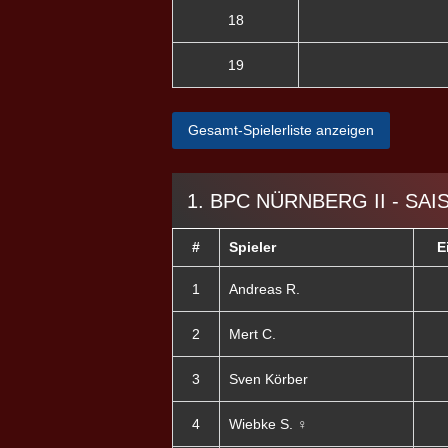
18
19
Gesamt-Spielerliste anzeigen
1. BPC NÜRNBERG II - SAI
#
Spieler
E
1
Andreas R.
2
Mert C.
3
Sven Körber
4
Wiebke S. ♀