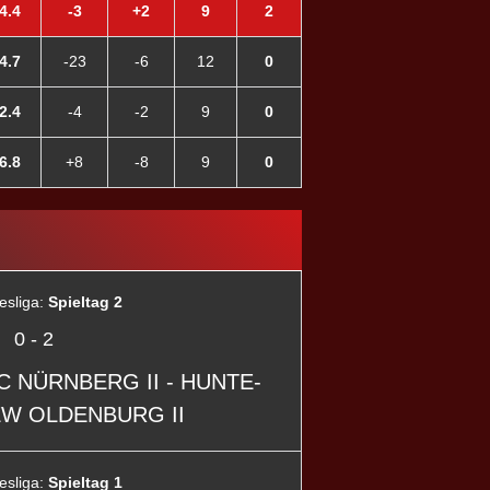
4.4
-3
+2
9
2
4.7
-23
-6
12
0
2.4
-4
-2
9
0
6.8
+8
-8
9
0
esliga:
Spieltag 2
0
-
2
PC NÜRNBERG II - HUNTE-
W OLDENBURG II
esliga:
Spieltag 1