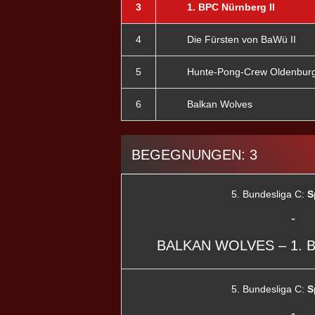
3
1. BPC Nürnberg II
4
Die Fürsten von BaWü II
5
Hunte-Pong-Crew Oldenburg
6
Balkan Wolves
BEGEGNUNGEN: 3
5. Bundesliga C:
S
-
BALKAN WOLVES – 1. 
5. Bundesliga C:
S
-