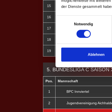
möglicherweise mit weiteren
15
Leonnie S. ♀
der Dienste gesammelt habe
16
Gudrun S. ♀
Einwilligungsauswahl
Notwendig
17
Tamara Gaspic ♀
18
Erik Schmitt
19
Martin Mödebeck
Ablehnen
5. BUNDESLIGA C SAISON X
Pos.
Mannschaft
1
BPC Innviertel
2
Jugendvereinigung Aichhald