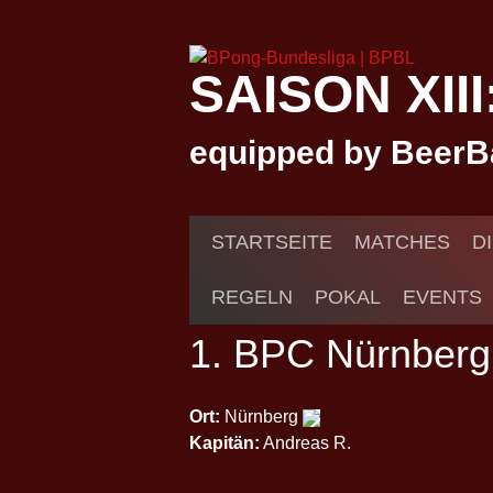
Springe
zum
Inhalt
SAISON XII
equipped by BeerB
STARTSEITE
MATCHES
D
REGELN
POKAL
EVENTS
1. BPC Nürnberg 
Ort:
Nürnberg
Kapitän:
Andreas R.