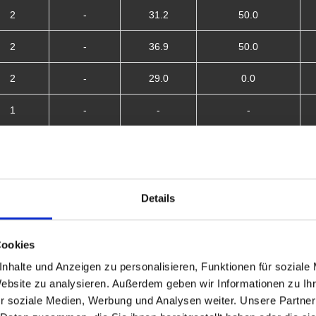
2
-
31.2
50.0
2
-
36.9
50.0
2
-
29.0
0.0
1
-
-
-
2
-
33.6
100.0
0
-
-
-
Details
0
-
-
-
0
-
-
-
Cookies
nhalte und Anzeigen zu personalisieren, Funktionen für soziale
2
-
29.7
100.0
Website zu analysieren. Außerdem geben wir Informationen zu I
r soziale Medien, Werbung und Analysen weiter. Unsere Partner
0
-
-
-