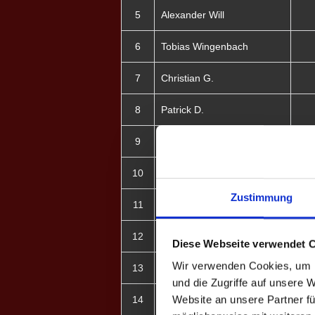
5
Alexander Will
6
Tobias Wingenbach
7
Christian G.
8
Patrick D.
9
Denis G.
10
Sven J.
Zustimmung
11
Jannike V. ♀
12
Lara M. ♀
Diese Webseite verwendet 
Wir verwenden Cookies, um I
13
Julia B. ♀
und die Zugriffe auf unsere 
Website an unsere Partner fü
14
David Bertsch