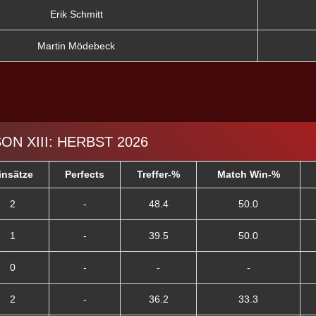
Erik Schmitt
Martin Mödebeck
SON XIII: HERBST 2026
insätze
Perfects
Treffer-%
Match Win-%
2
-
48.4
50.0
1
-
39.5
50.0
0
-
-
-
2
-
36.2
33.3