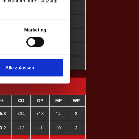
ie im Rahmen Ihrer Nutzung
-
+0
-
+0
Marketing
-
+0
-
+0
-
+0
Alle zulassen
%
CD
GP
MP
WP
5.8
+34
+13
14
2
3.2
-12
+1
10
2