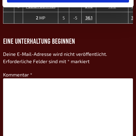
D3
3
+12
5
Fabian Schmidt
31.0
10:5
15
2
MP
5
-5
36.1
38
EINE UNTERHALTUNG BEGINNEN
Deine E-Mail-Adresse wird nicht veröffentlicht.
Erforderliche Felder sind mit
*
markiert
Kommentar
*