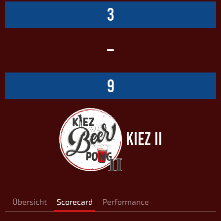
3
–
9
KIEZ II
Übersicht
Scorecard
Performance