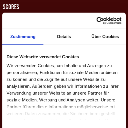
SCORES
EINZEL-MATCHES
Zustimmung
Details
Über Cookies
M
#
Spieler
GP
CD
%
Game-Scores
8:10 | 8:10 |
E1
1
Marcel S.
1
-5
49.3
5
10:8 | 7:10
Diese Webseite verwendet Cookies
8:10 | 8:10 |
Wir verwenden Cookies, um Inhalte und Anzeigen zu
E2
2
Michael Weber
1
-6
49.4
5
19:18 | 8:10
personalisieren, Funktionen für soziale Medien anbieten
zu können und die Zugriffe auf unsere Website zu
10:8 | 9:10 |
analysieren. Außerdem geben wir Informationen zu Ihrer
E3
3
Cedric Schmidt
3
+5
43.0
7:10 | 10:4 |
3
Verwendung unserer Website an unsere Partner für
10:9
soziale Medien, Werbung und Analysen weiter. Unsere
8:10 | 10:8 |
Partner führen diese Informationen möglicherweise mit
E4
5
Fabian Kramer
2
-1
32.6
10:7 | 7:10 |
3
weiteren Daten zusammen, die Sie ihnen bereitgestellt
9:10
haben oder die sie im Rahmen Ihrer Nutzung der Dienste
8:10 | 8:10 |
gesammelt haben.