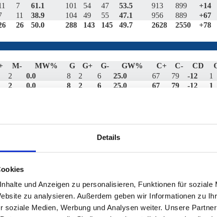
11
7
61.1
101
54
47
53.5
913
899
+14
7
11
38.9
104
49
55
47.1
956
889
+67
26
26
50.0
288
143
145
49.7
2628
2550
+78
+
M-
MW%
G
G+
G-
GW%
C+
C-
CD
2
0.0
8
2
6
25.0
67
79
-12
1
2
0.0
8
2
6
25.0
67
79
-12
1
M+
M-
MW%
G
G+
G-
GW%
C+
C-
CD
5
11
31.3
54
19
35
35.2
417
516
-99
Details
3
15
16.7
66
16
50
24.2
517
631
-114
8
10
44.4
66
31
35
47.0
579
571
+8
8
8
50.0
67
32
35
47.8
598
602
-4
Cookies
11
3
78.6
52
34
18
65.4
482
445
+37
nhalte und Anzeigen zu personalisieren, Funktionen für soziale
35
47
42.7
305
132
173
43.3
2593
2765
-172
Website zu analysieren. Außerdem geben wir Informationen zu I
r soziale Medien, Werbung und Analysen weiter. Unsere Partner