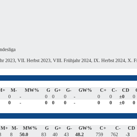
ndesliga
ahr 2023, VII. Herbst 2023, VIII. Frühjahr 2024, IX. Herbst 2024, X. F
M+
M-
MW%
G
G+
G-
GW%
C+
C-
CD
0
-
0
0
0
-
0
0
±0
0
0
-
0
0
0
-
0
0
±0
0
M+
M-
MW%
G
G+
G-
GW%
C+
C-
CD
8
8
50.0
83
40
43
48.2
759
762
-3