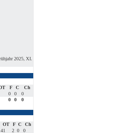
rühjahr 2025, XI.
OT
F
C
Ch
0
0
0
0
0
0
OT
F
C
Ch
41
2
0
0