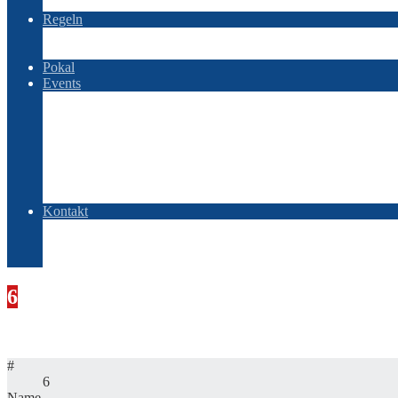
Hit-Streaks
Regeln
Regelwerk – Liga
Regelwerk – Game
Pokal
Events
Baltic Searies
Baltic Searies 2025
Baltic Searies 2026
OSOBP
OSOBP 2022
OSOBP 2023
OSOBP 2025
Kontakt
AGBs
Impressum
Datenschutz
6
Niclas Wohnsen
#
6
Name