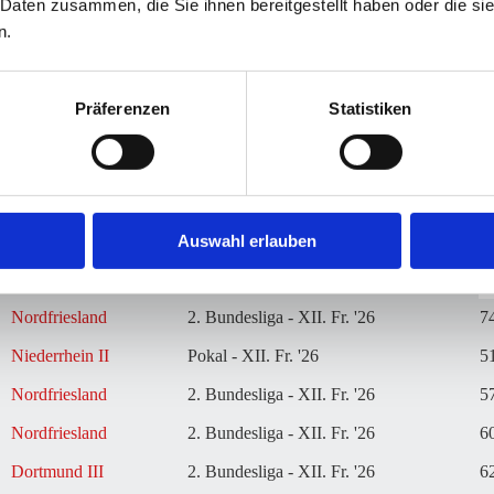
 Daten zusammen, die Sie ihnen bereitgestellt haben oder die s
M-
MW%
G
G+
G-
GW%
C+
C-
CD
O
n.
-
-
±
Präferenzen
Statistiken
ärts
Liga - Saison
Nordfriesland
Bundesliga - XIII. H. '26
-
Nordfriesland
2. Bundesliga - XII. Fr. '26
6
Dortmund II
2. Bundesliga - XII. Fr. '26
6
Auswahl erlauben
Nordfriesland
2. Bundesliga - XII. Fr. '26
7
Nordfriesland
2. Bundesliga - XII. Fr. '26
7
Niederrhein II
Pokal - XII. Fr. '26
5
Nordfriesland
2. Bundesliga - XII. Fr. '26
5
Nordfriesland
2. Bundesliga - XII. Fr. '26
6
Dortmund III
2. Bundesliga - XII. Fr. '26
6