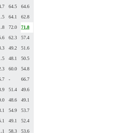
4.7
64.5
64.6
1.5
64.1
62.8
1.8
72.0
71.8
5.6
62.3
57.4
3.3
49.2
51.6
1.5
48.1
50.5
2.3
60.0
54.8
6.7
-
66.7
8.9
51.4
49.6
0.0
48.6
49.1
3.1
54.9
53.7
5.1
49.1
52.4
1.1
58.3
53.6