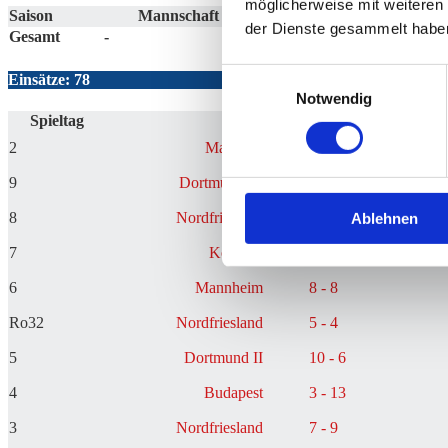
möglicherweise mit weiteren
Saison
Mannschaft
H
S
%
M
M+
★
der Dienste gesammelt habe
Gesamt
-
-
Einwilligungsauswahl
Einsätze: 78
Notwendig
Spieltag
Heim
Ergebnisse
Ausw
2
Mayence
1 - 0
9
Dortmund III
10 - 6
8
Nordfriesland
12 - 4
Ablehnen
7
Koblenz
6 - 10
6
Mannheim
8 - 8
Ro32
Nordfriesland
5 - 4
5
Dortmund II
10 - 6
4
Budapest
3 - 13
3
Nordfriesland
7 - 9