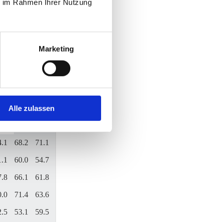
ie im Rahmen Ihrer Nutzung
T
F
C
Ch
Marketing
E
D
G
-
-
1.0
60.5
60.8
4.4
65.3
64.8
Alle zulassen
5.5
51.2
64.9
4.1
68.2
71.1
1.1
60.0
54.7
7.8
66.1
61.8
0.0
71.4
63.6
2.5
53.1
59.5