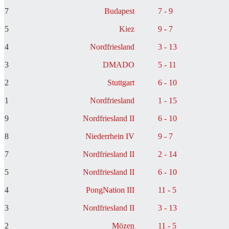
7
Budapest
7 - 9
5
Kiez
9 - 7
4
Nordfriesland
3 - 13
3
DMADO
5 - 11
2
Stuttgart
6 - 10
1
Nordfriesland
1 - 15
9
Nordfriesland II
6 - 10
8
Niederrhein IV
9 - 7
7
Nordfriesland II
2 - 14
5
Nordfriesland II
6 - 10
4
PongNation III
11 - 5
3
Nordfriesland II
3 - 13
2
Mözen
11 - 5