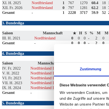
XI. H. 2025
Nordfriesland
1
767
1270
60.4
18
XII. Fr. 2026
Nordfriesland
0
797
1281
62.2
18
Gesamt
-
1
2228
3717
59.9
52
3. Bundesliga
Saison
Mannschaft
H
S
%
M
M
★
III. H. 2021
Nordfriesland
0
0
0
-
2
0
Gesamt
-
0
0
0
-
2
0
4. Bundesliga
Saison
Mannschaft
H
S
%
M
★
IV. Fr. 2022
Nordfriesland II
0
227
695
32.7
16
Zustimmung
V. H. 2022
Nordfriesland II
0
376
1164
32.3
18
VI. Fr. 2023
Nordfriesland II
0
427
1206
35.4
18
VII. H. 2023
Nordfriesland II
0
460
1136
40.5
16
Diese Webseite verwendet 
IX. H. 2024
Nordfriesland II
0
400
754
53.1
14
Wir verwenden Cookies, um I
Gesamt
-
0
1890
4955
38.1
82
und die Zugriffe auf unsere 
5. Bundesliga
Website an unsere Partner fü