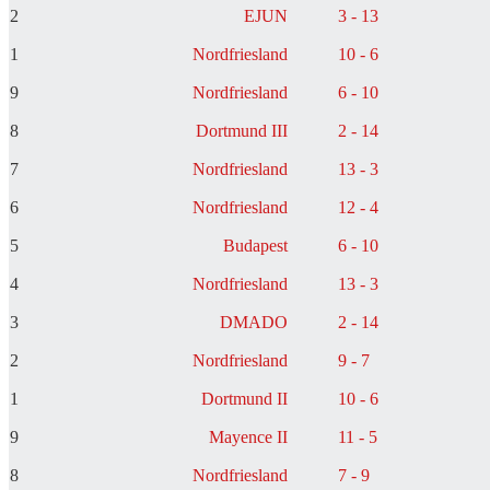
2
EJUN
3 - 13
1
Nordfriesland
10 - 6
9
Nordfriesland
6 - 10
8
Dortmund III
2 - 14
7
Nordfriesland
13 - 3
6
Nordfriesland
12 - 4
5
Budapest
6 - 10
4
Nordfriesland
13 - 3
3
DMADO
2 - 14
2
Nordfriesland
9 - 7
1
Dortmund II
10 - 6
9
Mayence II
11 - 5
8
Nordfriesland
7 - 9