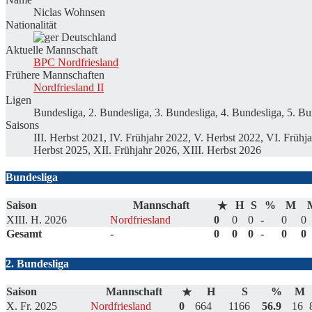
Niclas Wohnsen
Nationalität
Deutschland
Aktuelle Mannschaft
BPC Nordfriesland
Frühere Mannschaften
Nordfriesland II
Ligen
Bundesliga, 2. Bundesliga, 3. Bundesliga, 4. Bundesliga, 5. Bu
Saisons
III. Herbst 2021, IV. Frühjahr 2022, V. Herbst 2022, VI. Frühj
Herbst 2025, XII. Frühjahr 2026, XIII. Herbst 2026
Bundesliga
Saison
Mannschaft
H
S
%
M
★
XIII. H. 2026
Nordfriesland
0
0
0
-
0
0
Gesamt
-
0
0
0
-
0
0
2. Bundesliga
Saison
Mannschaft
H
S
%
M
★
X. Fr. 2025
Nordfriesland
0
664
1166
56.9
16