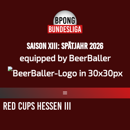
Springe
zum
Inhalt
SAISON XIII: SPÄTJAHR 2026
equipped by BeerBaller
Red Cups Hessen III