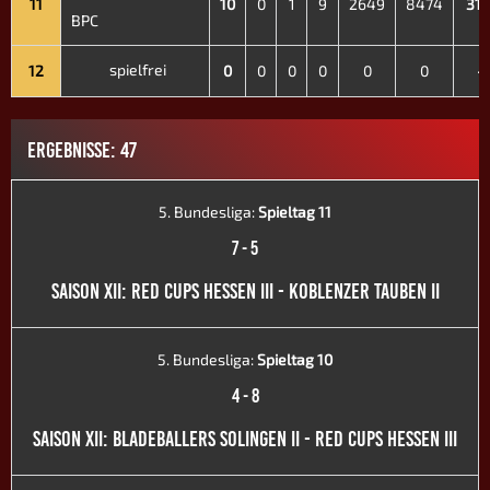
11
10
0
1
9
2649
8474
31.
BPC
spielfrei
12
0
0
0
0
0
0
-
ERGEBNISSE: 47
5. Bundesliga:
Spieltag 11
7
-
5
SAISON XII: RED CUPS HESSEN III - KOBLENZER TAUBEN II
5. Bundesliga:
Spieltag 10
4
-
8
SAISON XII: BLADEBALLERS SOLINGEN II - RED CUPS HESSEN III