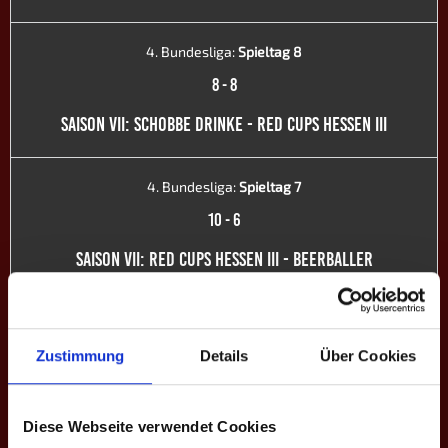
4. Bundesliga:
Spieltag 8
8
-
8
SAISON VII: SCHOBBE DRINKE - RED CUPS HESSEN III
4. Bundesliga:
Spieltag 7
10
-
6
SAISON VII: RED CUPS HESSEN III - BEERBALLER
4. Bundesliga:
Spieltag 6
4
-
12
Zustimmung
Details
Über Cookies
SAISON VII: BEERBALLER ALLSTARS II - RED CUPS HESSEN III
Diese Webseite verwendet Cookies