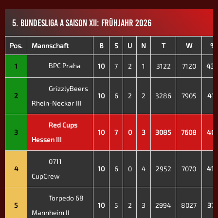
5. BUNDESLIGA A SAISON XII: FRÜHJAHR 2026
Pos.
Mannschaft
B
S
U
N
T
W
%
BPC Praha
1
10
7
2
1
3122
7120
43.
GrizzlyBeers
2
10
6
2
2
3286
7905
41.
Rhein-Neckar III
Red Cups
3
10
7
0
3
3085
7608
40.
Hessen III
0711
4
10
6
0
4
2952
7070
41.
CupCrew
Torpedo 68
5
10
5
2
3
2994
8027
37.
Mannheim II