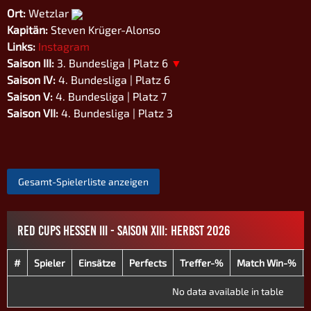
Ort:
Wetzlar
Kapitän:
Steven Krüger-Alonso
Links:
Instagram
Saison III:
3. Bundesliga | Platz 6
▼
Saison IV:
4. Bundesliga | Platz 6
Saison V:
4. Bundesliga | Platz 7
Saison VII:
4. Bundesliga | Platz 3
Gesamt-Spielerliste anzeigen
RED CUPS HESSEN III - SAISON XIII: HERBST 2026
#
Spieler
Einsätze
Perfects
Treffer-%
Match Win-%
No data available in table