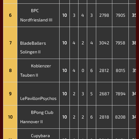
BPC
6
10
3
4
3
2798
7905
35.
Nordfriesland III
7
10
4
2
4
3042
7958
38.
BladeBallers
Solingen II
Koblenzer
8
10
4
0
6
2812
8015
35.
Tauben II
9
10
2
3
5
2687
7894
34.
LePavillonPsychos
BPong Club
10
10
2
2
6
2818
8208
34.
Hannover II
Cupybara