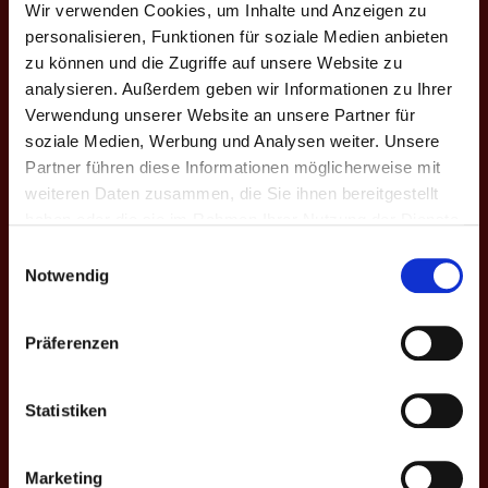
4. Bundesliga:
Spieltag 5
Wir verwenden Cookies, um Inhalte und Anzeigen zu
personalisieren, Funktionen für soziale Medien anbieten
-
zu können und die Zugriffe auf unsere Website zu
SAISON VII: RED CUPS HESSEN III - SPIELFREI
analysieren. Außerdem geben wir Informationen zu Ihrer
Verwendung unserer Website an unsere Partner für
soziale Medien, Werbung und Analysen weiter. Unsere
4. Bundesliga:
Spieltag 3
Partner führen diese Informationen möglicherweise mit
12
-
4
weiteren Daten zusammen, die Sie ihnen bereitgestellt
haben oder die sie im Rahmen Ihrer Nutzung der Dienste
SAISON VII: RED CUPS HESSEN III - BEERPONG-LEAGUE-SCHÄÄD
gesammelt haben.
Einwilligungsauswahl
Notwendig
4. Bundesliga:
Spieltag 2
4
-
12
Präferenzen
SAISON VII: BEERBALLER ALLSTARS - RED CUPS HESSEN III
Statistiken
4. Bundesliga:
Spieltag 1
Marketing
2
-
14