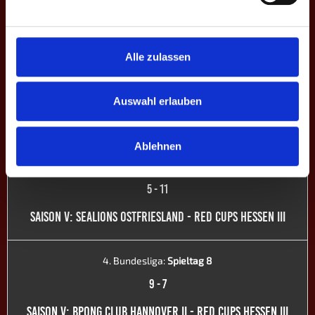
SAISON VII: RED CUPS HESSEN III - PSG MAYENCE IV
Alle zulassen
4. Bundesliga:
Spieltag 4
8
-
8
Auswahl erlauben
SAISON VII: AIRBALL WETZLAR - RED CUPS HESSEN III
Ablehnen
4. Bundesliga:
Spieltag 9
5
-
11
SAISON V: SEALIONS OSTFRIESLAND - RED CUPS HESSEN III
4. Bundesliga:
Spieltag 8
9
-
7
SAISON V: BPONG CLUB HANNOVER II - RED CUPS HESSEN III