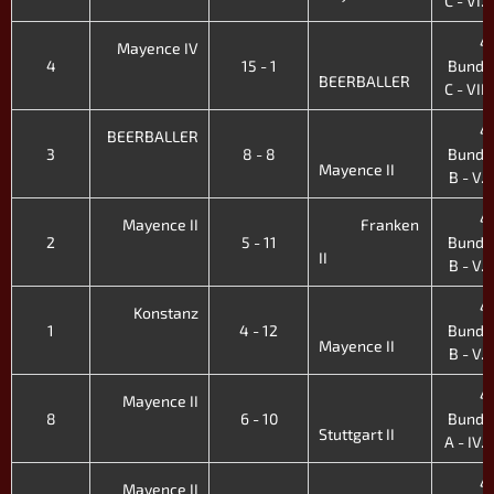
C - VI. 
4.
Mayence IV
4
15 - 1
Bunde
BEERBALLER
C - VII.
4.
BEERBALLER
3
8 - 8
Bunde
Mayence II
B - V. 
4.
Mayence II
Franken
2
5 - 11
Bunde
II
B - V. 
4.
Konstanz
1
4 - 12
Bunde
Mayence II
B - V. 
4.
Mayence II
8
6 - 10
Bunde
Stuttgart II
A - IV. 
4.
Mayence II