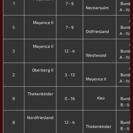
7
7 - 9
Bunde
Neckarsulm
A - IV. 
4.
Mayence II
5
7 - 9
Bunde
Ostfriesland
A - IV. 
4.
Mayence II
3
12 - 4
Bunde
Westwood
A - IV. 
4.
Oberberg II
2
3 - 13
Bunde
Mayence II
A - IV. 
2.
Thekenkinder
Kiez
9
0 - 16
Bunde
B - II. 
2.
Nordfriesland
8
12 - 4
Bunde
Thekenkinder
B - II. 