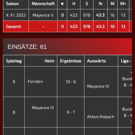
Saison
Mannschaft
★
H
S
%
M
M+
M
X. Fr. 2025
Mayence V
0
423
978
43.3
16
13
Gesamt
-
0
423
978
43.3
16
13
EINSÄTZE: 61
Spieltag
Heim
Ergebnisse
Auswärts
Liga - 
4.
Bunde
Fürsten
9
10 - 6
B - XII
Mayence IV
'2
4.
Mayence IV
Bunde
8
9 - 7
B - XII
Ahlen/Asbach
'2
4.