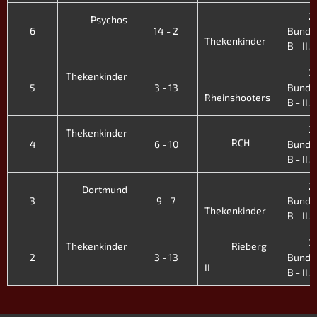
2.
Psychos
6
14 - 2
Bunde
Thekenkinder
B - II. 
2.
Thekenkinder
5
3 - 13
Bunde
Rheinshooters
B - II. 
2.
Thekenkinder
RCH
4
6 - 10
Bunde
B - II. 
2.
Dortmund
3
9 - 7
Bunde
Thekenkinder
B - II. 
2.
Thekenkinder
Rieberg
2
3 - 13
Bunde
II
B - II. 