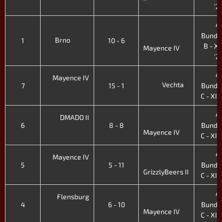
'2
4.
Bunde
Brno
1
10 - 6
B - XII
Mayence IV
'2
4.
Mayence IV
Vechta
7
15 - 1
Bunde
C - XI. 
4.
DMADO II
6
8 - 8
Bunde
Mayence IV
C - XI. 
4.
Mayence IV
5
5 - 11
Bunde
GrizzlyBeers II
C - XI. 
4.
Flensburg
4
6 - 10
Bunde
Mayence IV
C - XI. 