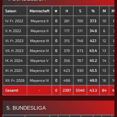
Saison
Mannschaft
★
H
S
%
M
M+
IV. Fr. 2022
Mayence II
0
261
700
37.3
10
6
V. H. 2022
Mayence II
0
177
511
34.6
6
3
VI. Fr. 2023
Mayence III
0
315
748
42.1
12
8
VII. H. 2023
Mayence IV
0
379
873
43.4
13
4
IX. H. 2024
Mayence V
0
356
787
45.2
14
4
XI. H. 2025
Mayence IV
0
423
930
45.5
13
8
XII. Fr. 2026
Mayence IV
0
486
991
49.0
16
10
Gesamt
-
0
2397
5540
43.3
84
43
5. BUNDESLIGA