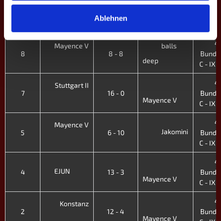
4.
Emmering II
9
2 - 14
Bunde
Ablehnen
Mayence V
C - IX. 
4.
Mayence V
balls
8
8 - 8
Bunde
deep
C - IX. 
4.
Stuttgart II
7
16 - 0
Bunde
Mayence V
C - IX. 
4.
Mayence V
Jakomini
5
6 - 10
Bunde
C - IX. 
4.
EJUN
4
13 - 3
Bunde
Mayence V
C - IX. 
4.
Konstanz
2
12 - 4
Bunde
Mayence V