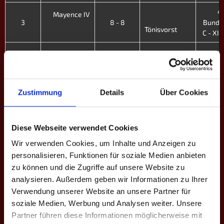
4.
Mayence IV
3
8 - 8
Bunde
Tönisvorst
C - XI. 
4.
Tigers
2
11 - 5
Bunde
Mayence IV
C - XI. 
4.
Zustimmung
Details
Über Cookies
Mayence IV
1
8 - 8
Bunde
Oldenburg
C - XI. 
Diese Webseite verwendet Cookies
5.
Innviertel II
9
0 - 12
Bunde
Wir verwenden Cookies, um Inhalte und Anzeigen zu
Mayence V
C - X. F
personalisieren, Funktionen für soziale Medien anbieten
zu können und die Zugriffe auf unsere Website zu
5.
Mayence V
analysieren. Außerdem geben wir Informationen zu Ihrer
8
9 - 3
Bunde
Schwaben
Verwendung unserer Website an unsere Partner für
C - X. F
soziale Medien, Werbung und Analysen weiter. Unsere
5.
Westwood
Partner führen diese Informationen möglicherweise mit
7
1 - 11
Bunde