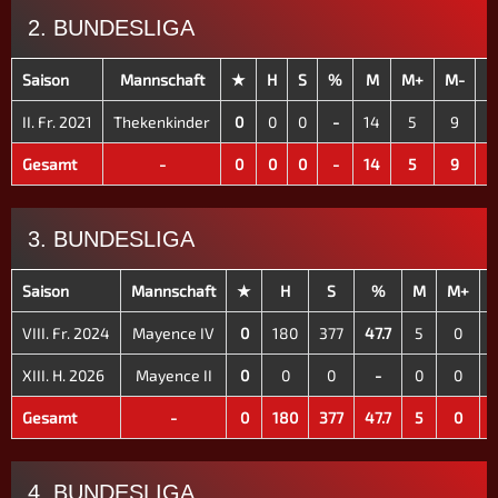
2. BUNDESLIGA
Saison
Mannschaft
★
H
S
%
M
M+
M-
II. Fr. 2021
Thekenkinder
0
0
0
-
14
5
9
Gesamt
-
0
0
0
-
14
5
9
3. BUNDESLIGA
Saison
Mannschaft
★
H
S
%
M
M+
VIII. Fr. 2024
Mayence IV
0
180
377
47.7
5
0
XIII. H. 2026
Mayence II
0
0
0
-
0
0
Gesamt
-
0
180
377
47.7
5
0
4. BUNDESLIGA