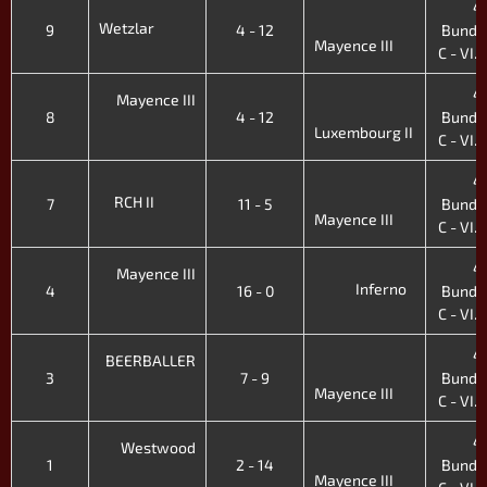
4.
Wetzlar
9
4 - 12
Bunde
Mayence III
C - VI. 
4.
Mayence III
8
4 - 12
Bunde
Luxembourg II
C - VI. 
4.
RCH II
7
11 - 5
Bunde
Mayence III
C - VI. 
4.
Mayence III
Inferno
4
16 - 0
Bunde
C - VI. 
4.
BEERBALLER
3
7 - 9
Bunde
Mayence III
C - VI. 
4.
Westwood
1
2 - 14
Bunde
Mayence III