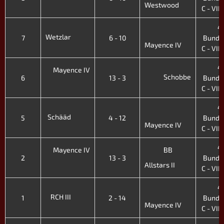
Westwood
C - VII.
4.
Wetzlar
7
6 - 10
Bunde
Mayence IV
C - VII.
4.
Mayence IV
Schobbe
6
13 - 3
Bunde
C - VII.
4.
Schääd
5
4 - 12
Bunde
Mayence IV
C - VII.
4.
Mayence IV
BB
2
13 - 3
Bunde
Allstars II
C - VII.
4.
RCH III
1
2 - 14
Bunde
Mayence IV
C - VII.