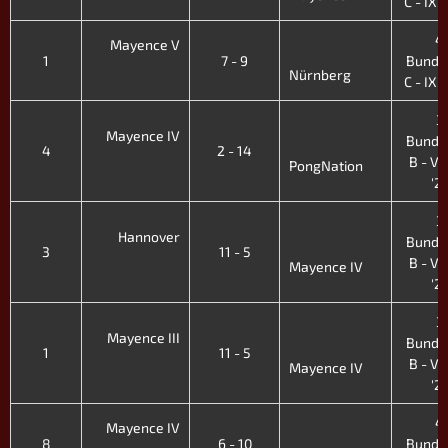
C - IX. 
4.
Mayence V
1
7 - 9
Bunde
Nürnberg
C - IX. 
3.
Mayence IV
Bunde
4
2 - 14
B - VII
PongNation
'2
3.
Hannover
Bunde
3
11 - 5
B - VII
Mayence IV
'2
3.
Mayence III
Bunde
1
11 - 5
B - VII
Mayence IV
'2
4.
Mayence IV
8
6 - 10
Bunde