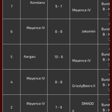
Konstanz
Bunde
7
9 - 7
B - XII
Mayence IV
'2
4.
Mayence IV
Bunde
Jakomini
6
8 - 8
B - XII
'2
4.
Bunde
Aargau
5
10 - 6
B - XII
Mayence IV
'2
4.
Mayence IV
Bunde
4
8 - 8
B - XII
GrizzlyBeers II
'2
4.
Mayence IV
DMADO
Bunde
2
7 - 9
B - XII
II