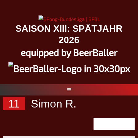
Springe
zum
Inhalt
SAISON XIII: SPÄTJAHR
2026
equipped by BeerBaller
11
Simon R.