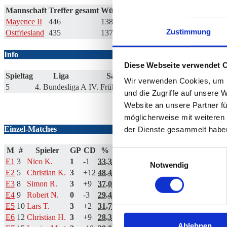
Mannschaft
Treffer gesamt
Würfe gesamt
Treffer-Quote
Cup-Dif
Mayence II
446
1380
32.3 %
+20
Zustimmung
Ostfriesland
435
1376
31.6 %
-20
Info
Diese Webseite verwendet 
Spieltag
Liga
Saison
Datum
Wir verwenden Cookies, um I
5
4. Bundesliga A
IV. Frühjahr 2022
21.03. - 03.04.2022
und die Zugriffe auf unsere 
Website an unsere Partner fü
Scores
möglicherweise mit weiteren
Einzel-Matches
der Dienste gesammelt habe
M
#
Spieler
GP
CD
%
Game-Scores
%
Einwilligungsauswahl
E1
3
Nico K.
1
-1
33.3
10:7 | 13:16 | 8:10 | 8:10
36.1
Notwendig
E2
5
Christian K.
3
+12
48.4
10:6 | 10:4 | 10:8
29.0
E3
8
Simon R.
3
+9
37.0
10:6 | 10:6 | 10:9
25.9
E4
9
Robert N.
0
-3
29.4
11:13 | 12:13 | 7:10
36.4
E5
10
Lars T.
3
+2
31.7
9:10 | 6:10 | 10:8 | 10:9 | 10:6
30.3
E6
12
Christian H.
3
+9
28.3
10:7 | 10:8 | 10:6
20.0
Ablehnen