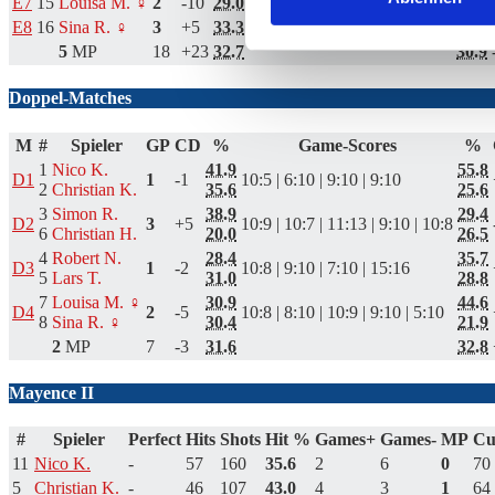
E7
15
Louisa M. ♀
2
-10
29.0
10:9 | 6:10 | 10:9 | 4:10 | 8:10
36.6
E8
16
Sina R. ♀
3
+5
33.3
10:7 | 7:10 | 10:7 | 10:8
29.4
5
MP
18
+23
32.7
30.9
Doppel-Matches
M
#
Spieler
GP
CD
%
Game-Scores
%
1
Nico K.
41.9
55.8
D1
1
-1
10:5 | 6:10 | 9:10 | 9:10
2
Christian K.
35.6
25.6
3
Simon R.
38.9
29.4
D2
3
+5
10:9 | 10:7 | 11:13 | 9:10 | 10:8
6
Christian H.
20.0
26.5
4
Robert N.
28.4
35.7
D3
1
-2
10:8 | 9:10 | 7:10 | 15:16
5
Lars T.
31.0
28.8
7
Louisa M. ♀
30.9
44.6
D4
2
-5
10:8 | 8:10 | 10:9 | 9:10 | 5:10
8
Sina R. ♀
30.4
21.9
2
MP
7
-3
31.6
32.8
Mayence II
#
Spieler
Perfect
Hits
Shots
Hit %
Games+
Games-
MP
Cu
11
Nico K.
-
57
160
35.6
2
6
0
70
5
Christian K.
-
46
107
43.0
4
3
1
64