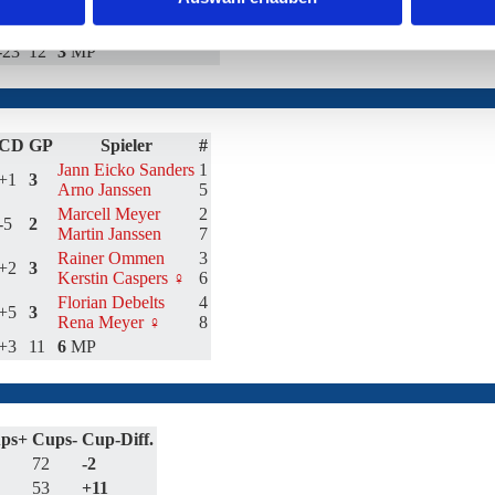
+10
3
Martin Janssen
13
-5
1
Rena Meyer ♀
15
-23
12
3
MP
CD
GP
Spieler
#
Jann Eicko Sanders
1
+1
3
Arno Janssen
5
Marcell Meyer
2
-5
2
Martin Janssen
7
Rainer Ommen
3
+2
3
Kerstin Caspers ♀
6
Florian Debelts
4
+5
3
Rena Meyer ♀
8
+3
11
6
MP
ps+
Cups-
Cup-Diff.
72
-2
53
+11