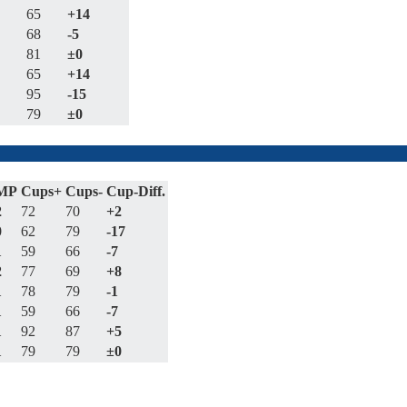
65
+14
68
-5
81
±0
65
+14
95
-15
79
±0
MP
Cups+
Cups-
Cup-Diff.
2
72
70
+2
0
62
79
-17
1
59
66
-7
2
77
69
+8
1
78
79
-1
1
59
66
-7
1
92
87
+5
1
79
79
±0