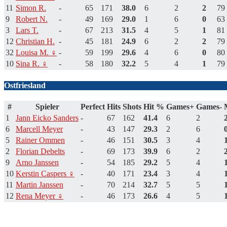
11
Simon R.
-
65
171
38.0
6
2
2
79
9
Robert N.
-
49
169
29.0
1
6
0
63
3
Lars T.
-
67
213
31.5
4
5
1
81
12
Christian H.
-
45
181
24.9
6
2
2
79
32
Louisa M. ♀
-
59
199
29.6
4
6
0
80
10
Sina R. ♀
-
58
180
32.2
5
4
1
79
Ostfriesland
#
Spieler
Perfect
Hits
Shots
Hit %
Games+
Games-
1
Jann Eicko Sanders
-
67
162
41.4
6
2
6
Marcell Meyer
-
43
147
29.3
2
6
5
Rainer Ommen
-
46
151
30.5
3
4
2
Florian Debelts
-
69
173
39.9
6
2
9
Arno Janssen
-
54
185
29.2
5
4
10
Kerstin Caspers ♀
-
40
171
23.4
3
4
11
Martin Janssen
-
70
214
32.7
5
5
12
Rena Meyer ♀
-
46
173
26.6
4
5
Eine Unterhaltung beginnen