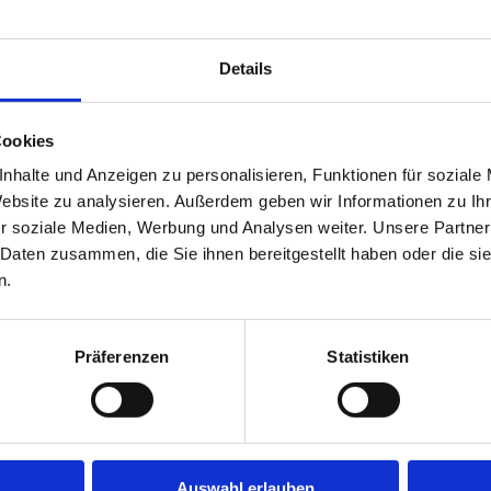
ferenz
Game-Punkte
Match-Punkte
Wertungs-Punkte
25
7
0
Details
23
9
2
Cookies
nhalte und Anzeigen zu personalisieren, Funktionen für soziale
Website zu analysieren. Außerdem geben wir Informationen zu I
r soziale Medien, Werbung und Analysen weiter. Unsere Partner
 Daten zusammen, die Sie ihnen bereitgestellt haben oder die s
n.
CD
GP
Spieler
#
+1
3
Jann Eicko Sanders
1
Präferenzen
Statistiken
-12
0
Marcell Meyer
2
-9
0
Rainer Ommen
4
+3
3
Florian Debelts
5
-2
2
Arno Janssen
8
-9
0
Kerstin Caspers ♀
11
Auswahl erlauben