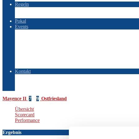
Regeln
Regelwerk – Liga
Regelwerk – Game
Pokal
Events
Baltic Searies
Baltic Searies 2025
Baltic Searies 2026
OSOBP
OSOBP 2022
OSOBP 2023
OSOBP 2025
Kontakt
AGBs
Impressum
Datenschutz
Mayence II
7
–
9
Ostfriesland
Übersicht
Scorecard
Performance
Ergebnis