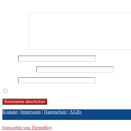
Deine E-Mail-Adresse wird nicht veröffentlicht.
Erforderliche Felder 
Kommentar
*
Name
*
E-Mail-Adresse
*
Website
Name, E-Mail-Adresse und Website in diesem Browser für meine
Kontakt
|
Impressum
|
Datenschutz
|
AGBs
© 2026 BPBL GmbH
Entworfen von ThemeBoy