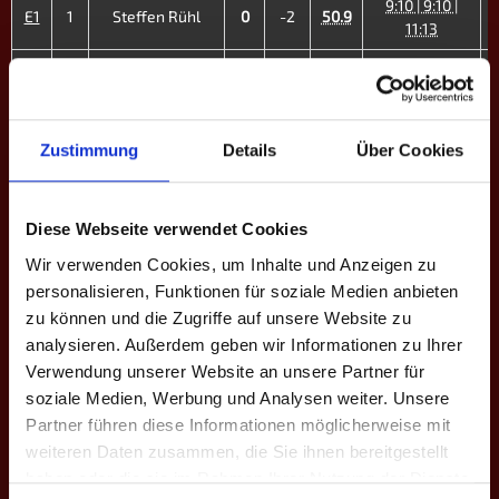
9:10 | 9:10 |
E1
1
Steffen Rühl
0
-2
50.9
11:13
10:9 | 10:9 |
E2
2
Leon Diehl
2
-6
50.6
9:10 | 7:10 |
6:10
Zustimmung
Details
Über Cookies
10:7 | 9:10 |
E3
3
Felix Balz
2
-3
34.1
10:8 | 3:10 |
12:13
Diese Webseite verwendet Cookies
10:4 | 10:8 |
Wir verwenden Cookies, um Inhalte und Anzeigen zu
E4
5
Philip Pfeil
3
+6
33.6
9:10 | 8:10 |
personalisieren, Funktionen für soziale Medien anbieten
10:9
zu können und die Zugriffe auf unsere Website zu
9:10 | 10:9 |
analysieren. Außerdem geben wir Informationen zu Ihrer
E5
6
Tobias Künkel
2
-3
31.0
10:9 | 8:10 |
Verwendung unserer Website an unsere Partner für
8:10
soziale Medien, Werbung und Analysen weiter. Unsere
Partner führen diese Informationen möglicherweise mit
13:12 | 9:10 |
E6
7
Nils Korbächer
1
-6
36.6
6:10 | 9:10
weiteren Daten zusammen, die Sie ihnen bereitgestellt
haben oder die sie im Rahmen Ihrer Nutzung der Dienste
7:10 | 6:10 |