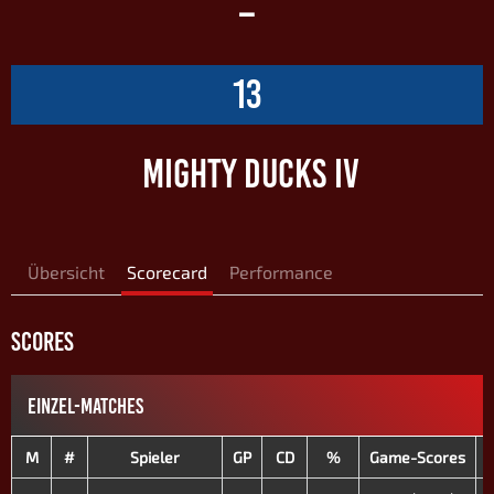
–
13
MIGHTY DUCKS IV
Übersicht
Scorecard
Performance
SCORES
EINZEL-MATCHES
M
#
Spieler
GP
CD
%
Game-Scores