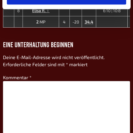
7
Ida Grumbach ♀
10:7 | 10:9 |
D4
3
+2
-
8
Elisa R. ♀
6:10 | 10:8
2
MP
4
-20
34.4
4
EINE UNTERHALTUNG BEGINNEN
Deine E-Mail-Adresse wird nicht veröffentlicht.
Erforderliche Felder sind mit
*
markiert
Kommentar
*