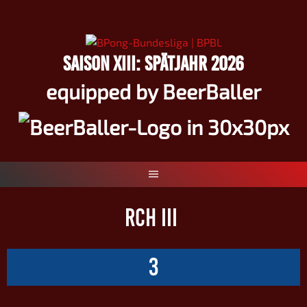
Springe
zum
Inhalt
SAISON XIII: SPÄTJAHR 2026
equipped by BeerBaller
RCH III
3