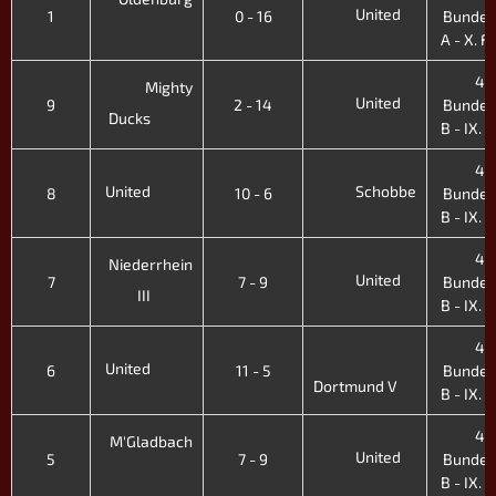
United
1
0 - 16
Bundes
A - X. Fr
4.
Mighty
United
9
2 - 14
Bundes
Ducks
B - IX. H
4.
United
Schobbe
8
10 - 6
Bundes
B - IX. H
4.
Niederrhein
United
7
7 - 9
Bundes
III
B - IX. H
4.
United
6
11 - 5
Bundes
Dortmund V
B - IX. H
4.
M'Gladbach
United
5
7 - 9
Bundes
B - IX. H