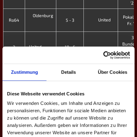
'26
Oldenburg
Pokal - 
United
Ro64
5 - 3
Fr. '
3.
Bundes
United
3
10 - 6
A - XII.
Rheinshooters
'26
3.
Zustimmung
Details
Über Cookies
Bundes
Tigers
United
2
6 - 10
A - XII.
'26
Diese Webseite verwendet Cookies
3.
Wir verwenden Cookies, um Inhalte und Anzeigen zu
Bundes
United
Viersen
1
1 - 15
personalisieren, Funktionen für soziale Medien anbieten
A - XII.
zu können und die Zugriffe auf unsere Website zu
'26
analysieren. Außerdem geben wir Informationen zu Ihrer
3.
Rieberg
Verwendung unserer Website an unsere Partner für
United
9
5 - 11
Bundesl