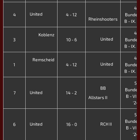
4.
United
4
4 - 12
Bundes
Rheinshooters
B - IX. H
4.
Koblenz
United
3
10 - 6
Bundes
B - IX. H
4.
Remscheid
United
1
4 - 12
Bundes
B - IX. H
5.
BB
Bundes
United
7
14 - 2
B - VIII.
Allstars II
'24
5.
Bundes
United
RCH II
6
16 - 0
B - VIII.
'24