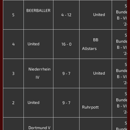
5.
BEERBALLER
Bundes
United
5
4 - 12
B - VIII.
'24
5.
BB
Bundes
United
4
16 - 0
B - VIII.
Allstars
'24
5.
Niederrhein
Bundes
United
3
9 - 7
B - VIII.
IV
'24
5.
Bundes
United
2
9 - 7
B - VIII.
Ruhrpott
'24
5.
Dortmund V
Bundes