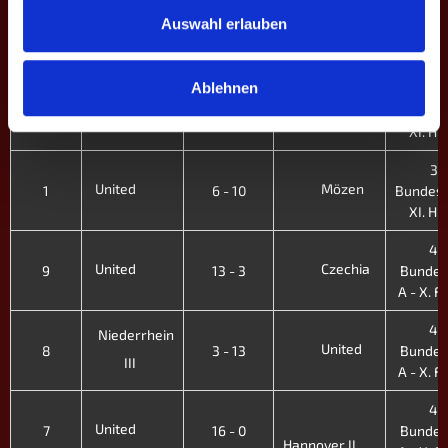
3.
Niederrhein
Auswahl erlauben
United
3
11 - 5
Bundesl
II
XI. H. 
Ablehnen
3.
Mannheim
United
2
9 - 7
Bundesl
XI. H. 
3.
United
Mözen
1
6 - 10
Bundesl
XI. H. 
4.
United
Czechia
9
13 - 3
Bundes
A - X. Fr
4.
Niederrhein
United
8
3 - 13
Bundes
III
A - X. Fr
4.
United
7
16 - 0
Bundes
Hannover II