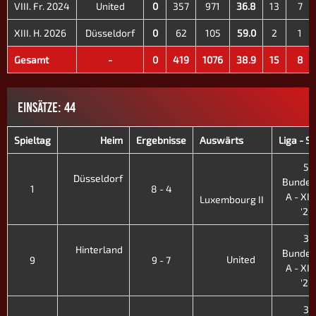
VIII. Fr. 2024
United
0
357
971
36.8
13
7
XIII. H. 2026
Düsseldorf
0
62
105
59.0
2
1
Gesamt
-
0
419
1076
38.9
15
8
EINSÄTZE: 44
Spieltag
Heim
Ergebnisse
Auswärts
Liga - S
5.
Düsseldorf
Bundes
1
8 - 4
A - XIII
Luxembourg II
'26
3.
Hinterland
Bundes
United
9
9 - 7
A - XII.
'26
3.