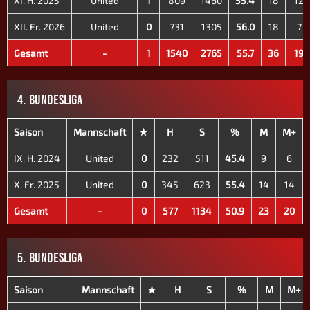
XI. H. 2025
United
1
809
1460
55.4
18
12
XII. Fr. 2026
United
0
731
1305
56.0
18
7
Gesamt
-
1
1540
2765
55.7
36
19
4. BUNDESLIGA
Saison
Mannschaft
★
H
S
%
M
M+
IX. H. 2024
United
0
232
511
45.4
9
6
X. Fr. 2025
United
0
345
623
55.4
14
14
Gesamt
-
0
577
1134
50.9
23
20
5. BUNDESLIGA
Saison
Mannschaft
★
H
S
%
M
M+