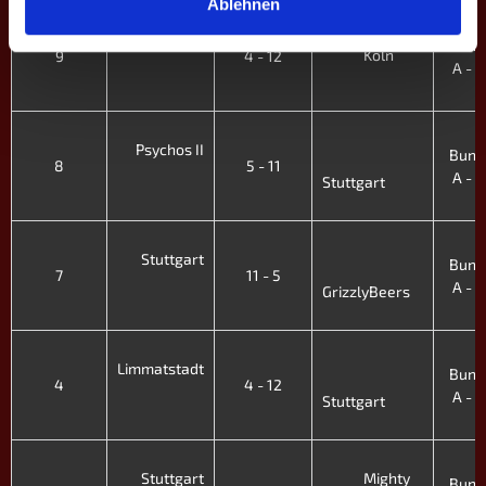
Ablehnen
Stuttgart
Bund
Köln
9
4 - 12
A - VI
'
Psychos II
Bund
8
5 - 11
A - VI
Stuttgart
'
Stuttgart
Bund
7
11 - 5
A - VI
GrizzlyBeers
'
Limmatstadt
Bund
4
4 - 12
A - VI
Stuttgart
'
Stuttgart
Mighty
Bund