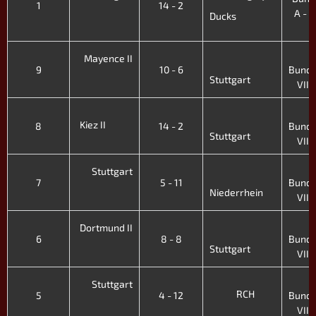
1
14 - 2
A - VI
Ducks
'
Mayence II
9
10 - 6
Bunde
Stuttgart
VII. 
Kiez II
8
14 - 2
Bunde
Stuttgart
VII. 
Stuttgart
7
5 - 11
Bunde
Niederrhein
VII. 
Dortmund II
6
8 - 8
Bunde
Stuttgart
VII. 
Stuttgart
RCH
5
4 - 12
Bunde
VII. 