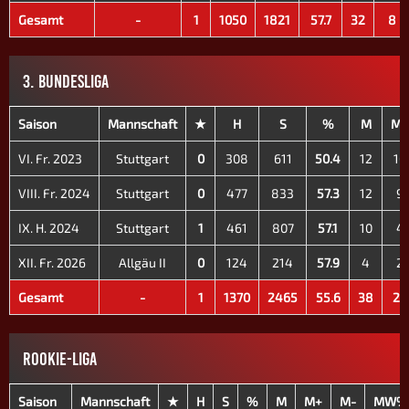
Gesamt
-
1
1050
1821
57.7
32
8
3. BUNDESLIGA
Saison
Mannschaft
★
H
S
%
M
M+
VI. Fr. 2023
Stuttgart
0
308
611
50.4
12
10
VIII. Fr. 2024
Stuttgart
0
477
833
57.3
12
9
IX. H. 2024
Stuttgart
1
461
807
57.1
10
4
XII. Fr. 2026
Allgäu II
0
124
214
57.9
4
2
Gesamt
-
1
1370
2465
55.6
38
25
ROOKIE-LIGA
Saison
Mannschaft
★
H
S
%
M
M+
M-
MW%