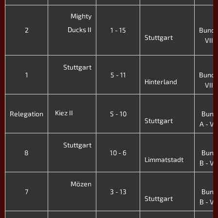
Mighty
Ducks II
2
1 - 15
Bunde
Stuttgart
VII. 
Stuttgart
1
5 - 11
Bunde
Hinterland
VII. 
Kiez II
Relegation
5 - 10
Bund
Stuttgart
A - VI.
Stuttgart
8
10 - 6
Bund
Limmatstadt
B - VI.
Mözen
7
3 - 13
Bund
Stuttgart
B - VI.