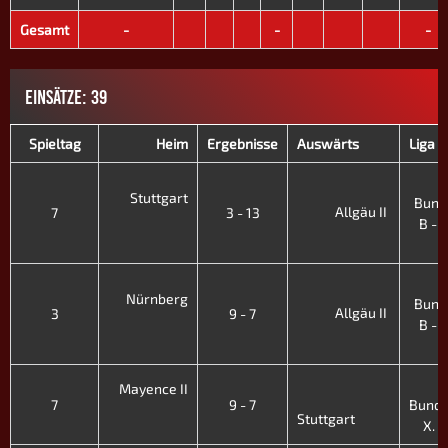
Gesamt
-
-
-
EINSÄTZE: 39
Spieltag
Heim
Ergebnisse
Auswärts
Liga -
Stuttgart
Bund
Allgäu II
7
3 - 13
B - X
'
Nürnberg
Bund
Allgäu II
3
9 - 7
B - X
'
Mayence II
7
9 - 7
Bunde
Stuttgart
X. F