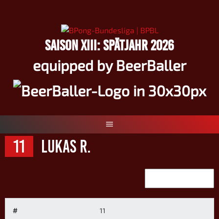
Springe
zum
Inhalt
SAISON XIII: SPÄTJAHR 2026
equipped by BeerBaller
11
Lukas R.
#
11