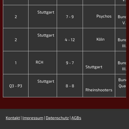
Stuttgart
Psychos
2
7 - 9
Bunde
V. H
Stuttgart
Köln
2
4 - 12
Bunde
III. 
RCH
1
9 - 7
Bunde
Stuttgart
III. 
Bunde
Stuttgart
Q3 - P3
8 - 8
Quali -
Rheinshooters
'
Kontakt
|
Impressum
|
Datenschutz
|
AGBs