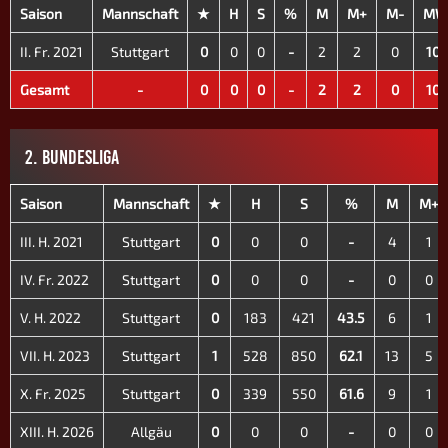
Saison
Mannschaft
★
H
S
%
M
M+
M-
M
II. Fr. 2021
Stuttgart
0
0
0
-
2
2
0
100
Gesamt
-
0
0
0
-
2
2
0
100
2. BUNDESLIGA
Saison
Mannschaft
★
H
S
%
M
M+
III. H. 2021
Stuttgart
0
0
0
-
4
1
IV. Fr. 2022
Stuttgart
0
0
0
-
0
0
V. H. 2022
Stuttgart
0
183
421
43.5
6
1
VII. H. 2023
Stuttgart
1
528
850
62.1
13
5
X. Fr. 2025
Stuttgart
0
339
550
61.6
9
1
XIII. H. 2026
Allgäu
0
0
0
-
0
0