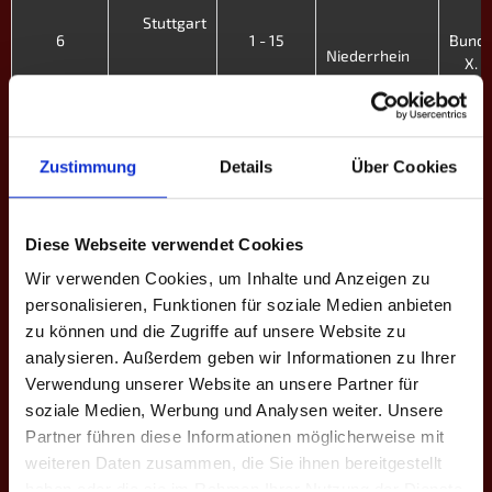
Stuttgart
6
1 - 15
Bunde
Niederrhein
X. F
Budapest
3
6 - 10
Bunde
Stuttgart
X. F
Zustimmung
Details
Über Cookies
Stuttgart
2
6 - 10
Bunde
Nordfriesland
X. F
Diese Webseite verwendet Cookies
Wir verwenden Cookies, um Inhalte und Anzeigen zu
Titans
1
15 - 1
Bunde
personalisieren, Funktionen für soziale Medien anbieten
Stuttgart
X. F
zu können und die Zugriffe auf unsere Website zu
analysieren. Außerdem geben wir Informationen zu Ihrer
Emmering
Verwendung unserer Website an unsere Partner für
9
4 - 12
Bund
Stuttgart
soziale Medien, Werbung und Analysen weiter. Unsere
B - IX
Partner führen diese Informationen möglicherweise mit
Stuttgart
weiteren Daten zusammen, die Sie ihnen bereitgestellt
WMAB
8
9 - 7
Bund
haben oder die sie im Rahmen Ihrer Nutzung der Dienste