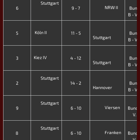
Stuttgart
NRW II
6
9 - 7
Bund
B - VI.
Köln II
5
11 - 5
Bund
Stuttgart
B - VI.
Kiez IV
3
4 - 12
Bund
Stuttgart
B - VI.
Stuttgart
2
14 - 2
Bund
Hannover
B - VI.
Stuttgart
Viersen
9
6 - 10
Bunde
V. H
Stuttgart
Franken
8
6 - 10
Bunde
V. H