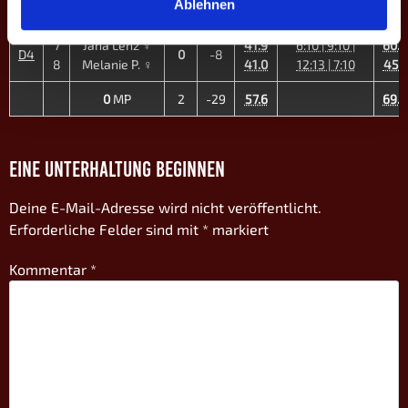
D3
0
-4
Ablehnen
5
Alexander W.
62.1
9:10 | 12:13
72.7
7
Jana Lenz ♀
41.9
6:10 | 9:10 |
60.0
D4
0
-8
8
Melanie P. ♀
41.0
12:13 | 7:10
45.7
0
MP
2
-29
57.6
69.0
EINE UNTERHALTUNG BEGINNEN
Deine E-Mail-Adresse wird nicht veröffentlicht.
Erforderliche Felder sind mit
*
markiert
Kommentar
*