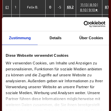
11:13 | 8:10 |
E1
1
Felix B.
0
-5
69.2
87.
8:10 | 9:10★
13:11 | 8:10★ |
E2
2
Ruben H.
1
-13
70.2
8:10 | 5:10★ |
83.
6:10
Zustimmung
Details
Über Cookies
8:10 | 11:13 |
E3
5
Lukas R.
0
-8
61.1
78.
6:10 | 8:10★
10:13 | 8:10 |
Diese Webseite verwendet Cookies
E4
6
Daniel M.
0
-7
62.3
82.
8:10★ | 7:10
Wir verwenden Cookies, um Inhalte und Anzeigen zu
10:9 | 15:16 |
personalisieren, Funktionen für soziale Medien anbieten
E5
7
Alexander W.
4
+3
62.6
16:15 | 16:15 |
57.
zu können und die Zugriffe auf unsere Website zu
10:8
analysieren. Außerdem geben wir Informationen zu Ihrer
Verwendung unserer Website an unsere Partner für
10:8 | 6:10 |
soziale Medien, Werbung und Analysen weiter. Unsere
E6
8
Tim Blessing
2
-11
46.0
6:10 | 10:9 |
57.
7:10 | 7:10
Partner führen diese Informationen möglicherweise mit
weiteren Daten zusammen, die Sie ihnen bereitgestellt
6:10 | 12:13 |
haben oder die sie im Rahmen Ihrer Nutzung der Dienste