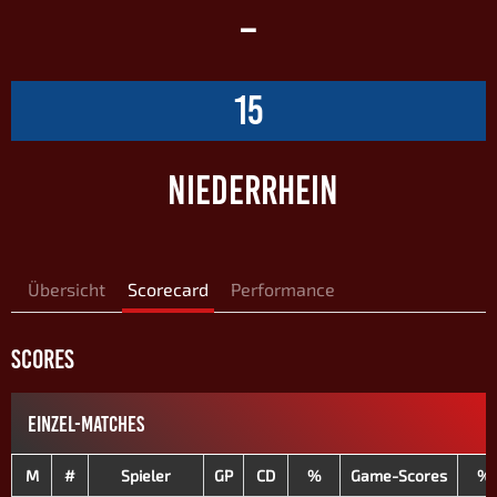
–
15
NIEDERRHEIN
Übersicht
Scorecard
Performance
SCORES
EINZEL-MATCHES
M
#
Spieler
GP
CD
%
Game-Scores
%