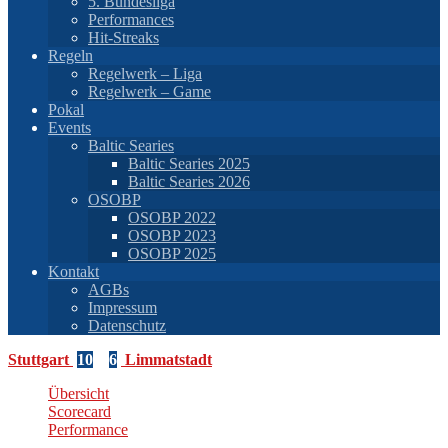
5. Bundesliga
Performances
Hit-Streaks
Regeln
Regelwerk – Liga
Regelwerk – Game
Pokal
Events
Baltic Searies
Baltic Searies 2025
Baltic Searies 2026
OSOBP
OSOBP 2022
OSOBP 2023
OSOBP 2025
Kontakt
AGBs
Impressum
Datenschutz
Stuttgart
10
–
6
Limmatstadt
Übersicht
Scorecard
Performance