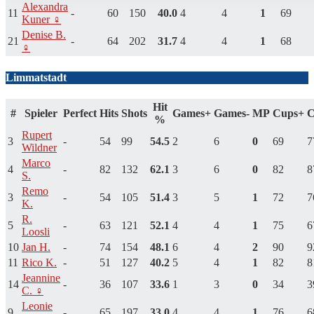
Alexandra
11
-
60
150
40.0
4
4
1
69
Kuner ♀
Denise B.
21
-
64
202
31.7
4
4
1
68
♀
Limmatstadt
Hit
#
Spieler
Perfect
Hits
Shots
Games+
Games-
MP
Cups+
C
%
Rupert
3
-
54
99
54.5
2
6
0
69
7
Wildner
Marco
4
-
82
132
62.1
3
6
0
82
8
S.
Remo
3
-
54
105
51.4
3
5
1
72
7
K.
R.
5
-
63
121
52.1
4
4
1
75
6
Loosli
10
Jan H.
-
74
154
48.1
6
4
2
90
9
11
Rico K.
-
51
127
40.2
5
4
1
82
8
Jeannine
14
-
36
107
33.6
1
3
0
34
3
C. ♀
Leonie
9
-
65
197
33.0
4
4
1
76
6