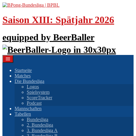
Springe
zum
Inhalt
Saison XIII: Spätjahr 2026
equipped by BeerBaller
Startseite
Matches
Die Bundesliga
Logos
Spielsystem
ScoreTracker
Podcast
Mannschaften
Tabellen
Bundesliga
2. Bundesliga
3. Bundesliga A
3. Bundesliga B