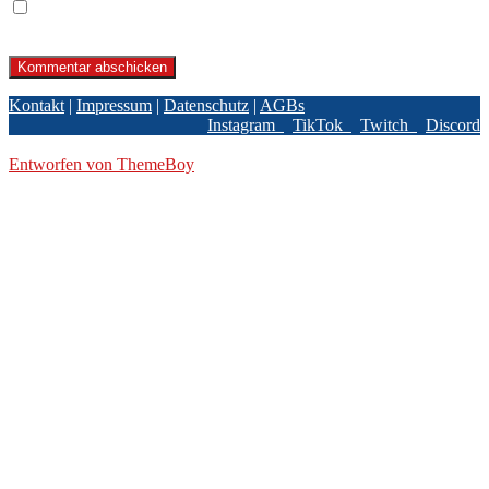
Name, E-Mail-Adresse und Website in diesem Browser für
meinen nächsten Kommentar speichern.
Kontakt
|
Impressum
|
Datenschutz
|
AGBs
Instagram
TikTok
Twitch
Discord
© 2026 BPBL GmbH
Entworfen von ThemeBoy