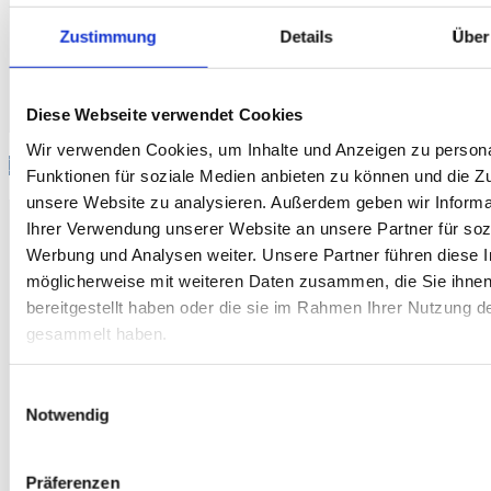
13:12
10:9 |
Zustimmung
Details
Über
22:20 |
E8
12
Denise B. ♀
3
±0
31.6
30.6
±0
1
Leonie
8:10 |
10:9
Diese Webseite verwendet Cookies
6
MP
21
+19
47.2
43.8
-19
11
2
MP
Wir verwenden Cookies, um Inhalte und Anzeigen zu persona
Doppel-Matches
Funktionen für soziale Medien anbieten zu können und die Zug
unsere Website zu analysieren. Außerdem geben wir Informa
Game-
M
#
Spieler
GP
CD
%
%
CD
GP
Spi
Ihrer Verwendung unserer Website an unsere Partner für soz
Scores
Werbung und Analysen weiter. Unsere Partner führen diese 
9:10 |
1
Ruben H.
53.3
10:9 |
47.4
Rupert 
möglicherweise mit weiteren Daten zusammen, die Sie ihne
D1
3
+6
-6
1
3
Marcel S.
63.9
10:8 |
51.7
Selina 
bereitgestellt haben oder die sie im Rahmen Ihrer Nutzung d
10:6
gesammelt haben.
13:10 |
9:10 |
2
Jonas Fischer
51.9
63.3
Marco 
D2
3
+1
10:8 |
-1
2
4
Jonas Faas
51.2
34.9
Rico K.
Einwilligungsauswahl
8:10 |
Notwendig
10:8
10:8 |
8:10 |
5
Alexander W.
63.5
57.1
Remo K
D3
2
-2
13:10 |
+2
3
Präferenzen