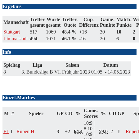
Ergebnis
Treffer
Würfe
Treffer-
Cup-
Game-
Match-
We
Mannschaft
gesamt
gesamt
Quote
Differenz
Punkte
Punkte
P
Stuttgart
517
1069
48.4 %
+16
30
10
2
Limmatstadt
494
1071
46.1 %
-16
20
6
0
Info
Spieltag
Liga
Saison
Datum
8
3. Bundesliga B
VI. Frühjahr 2023
01.05. - 14.05.2023
Scores
Einzel-Matches
Game-
M
#
Spieler
GP
CD
%
%
CD
GP
Sp
Scores
10:9 |
8:10 |
E1
1
Ruben H.
3
+2
64.4
59.0
-2
1
Rupert
10:9 |