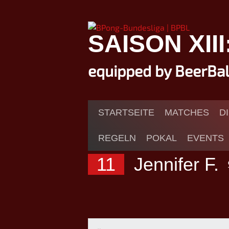
Springe
zum
Inhalt
SAISON XII
equipped by BeerBa
STARTSEITE
MATCHES
D
REGELN
POKAL
EVENTS
11
Jennifer F.