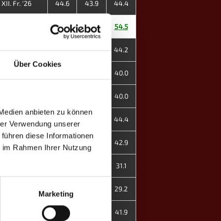
XII. Fr. '26
44.6
43.9
44.4
XII. Fr. '26
-
54.5
54.5
XII. Fr. '26
41.0
53.6
44.2
Über Cookies
XII. Fr. '26
40.0
-
40.0
XII. Fr. '26
-
40.0
40.0
 Medien anbieten zu können
XII. Fr. '26
44.4
44.4
44.4
hrer Verwendung unserer
 führen diese Informationen
XII. Fr. '26
43.3
42.0
42.9
ie im Rahmen Ihrer Nutzung
 XI. H. '25
31.1
-
31.1
 XI. H. '25
30.4
26.8
29.2
Marketing
 XI. H. '25
43.3
38.5
41.9