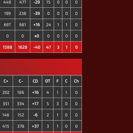
448
477
-29
15
0
0
0
199
238
-39
0
0
0
0
697
681
+16
24
1
1
0
0
0
±0
0
0
0
0
1588
1628
-40
47
3
1
0
C+
C-
CD
OT
F
C
Ch
202
186
+16
4
1
1
0
351
334
+17
5
3
0
0
146
152
-6
2
1
0
0
415
378
+37
3
1
0
0