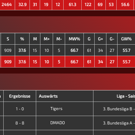
2464
32.9
31
19
12
61.3
122
69
53
56.6
S
%
M
M+
M-
MW%
G
G+
G-
GW%
909
37.6
15
10
5
66.7
61
34
27
55.7
909
37.6
15
10
5
66.7
61
34
27
55.7
m
Ergebnisse
Auswärts
Liga - Sa
Tigers
1 - 0
3. Bundesliga B - 
DMADO
8 - 8
3. Bundesliga A - 