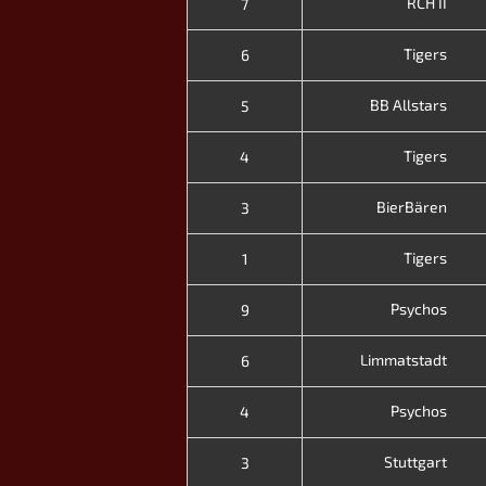
RCH II
7
Tigers
6
BB Allstars
5
Tigers
4
BierBären
3
Tigers
1
Psychos
9
Limmatstadt
6
Psychos
4
Stuttgart
3