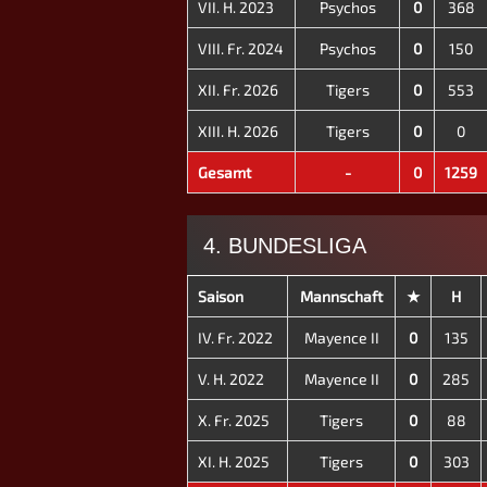
VII. H. 2023
Psychos
0
368
VIII. Fr. 2024
Psychos
0
150
XII. Fr. 2026
Tigers
0
553
XIII. H. 2026
Tigers
0
0
Gesamt
-
0
1259
4. BUNDESLIGA
Saison
Mannschaft
★
H
IV. Fr. 2022
Mayence II
0
135
V. H. 2022
Mayence II
0
285
X. Fr. 2025
Tigers
0
88
XI. H. 2025
Tigers
0
303