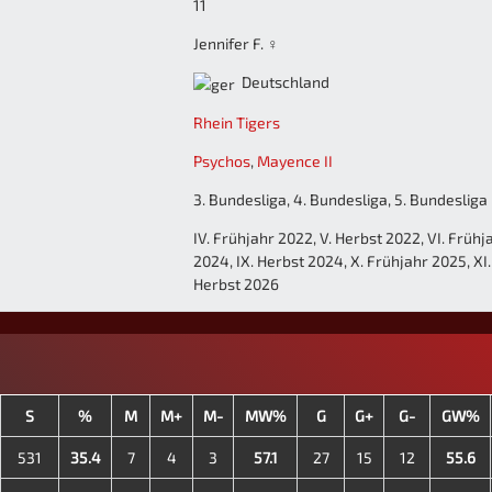
11
Jennifer F. ♀
Deutschland
Rhein Tigers
Psychos
,
Mayence II
3. Bundesliga, 4. Bundesliga, 5. Bundesliga
IV. Frühjahr 2022, V. Herbst 2022, VI. Frühja
2024, IX. Herbst 2024, X. Frühjahr 2025, XI. 
Herbst 2026
S
%
M
M+
M-
MW%
G
G+
G-
GW%
531
35.4
7
4
3
57.1
27
15
12
55.6