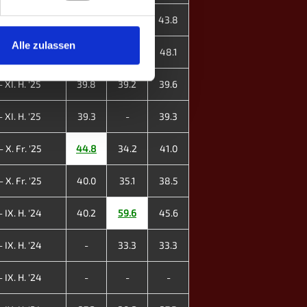
 XI. H. '25
39.0
54.3
43.8
Alle zulassen
 XI. H. '25
-
48.1
48.1
 XI. H. '25
39.8
39.2
39.6
 XI. H. '25
39.3
-
39.3
 X. Fr. '25
44.8
34.2
41.0
 X. Fr. '25
40.0
35.1
38.5
 IX. H. '24
40.2
59.6
45.6
 IX. H. '24
-
33.3
33.3
 IX. H. '24
-
-
-