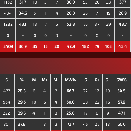
1162
31.7
10
3
7
30.0
53
20
33
37.7
434
34.6
5
1
4
20.0
26
7
19
26.9
1282
43.1
13
7
6
53.8
76
37
39
48.7
0
-
0
0
0
-
0
0
0
-
3409
36.9
35
15
20
42.9
182
79
103
43.4
S
%
M
M+
M-
MW%
G
G+
G-
GW%
477
28.3
6
4
2
66.7
22
12
10
54.5
964
29.6
10
6
4
60.0
38
22
16
57.9
222
39.6
4
1
3
25.0
17
8
9
47.1
801
37.8
11
8
3
72.7
45
27
18
60.0