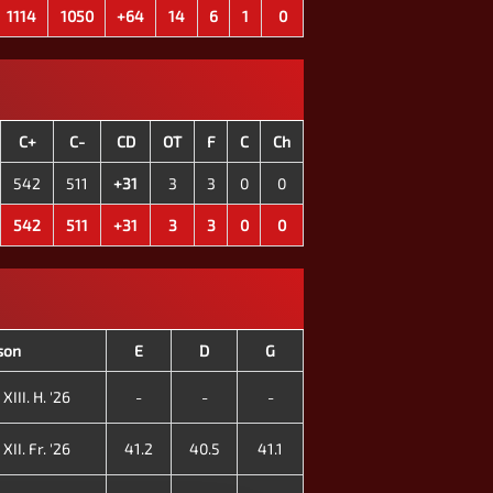
1114
1050
+64
14
6
1
0
C+
C-
CD
OT
F
C
Ch
542
511
+31
3
3
0
0
542
511
+31
3
3
0
0
ison
E
D
G
XIII. H. '26
-
-
-
XII. Fr. '26
41.2
40.5
41.1