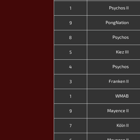
Psychos II
1
PongNation
9
Psychos
8
Kiez III
5
Psychos
4
Franken II
3
WMAB
1
Mayence II
9
Köln II
7
Mayence II