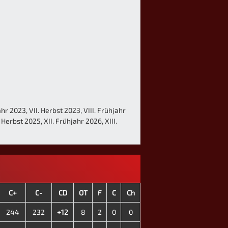
hr 2023, VII. Herbst 2023, VIII. Frühjahr
Herbst 2025, XII. Frühjahr 2026, XIII.
C+
C-
CD
OT
F
C
Ch
244
232
+12
8
2
0
0