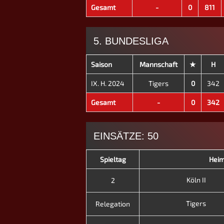
Gesamt
-
0
811
5. BUNDESLIGA
Saison
Mannschaft
★
H
IX. H. 2024
Tigers
0
342
Gesamt
-
0
342
EINSÄTZE: 50
Spieltag
Hei
Köln II
2
Tigers
Relegation