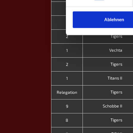
Tigers
4
Ablehnen
Oberberg
3
Tigers
2
Vechta
1
Tigers
2
Titans II
1
Tigers
Relegation
Schobbe II
9
Tigers
8