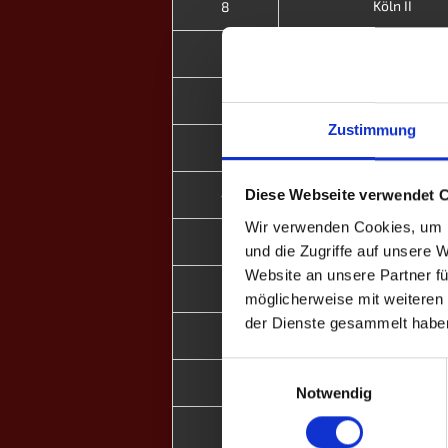
Köln II
8
Tigers
7
Rheinshooters
6
Zustimmung
Tigers
5
Tigers
4
Diese Webseite verwendet 
Wir verwenden Cookies, um I
Tigers
2
und die Zugriffe auf unsere 
Website an unsere Partner fü
Solingen
1
möglicherweise mit weiteren
der Dienste gesammelt habe
Tigers
9
Einwilligungsauswahl
GrizzlyBeers II
8
Notwendig
Tigers
7