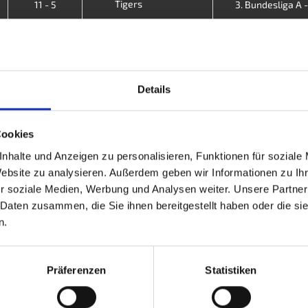
Tigers
11 - 5
3. Bundesliga A - 
RCH II
1 - 15
3. Bundesliga A - 
Tigers
7 - 9
3. Bundesliga A - 
Details
Niederrhein II
3 - 13
3. Bundesliga A - 
Viersen
4 - 12
3. Bundesliga A - 
Cookies
nhalte und Anzeigen zu personalisieren, Funktionen für soziale
United
6 - 10
3. Bundesliga A - 
Website zu analysieren. Außerdem geben wir Informationen zu I
r soziale Medien, Werbung und Analysen weiter. Unsere Partner
Tigers
12 - 4
3. Bundesliga A - 
 Daten zusammen, die Sie ihnen bereitgestellt haben oder die s
n.
DMADO II
9 - 7
4. Bundesliga C -
Tigers
6 - 10
4. Bundesliga C -
Präferenzen
Statistiken
Flensburg
8 - 8
4. Bundesliga C -