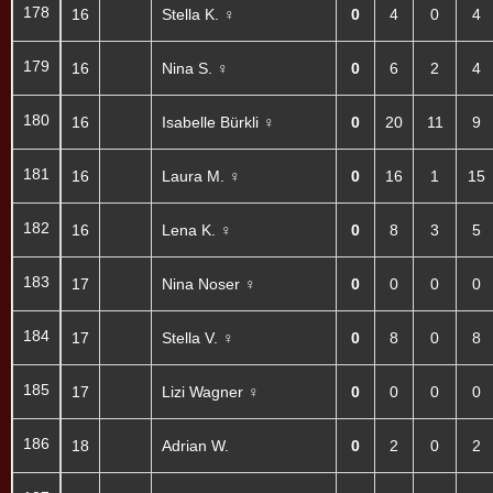
178
16
Stella K. ♀
0
4
0
4
179
16
Nina S. ♀
0
6
2
4
180
16
Isabelle Bürkli ♀
0
20
11
9
181
16
Laura M. ♀
0
16
1
15
182
16
Lena K. ♀
0
8
3
5
183
17
Nina Noser ♀
0
0
0
0
184
17
Stella V. ♀
0
8
0
8
185
17
Lizi Wagner ♀
0
0
0
0
186
18
Adrian W.
0
2
0
2