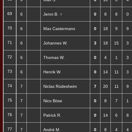
69
6
Jenni B. ♀
0
8
8
0
70
6
Max Castermans
0
18
9
9
71
6
Johannes W.
3
18
15
3
72
6
Thomas W.
0
4
1
3
73
6
Henrik W.
0
14
11
3
74
7
Niclas Rüdesheim
7
20
11
9
75
7
Nico Böse
0
8
7
1
76
7
Patrick R.
0
14
6
8
77
7
André M.
0
8
4
4