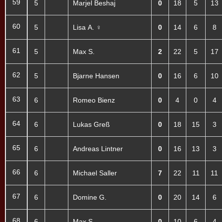
59
5
Marjel Beshaj
0
18
5
13
60
5
Lisa A. ♀
0
14
6
8
61
5
Max S.
2
22
5
17
62
5
Bjarne Hansen
0
16
6
10
63
6
Romeo Bienz
0
4
0
4
64
6
Lukas Greß
0
18
15
3
65
6
Andreas Lintner
0
16
13
3
66
6
Michael Saller
7
22
11
11
67
6
Domine G.
0
20
14
6
68
6
Max S.
0
10
6
4