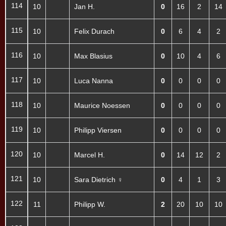
114
10
Jan H.
0
16
2
14
115
10
Felix Durach
0
6
4
2
116
10
Max Blasius
0
10
4
6
117
10
Luca Nanna
0
0
0
0
118
10
Maurice Noessen
0
0
0
0
119
10
Philipp Viersen
0
0
0
0
120
10
Marcel H.
0
14
12
2
121
10
Sara Dietrich ♀
0
4
1
3
122
11
Philipp W.
2
20
10
10