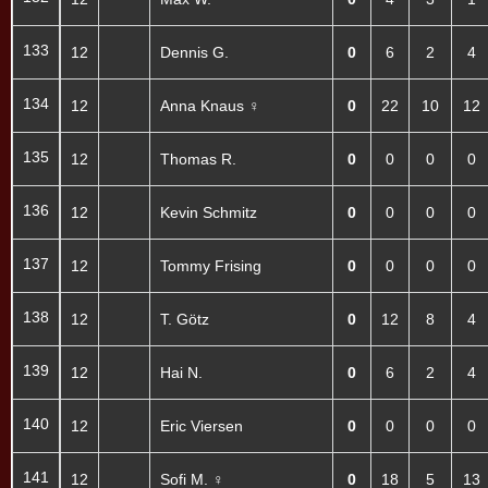
133
12
Dennis G.
0
6
2
4
134
12
Anna Knaus ♀
0
22
10
12
135
12
Thomas R.
0
0
0
0
136
12
Kevin Schmitz
0
0
0
0
137
12
Tommy Frising
0
0
0
0
138
12
T. Götz
0
12
8
4
139
12
Hai N.
0
6
2
4
140
12
Eric Viersen
0
0
0
0
141
12
Sofi M. ♀
0
18
5
13