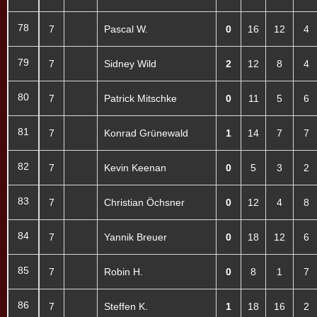
78
7
Pascal W.
0
16
12
4
79
7
Sidney Wild
2
12
8
4
80
7
Patrick Mitschke
0
11
5
6
81
7
Konrad Grünewald
1
14
7
7
82
7
Kevin Keenan
0
5
3
2
83
7
Christian Öchsner
0
12
4
8
84
7
Yannik Breuer
0
18
12
6
85
7
Robin H.
0
8
1
7
86
7
Steffen K.
1
18
16
2