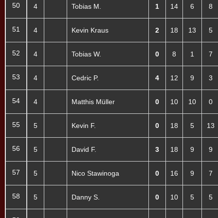
50
4
Tobias M.
1
14
6
8
51
4
Kevin Kraus
2
18
13
5
52
4
Tobias W.
0
8
1
7
53
4
Cedric P.
4
12
9
3
54
4
Matthis Müller
0
10
10
0
55
5
Kevin F.
0
18
5
13
56
5
David F.
3
18
9
9
57
5
Nico Stawinoga
0
16
9
7
58
5
Danny S.
0
10
5
5