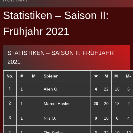
Statistiken – Saison II:
Frühjahr 2021
STATISTIKEN – SAISON II: FRÜHJAHR
2021
No.
#
M
Spieler
★
M
M+
M-
1
1
Allen G.
4
22
16
6
2
1
Marcel Hasler
20
20
18
2
3
1
Nils O.
0
10
6
4
4
1
Tim Krebs
3
22
10
12