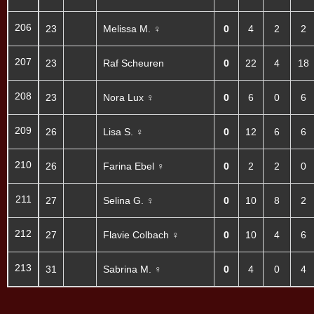
206
23
Melissa M. ♀
0
4
2
2
207
23
Raf Scheuren
0
22
4
18
208
23
Nora Lux ♀
0
6
0
6
209
26
Lisa S. ♀
0
12
6
6
210
26
Farina Ebel ♀
0
2
2
0
211
27
Selina G. ♀
0
10
8
2
212
27
Flavie Colbach ♀
0
10
4
6
213
31
Sabrina M. ♀
0
4
0
4