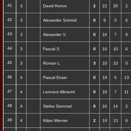
41
3
David Homm
2
22
20
2
42
3
Alexander Schmid
0
6
0
6
43
3
Alexander V.
0
16
7
9
44
3
Pascal S.
0
16
10
6
45
3
Roman L.
3
10
10
0
46
4
Pascal Enser
0
18
5
13
47
4
Lennard Albrecht
0
18
7
11
48
4
Stefan Demmel
0
16
14
2
49
4
Kilian Werner
2
19
13
6