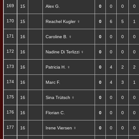
169
15
Alex G.
0
0
0
0
170
15
Reachel Kugler ♀
0
6
5
1
171
16
Caroline B. ♀
0
0
0
0
172
16
Nadine Di Terlizzi ♀
0
0
0
0
173
16
Patricia H. ♀
0
4
2
2
174
16
Marc F.
0
4
3
1
175
16
Sina Trütsch ♀
0
0
0
0
176
16
Florian C.
0
0
0
0
177
16
Irene Viersen ♀
0
0
0
0