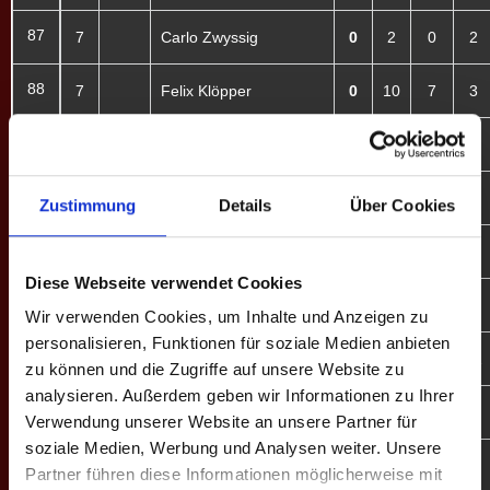
87
7
Carlo Zwyssig
0
2
0
2
88
7
Felix Klöpper
0
10
7
3
89
8
Jan-Niklas M.
3
12
9
3
90
8
Michael S.
3
20
18
2
Zustimmung
Details
Über Cookies
91
8
Maximilian Huber
0
0
0
0
Diese Webseite verwendet Cookies
92
8
Sebastian Vogel
0
16
12
4
Wir verwenden Cookies, um Inhalte und Anzeigen zu
personalisieren, Funktionen für soziale Medien anbieten
93
8
Jolien Schupp ♀
0
22
10
12
zu können und die Zugriffe auf unsere Website zu
analysieren. Außerdem geben wir Informationen zu Ihrer
94
8
Joshi G.
0
16
11
5
Verwendung unserer Website an unsere Partner für
soziale Medien, Werbung und Analysen weiter. Unsere
95
8
Jerry Zwank
0
20
15
5
Partner führen diese Informationen möglicherweise mit