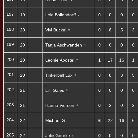
197
19
Lola Bollendorff ♀
0
0
0
0
198
20
Vivi Buckel ♀
0
8
5
3
199
20
Tanja Aschwanden ♀
0
0
0
0
200
20
Leonie Apostel ♀
1
17
16
1
201
20
Tinkerbell Lux ♀
0
8
3
5
202
21
Lilli Gales ♀
0
0
0
0
203
21
Hanna Viersen ♀
0
2
0
2
204
22
Michael G.
6
22
16
6
205
22
Julie Gereke ♀
0
0
0
0