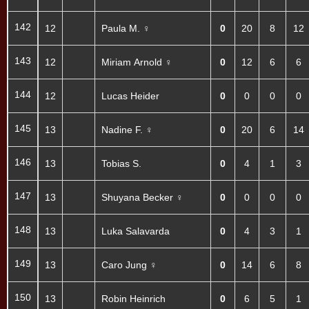
142
12
Paula M. ♀
0
20
8
12
143
12
Miriam Arnold ♀
0
12
6
6
144
12
Lucas Heider
0
0
0
0
145
13
Nadine F. ♀
0
20
6
14
146
13
Tobias S.
0
4
1
3
147
13
Shuyana Becker ♀
0
0
0
0
148
13
Luka Salavarda
0
4
3
1
149
13
Caro Jung ♀
0
14
6
8
150
13
Robin Heinrich
0
6
5
1