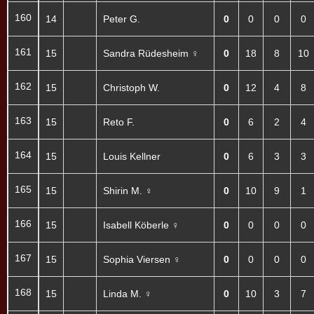
160
14
Peter G.
0
0
0
0
161
15
Sandra Rüdesheim ♀
0
18
8
10
162
15
Christoph W.
0
12
4
8
163
15
Reto F.
0
6
2
4
164
15
Louis Kellner
0
6
3
3
165
15
Shirin M. ♀
0
10
9
1
166
15
Isabell Köberle ♀
0
0
0
0
167
15
Sophia Viersen ♀
0
0
0
0
168
15
Linda M. ♀
0
10
3
7