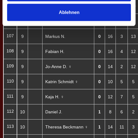
105
9
Laura Schröder ♀
0
18
8
10
Ablehnen
106
9
Felina G. ♀
0
14
7
7
107
9
Markus N.
0
16
3
13
108
9
Fabian H.
0
16
4
12
109
9
Jo-Anne D. ♀
0
14
2
12
110
9
Katrin Schmidt ♀
0
10
5
5
111
9
Kaja H. ♀
0
12
7
5
112
10
Daniel J.
1
8
6
2
113
10
Theresa Beckmann ♀
1
14
11
3