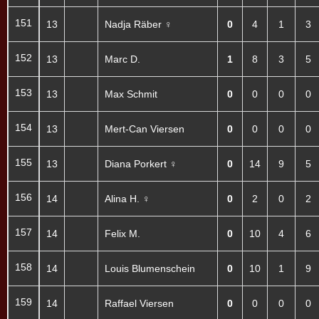
151
13
Nadja Räber ♀
0
4
1
3
152
13
Marc D.
1
8
3
5
153
13
Max Schmit
0
0
0
0
154
13
Mert-Can Viersen
0
0
0
0
155
13
Diana Porkert ♀
0
14
9
5
156
14
Alina H. ♀
0
2
0
2
157
14
Felix M.
0
10
4
6
158
14
Louis Blumenschein
0
10
1
9
159
14
Raffael Viersen
0
0
0
0