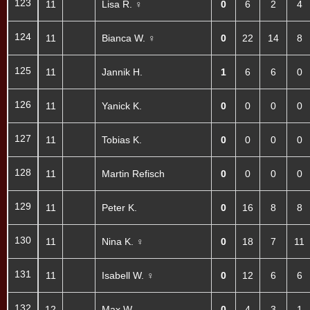
123
11
Lisa R. ♀
0
6
2
4
124
11
Bianca W. ♀
0
22
14
8
125
11
Jannik H.
1
6
6
0
126
11
Yanick K.
0
0
0
0
127
11
Tobias K.
0
0
0
0
128
11
Martin Refisch
0
0
0
0
129
11
Peter K.
0
16
8
8
130
11
Nina K. ♀
0
18
7
11
131
11
Isabell W. ♀
0
12
6
6
132
12
Max W.
0
4
3
1