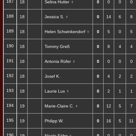
187
18
Selina Hutter ♀
0
0
0
0
188
18
Jessica S. ♀
0
14
6
8
189
18
Helen Schwinkendorf ♀
0
5
0
5
190
18
Tommy Greß
0
8
4
4
191
18
Antonia Rüfer ♀
0
0
0
0
192
18
Josef K.
0
4
2
2
193
18
Laurie Lux ♀
0
2
1
1
194
19
Marie-Claire C. ♀
0
12
5
7
195
19
Philipp W.
0
16
5
11
196
19
Nicole Föhn ♀
0
0
0
0