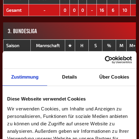
Gesamt
-
0
0
0
-
16
6
10
3
3. BUNDESLIGA
Saison
Mannschaft
★
H
S
%
M
M+
III. H. 2021
Innerschwiiz II
0
0
0
-
6
4
IV. Fr. 2022
Innerschwiiz II
0
208
549
37.9
12
1
Zustimmung
Details
Über Cookies
Gesamt
-
0
208
549
37.9
18
5
Diese Webseite verwendet Cookies
EINSÄTZE: 17
Wir verwenden Cookies, um Inhalte und Anzeigen zu
personalisieren, Funktionen für soziale Medien anbieten
Spieltag
Heim
Ergebnisse
Auswärts
Liga - Sai
zu können und die Zugriffe auf unsere Website zu
3.
Innerschwiiz
analysieren. Außerdem geben wir Informationen zu Ihrer
9
2 - 14
Bundesli
II
Verwendung unserer Website an unsere Partner für
Aargau