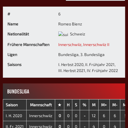
#
6
Name
Romeo Bienz
Nationalität
Schweiz
Frühere Mannschaften
Innerschwiiz
,
Innerschwiiz II
Ligen
Bundesliga, 3. Bundesliga
Saisons
I. Herbst 2020, II. Frühjahr 2021,
III. Herbst 2021, IV. Frühjahr 2022
BUNDESLIGA
Saison
Mannschaft
★
H
S
%
M
M+
M-
M
I. H. 2020
Innerschwiiz
0
0
0
-
12
6
6
5
II. Fr. 2021
Innerschwiiz
0
0
0
-
4
0
4
0