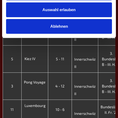
NRW II
1
13 - 3
Bundesli
Innerschwiiz
Auswahl erlauben
B - IV. Fr. 
II
3.
Ablehnen
Oachkatzln
7
4 - 12
Bundesli
Innerschwiiz
B - III. H. 
II
3.
Kiez IV
5
5 - 11
Bundesli
Innerschwiiz
B - III. H. 
II
3.
Pong Voyage
3
4 - 12
Bundesli
Innerschwiiz
B - III. H. 
II
Luxembourg
Bundeslig
11
10 - 6
II. Fr. '21
Innerschwiiz