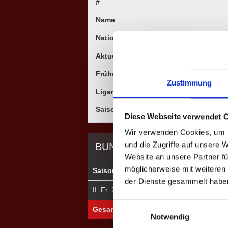
#
Name
Nationalität
Aktuelle Mannschaft
Frühere Mannschaften
Zustimmung
Ligen
Saisons
Diese Webseite verwendet 
Wir verwenden Cookies, um I
und die Zugriffe auf unsere 
BUNDESLIGA
Website an unsere Partner fü
möglicherweise mit weiteren
Saison
Mannschaft
★
der Dienste gesammelt habe
II. Fr. 2021
Luxembourg
0
Einwilligungsauswahl
Gesamt
-
0
Notwendig