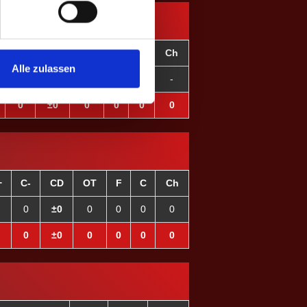
C-
CD
OT
F
C
Ch
Alle zulassen
0
±0
-
-
-
-
0
±0
0
0
0
0
+
C-
CD
OT
F
C
Ch
0
±0
0
0
0
0
0
±0
0
0
0
0