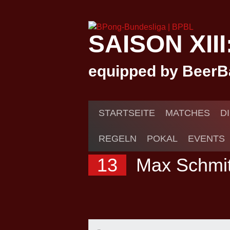
Springe
zum
Inhalt
SAISON XII
equipped by BeerB
STARTSEITE
MATCHES
D
REGELN
POKAL
EVENTS
13
Max Schmi