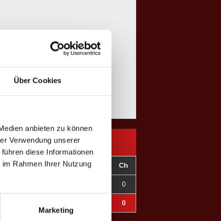
Über Cookies
undesliga
Herbst 2024
 Medien anbieten zu können
hrer Verwendung unserer
 führen diese Informationen
ie im Rahmen Ihrer Nutzung
C-
CD
OT
F
C
Ch
0
±0
0
0
0
0
0
±0
0
0
0
0
Marketing