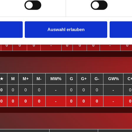
ION
M
M+
M-
MW%
G
G+
G-
GW%
C+
Auswahl erlauben
0
0
0
-
0
0
0
-
0
0
0
0
-
0
0
0
-
0
★
M
M+
M-
MW%
G
G+
G-
GW%
C
0
0
0
0
-
0
0
0
-
0
0
0
0
0
-
0
0
0
-
0