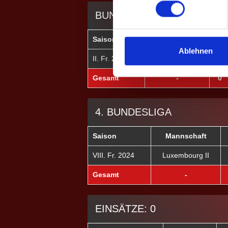
BUNDESLIGA-QUALIFIKAT
Saison
Mannschaft
★
Ablehnen
II. Fr. 2021
Luxembourg
0
Gesamt
-
0
4. BUNDESLIGA
Saison
Mannschaft
VIII. Fr. 2024
Luxembourg II
Gesamt
-
EINSÄTZE: 0