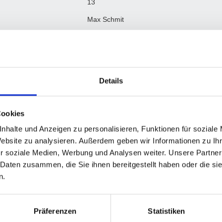
13
Max Schmit
Luxemburg
1. BPC Luxembourg II
Luxembourg
Details
Bundesliga, Bundesliga-Qualifikation, 4. B
II. Frühjahr 2021, VIII. Frühjahr 2024, IX. 
Cookies
nhalte und Anzeigen zu personalisieren, Funktionen für soziale
Website zu analysieren. Außerdem geben wir Informationen zu I
r soziale Medien, Werbung und Analysen weiter. Unsere Partner
 Daten zusammen, die Sie ihnen bereitgestellt haben oder die s
M
M+
M-
MW%
G
G+
G-
GW%
C+
n.
0
0
0
-
0
0
0
-
0
0
0
0
-
0
0
0
-
0
Präferenzen
Statistiken