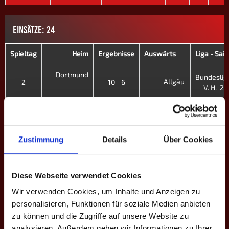
EINSÄTZE: 24
Spieltag
Heim
Ergebnisse
Auswärts
Liga - Sai
Dortmund
Bundeslig
Allgäu
2
10 - 6
V. H. '22
Dortmund
Bundeslig
9
12 - 4
IV. Fr. '2
Innerschwiiz
Zustimmung
Details
Über Cookies
Innerschwiiz
Bundeslig
Köln
6
5 - 11
IV. Fr. '2
Diese Webseite verwendet Cookies
Mighty
Wir verwenden Cookies, um Inhalte und Anzeigen zu
Bundeslig
3
6 - 10
IV. Fr. '2
Ducks
personalisieren, Funktionen für soziale Medien anbieten
Innerschwiiz
zu können und die Zugriffe auf unsere Website zu
Innerschwiiz
analysieren. Außerdem geben wir Informationen zu Ihrer