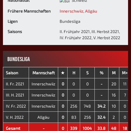
Nationalität
Schweiz
Frühere Mannschaften
Innerschwiiz
,
Allgäu
Ligen
Bundesliga
Saisons
II. Frühjahr 2021, III. Herbst 2021,
IV. Frühjahr 2022, V. Herbst 2022
BUNDESLIGA
Saison
Mannschaft
★
H
S
%
M
M+
II. Fr. 2021
Innerschwiiz
0
0
0
-
20
11
III. H. 2021
Innerschwiiz
0
0
0
-
16
7
IV. Fr. 2022
Innerschwiiz
0
256
748
34.2
10
0
V. H. 2022
Allgäu
0
83
256
32.4
2
0
Gesamt
-
0
339
1004
33.8
48
18