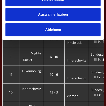
Bundeslig
Allgäu
4
6 - 10
III. H. '21
Auswahl erlauben
Mayence
Bundeslig
3
8 - 8
III. H. '21
Innerschwiiz
Ablehnen
Innerschwiiz
Bundeslig
2
14 - 2
III. H. '21
Innsbruck
Mighty
Bundeslig
1
6 - 10
III. H. '21
Ducks
Innerschwiiz
Luxembourg
Bundeslig
11
10 - 6
II. Fr. '21
Innerschwiiz
Innerschwiiz
Bundeslig
10
13 - 3
II. Fr. '21
Viersen