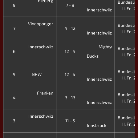
Rieberg
Bundeslig
9
7 - 9
II. Fr. '21
Innerschwiiz
Vindoponger
Bundeslig
7
4 - 12
II. Fr. '21
Innerschwiiz
Innerschwiiz
Mighty
Bundeslig
6
12 - 4
II. Fr. '21
Ducks
Bundeslig
NRW
5
12 - 4
II. Fr. '21
Innerschwiiz
Franken
Bundeslig
4
3 - 13
II. Fr. '21
Innerschwiiz
Innerschwiiz
Bundeslig
3
11 - 5
II. Fr. '21
Innsbruck