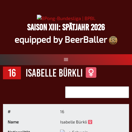
Springe
zum
Inhalt
SAISON XIII: SPÄTJAHR 2026
equipped by BeerBaller
16
Isabelle Bürkli
#
16
Name
Isabelle Bürkli