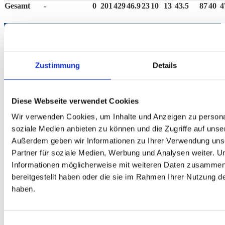
Gesamt
-
0
201
429
46.9
23
10
13
43.5
87
40
4
Einsätze: 13
Spieltag
Heim
Ergebnisse
Auswärts
Liga - Saison
E
Innerschwiiz
3. Bundesliga
Zustimmung
Details
7
4 - 12
42.4
-
B - IV. Fr. '22
II
Franken II
Diese Webseite verwendet Cookies
GrizzlyBeers
3. Bundesliga
6
14 - 2
44.7
50
Innerschwiiz
B - IV. Fr. '22
Wir verwenden Cookies, um Inhalte und Anzeigen zu personal
II
soziale Medien anbieten zu können und die Zugriffe auf unse
Außerdem geben wir Informationen zu Ihrer Verwendung uns
Partner für soziale Medien, Werbung und Analysen weiter. U
Vindoponger
3. Bundesliga
4
12 - 4
-
-
Innerschwiiz
Informationen möglicherweise mit weiteren Daten zusammen,
B - IV. Fr. '22
bereitgestellt haben oder die sie im Rahmen Ihrer Nutzung 
II
haben.
Oachkatzln
3. Bundesliga
3
5 - 11
52.6
-
Innerschwiiz
B - IV. Fr. '22
Einwilligungsauswahl