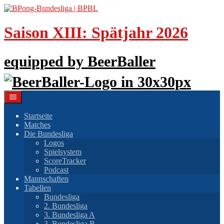
Springe
zum
Inhalt
Saison XIII: Spätjahr 2026
equipped by BeerBaller
Startseite
Matches
Die Bundesliga
Logos
Spielsystem
ScoreTracker
Podcast
Mannschaften
Tabellen
Bundesliga
2. Bundesliga
3. Bundesliga A
3. Bundesliga B