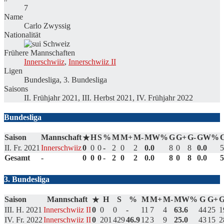
7
Name
Carlo Zwyssig
Nationalität
Schweiz
Frühere Mannschaften
Innerschwiiz
,
Innerschwiiz II
Ligen
Bundesliga, 3. Bundesliga
Saisons
II. Frühjahr 2021, III. Herbst 2021, IV. Frühjahr 2022
Bundesliga
Saison
Mannschaft
H
S
%
M
M+
M-
MW%
G
G+
G-
GW%
★
II. Fr. 2021
Innerschwiiz
0
0
0
-
2
0
2
0.0
8
0
8
0.0
5
Gesamt
-
0
0
0
-
2
0
2
0.0
8
0
8
0.0
5
3. Bundesliga
Saison
Mannschaft
H
S
%
M
M+
M-
MW%
G
G+
G
★
III. H. 2021
Innerschwiiz II
0
0
0
-
11
7
4
63.6
44
25
1
IV. Fr. 2022
Innerschwiiz II
0
201
429
46.9
12
3
9
25.0
43
15
2