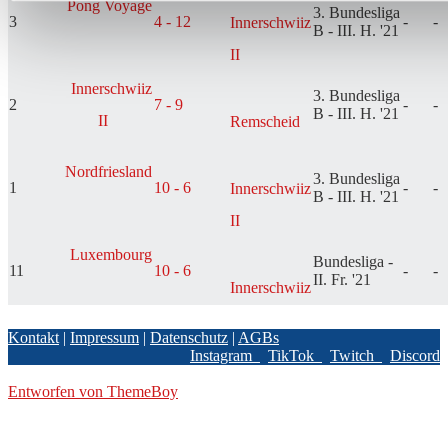
Pong Voyage
3. Bundesliga
3
4 - 12
-
-
Innerschwiiz
B - III. H. '21
II
Innerschwiiz
3. Bundesliga
2
7 - 9
-
-
B - III. H. '21
II
Remscheid
Nordfriesland
3. Bundesliga
1
10 - 6
-
-
Innerschwiiz
B - III. H. '21
II
Luxembourg
Bundesliga -
11
10 - 6
-
-
II. Fr. '21
Innerschwiiz
Kontakt
|
Impressum
|
Datenschutz
|
AGBs
Instagram
TikTok
Twitch
Discord
© 2026 BPBL GmbH
Entworfen von ThemeBoy