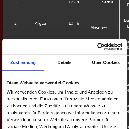
3
12 - 4
Serbia
I
Bu
2
Allgäu
10 - 6
I
Mayence
Mayence
Bu
1
13 - 3
I
Budapest
Mayence
Zustimmung
Details
Über Cookies
Bu
9
15 - 1
VI
Rheinshooters
Diese Webseite verwendet Cookies
Mayence
Bu
8
12 - 4
VI
Niederrhein
Wir verwenden Cookies, um Inhalte und Anzeigen zu
personalisieren, Funktionen für soziale Medien anbieten
Emm/Rie
Bu
zu können und die Zugriffe auf unsere Website zu
7
8 - 8
VI
analysieren. Außerdem geben wir Informationen zu Ihrer
Mayence
Verwendung unserer Website an unsere Partner für
Mayence
soziale Medien, Werbung und Analysen weiter. Unsere
Bu