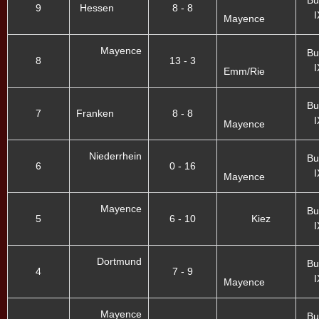
Bu
9
Hessen
8 - 8
I
Mayence
Mayence
Bu
8
13 - 3
I
Emm/Rie
Bu
7
Franken
8 - 8
I
Mayence
Niederrhein
Bu
6
0 - 16
I
Mayence
Mayence
Bu
5
6 - 10
Kiez
I
Dortmund
Bu
4
7 - 9
I
Mayence
Mayence
Bu