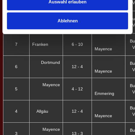
Auswahl erlauben
V
Mayence
Mayence
Mighty
Bu
Ablehnen
8
5 - 11
V
Ducks
Bu
7
Franken
6 - 10
V
Mayence
Dortmund
Bu
6
12 - 4
V
Mayence
Mayence
Bu
5
4 - 12
V
Emmering
Bu
4
Allgäu
12 - 4
V
Mayence
Mayence
Bu
3
13 - 3