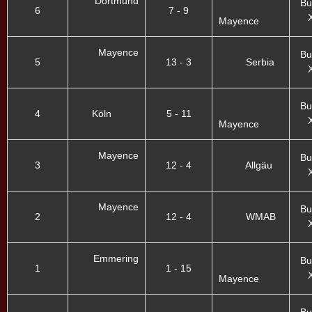
Dortmund
Bu
6
7 - 9
X
Mayence
Mayence
Bu
5
13 - 3
Serbia
X
Bu
4
Köln
5 - 11
X
Mayence
Mayence
Bu
3
12 - 4
Allgäu
X
Mayence
Bu
2
12 - 4
WMAB
X
Emmering
Bu
1
1 - 15
X
Mayence