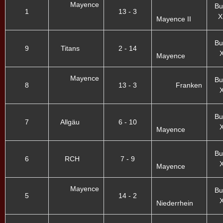
Mayence
Bu
1
13 - 3
X
Mayence II
Bu
9
Titans
2 - 14
X
Mayence
Mayence
Bu
8
13 - 3
Franken
X
Bu
7
Allgäu
6 - 10
X
Mayence
Bu
6
RCH
7 - 9
X
Mayence
Mayence
Bu
5
14 - 2
X
Niederrhein