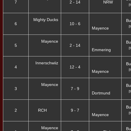
7
2 - 14
NRW
I
Mighty Ducks
Bu
6
10 - 6
I
Mayence
Mayence
Bu
5
2 - 14
I
Emmering
Innerschwiiz
Bu
4
12 - 4
I
Mayence
Mayence
Bu
3
7 - 9
I
Dortmund
Bu
2
RCH
9 - 7
I
Mayence
Mayence
Bu