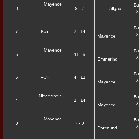
Mayence
Bu
8
9 - 7
Allgäu
X
Bu
7
Köln
2 - 14
X
Mayence
Mayence
Bu
6
11 - 5
X
Emmering
Bu
5
RCH
4 - 12
X
Mayence
Niederrhein
Bu
4
2 - 14
X
Mayence
Mayence
Bu
3
7 - 9
X
Dortmund