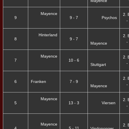
Mayence
Mayence
2. 
9
9 - 7
Psychos
-
Hinterland
2. 
8
9 - 7
-
Mayence
Mayence
2. 
7
10 - 6
-
Stuttgart
2. 
6
Franken
7 - 9
-
Mayence
Mayence
2. 
5
13 - 3
Viersen
-
Mayence
2. 
4
5 - 11
Vindoponger