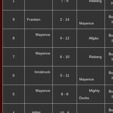
1
7 - 9
Rieberg
I
Bu
9
Franken
2 - 14
I
Mayence
Mayence
Bu
8
4 - 12
Allgäu
I
Mayence
Bu
7
6 - 10
Rieberg
I
Innsbruck
Bu
6
5 - 11
I
Mayence
Mayence
Mighty
Bu
5
8 - 8
I
Ducks
Bu
4
NRW
10 - 6