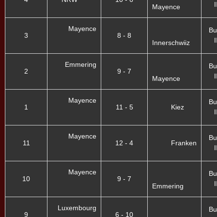
I
Mayence
Mayence
Bu
3
8 - 8
I
Innerschwiiz
Emmering
Bu
2
9 - 7
I
Mayence
Mayence
Bu
1
11 - 5
Kiez
I
Mayence
Bu
11
12 - 4
Franken
I
Mayence
Bu
10
9 - 7
I
Emmering
Luxembourg
Bu
9
6 - 10