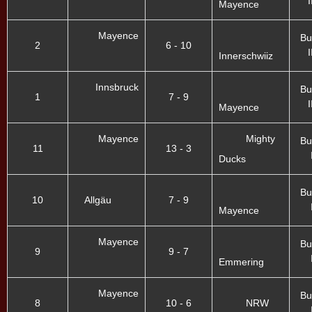
I
Mayence
Mayence
Bu
2
6 - 10
I
Innerschwiiz
Innsbruck
Bu
1
7 - 9
I
Mayence
Mayence
Mighty
Bu
11
13 - 3
Ducks
Bu
10
Allgäu
7 - 9
Mayence
Mayence
Bu
9
9 - 7
Emmering
Mayence
Bu
8
10 - 6
NRW