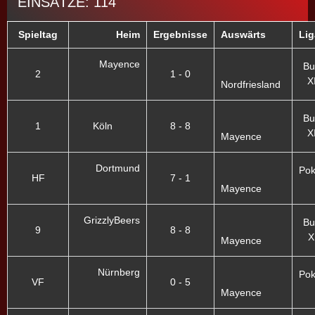
EINSÄTZE: 114
Spieltag
Heim
Ergebnisse
Auswärts
Lig
Mayence
Bu
2
1 - 0
XI
Nordfriesland
Bu
1
Köln
8 - 8
XI
Mayence
Dortmund
Poka
HF
7 - 1
Mayence
GrizzlyBeers
Bu
9
8 - 8
X
Mayence
Nürnberg
Poka
VF
0 - 5
Mayence