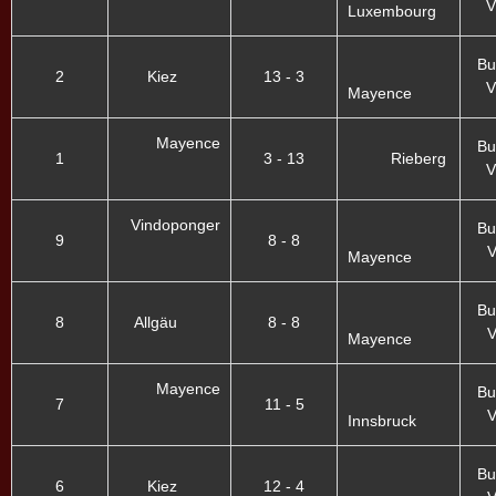
V
Luxembourg
Bu
2
Kiez
13 - 3
V
Mayence
Mayence
Bu
1
3 - 13
Rieberg
V
Vindoponger
Bu
9
8 - 8
V
Mayence
Bu
8
Allgäu
8 - 8
V
Mayence
Mayence
Bu
7
11 - 5
V
Innsbruck
Bu
6
Kiez
12 - 4