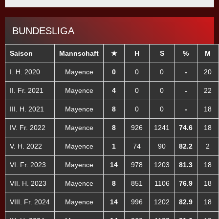
BUNDESLIGA
Saison
Mannschaft
★
H
S
%
M
I. H. 2020
Mayence
0
0
0
-
20
II. Fr. 2021
Mayence
4
0
0
-
22
III. H. 2021
Mayence
8
0
0
-
18
IV. Fr. 2022
Mayence
8
926
1241
74.6
18
V. H. 2022
Mayence
1
74
90
82.2
2
VI. Fr. 2023
Mayence
14
978
1203
81.3
18
VII. H. 2023
Mayence
8
851
1106
76.9
18
VIII. Fr. 2024
Mayence
14
996
1202
82.9
18