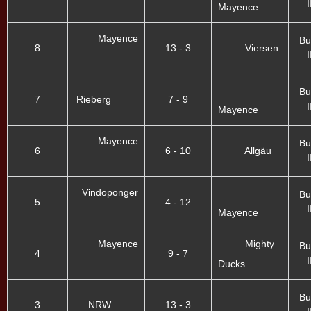
I
Mayence
Mayence
Bu
8
13 - 3
Viersen
I
Bu
7
Rieberg
7 - 9
I
Mayence
Mayence
Bu
6
6 - 10
Allgäu
I
Vindoponger
Bu
5
4 - 12
I
Mayence
Mayence
Mighty
Bu
4
9 - 7
I
Ducks
Bu
3
NRW
13 - 3