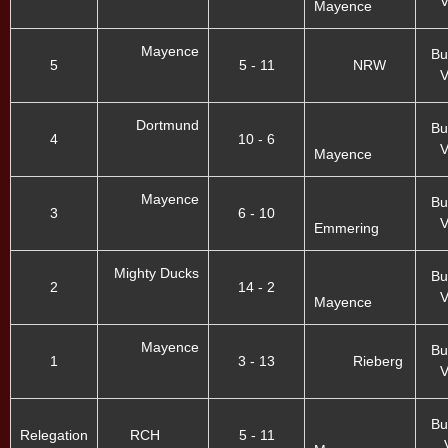
V
Mayence
Mayence
Bu
5
5 - 11
NRW
V
Dortmund
Bu
4
10 - 6
V
Mayence
Mayence
Bu
3
6 - 10
V
Emmering
Mighty Ducks
Bu
2
14 - 2
V
Mayence
Mayence
Bu
1
3 - 13
Rieberg
V
Bu
Relegation
RCH
5 - 11