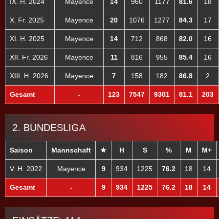
IX. H. 2024
Mayence
14
960
1177
81.6
18
X. Fr. 2025
Mayence
20
1076
1277
84.3
17
XI. H. 2025
Mayence
14
712
868
82.0
16
XII. Fr. 2026
Mayence
11
816
955
85.4
16
XIII. H. 2026
Mayence
7
158
182
86.8
2
Gesamt
-
123
7547
9301
81.1
203
2. BUNDESLIGA
Saison
Mannschaft
★
H
S
%
M
M+
V. H. 2022
Mayence
9
934
1225
76.2
18
14
Gesamt
-
9
934
1225
76.2
18
14