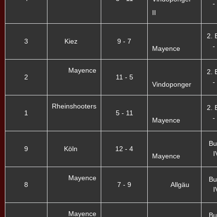
-
II
2. 
3
Kiez
9 - 7
-
Mayence
Mayence
2. 
2
11 - 5
-
Vindoponger
Rheinshooters
2. 
1
5 - 11
-
Mayence
Bu
9
Köln
12 - 4
I
Mayence
Mayence
Bu
8
7 - 9
Allgäu
I
Mayence
Bu