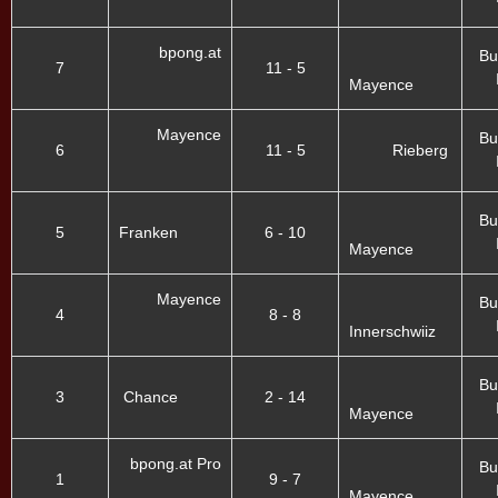
bpong.at
Bu
7
11 - 5
Mayence
Mayence
Bu
6
11 - 5
Rieberg
Bu
5
Franken
6 - 10
Mayence
Mayence
Bu
4
8 - 8
Innerschwiiz
Bu
3
Chance
2 - 14
Mayence
bpong.at Pro
Bu
1
9 - 7
Mayence