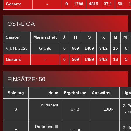
Gesamt
-
0
1788
4815
37.1
50
1
OST-LIGA
Saison
Mannschaft
★
H
S
%
M
M+
VII. H. 2023
Giants
0
509
1489
34.2
16
5
Gesamt
-
0
509
1489
34.2
16
5
EINSÄTZE: 50
Spieltag
Heim
Ergebnisse
Auswärts
Liga
Budapest
2. B
8
6 - 3
EJUN
- XI
Dortmund III
2. B
7
11 - 5