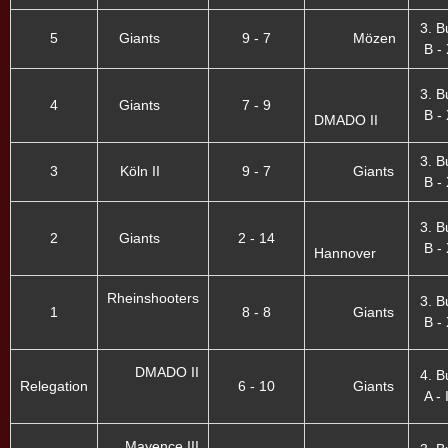
3. B
5
Giants
9 - 7
Mözen
B - 
3. B
4
Giants
7 - 9
B - 
DMADO II
3. B
3
Köln II
9 - 7
Giants
B - 
3. B
2
Giants
2 - 14
B - 
Hannover
Rheinshooters
3. B
1
8 - 8
Giants
B - 
DMADO II
4. B
Relegation
6 - 10
Giants
A - 
Mayence III