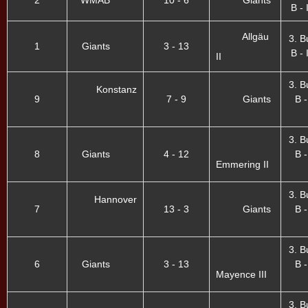
2
WMAB
10 - 6
Giants
B - 
Allgäu
3. B
1
Giants
3 - 13
B - 
II
3. B
Konstanz
9
7 - 9
Giants
B -
3. B
8
Giants
4 - 12
B -
Emmering II
3. B
Hannover
7
13 - 3
Giants
B -
3. B
6
Giants
3 - 13
B -
Mayence III
3. B