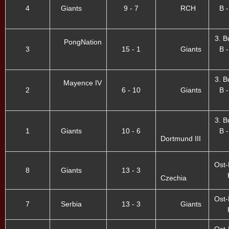
4
Giants
9 - 7
RCH
B -
3. B
PongNation
3
15 - 1
Giants
B -
3. B
Mayence IV
2
6 - 10
Giants
B -
3. B
1
Giants
10 - 6
B -
Dortmund III
Ost-
8
Giants
13 - 3
Czechia
Ost-
7
Serbia
13 - 3
Giants