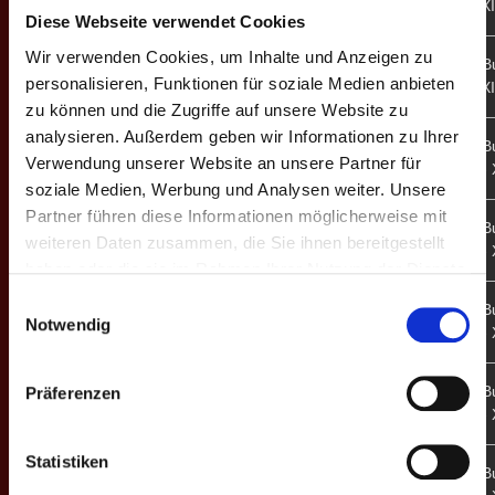
- XI
Dortmund II
Diese Webseite verwendet Cookies
Wir verwenden Cookies, um Inhalte und Anzeigen zu
2. B
1
Koblenz
9 - 7
personalisieren, Funktionen für soziale Medien anbieten
- XI
Budapest
zu können und die Zugriffe auf unsere Website zu
analysieren. Außerdem geben wir Informationen zu Ihrer
Hannover
2. B
9
8 - 8
Verwendung unserer Website an unsere Partner für
A - 
Budapest
soziale Medien, Werbung und Analysen weiter. Unsere
Partner führen diese Informationen möglicherweise mit
Mayence II
2. B
8
11 - 5
weiteren Daten zusammen, die Sie ihnen bereitgestellt
A - 
Budapest
haben oder die sie im Rahmen Ihrer Nutzung der Dienste
gesammelt haben.
Einwilligungsauswahl
Budapest
2. B
7
9 - 7
Notwendig
B - 
Dortmund II
Stuttgart
2. B
Präferenzen
6
5 - 11
B - 
Budapest
Statistiken
Budapest
2. B
5
6 - 10