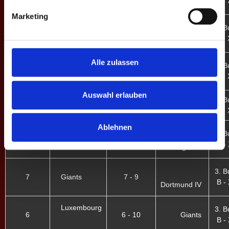
B - 
Nordfriesland
Marketing
Budapest
2. B
4
8 - 8
B - 
Viersen
Alle zulassen
Budapest
2. B
2
14 - 2
B - 
DMADO
Auswahl erlauben
3. B
Relegation
Viersen
16 - 0
Giants
A - 
Ablehnen
3. B
9
Giants
8 - 8
B - 
Rieberg
3. B
7
Giants
7 - 9
B - 
Dortmund IV
Luxembourg
3. B
6
6 - 10
Giants
B - 