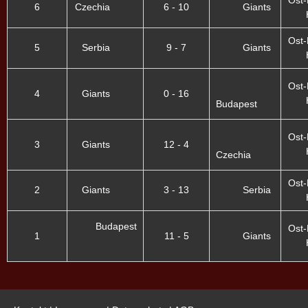
Ost-
6
Czechia
6 - 10
Giants
Ost-
5
Serbia
9 - 7
Giants
Ost-
4
Giants
0 - 16
Budapest
Ost-
3
Giants
12 - 4
Czechia
Ost-
2
Giants
3 - 13
Serbia
Budapest
Ost-
1
11 - 5
Giants