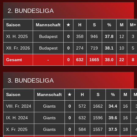
2. BUNDESLIGA
Saison
Mannschaft
★
H
S
%
M
M+
XI. H. 2025
Budapest
0
358
946
37.8
12
3
XII. Fr. 2026
Budapest
0
274
719
38.1
10
5
Gesamt
-
0
632
1665
38.0
22
8
3. BUNDESLIGA
Saison
Mannschaft
★
H
S
%
M
M
VIII. Fr. 2024
Giants
0
572
1662
34.4
16
IX. H. 2024
Giants
0
632
1596
39.6
16
X. Fr. 2025
Giants
0
584
1557
37.5
18