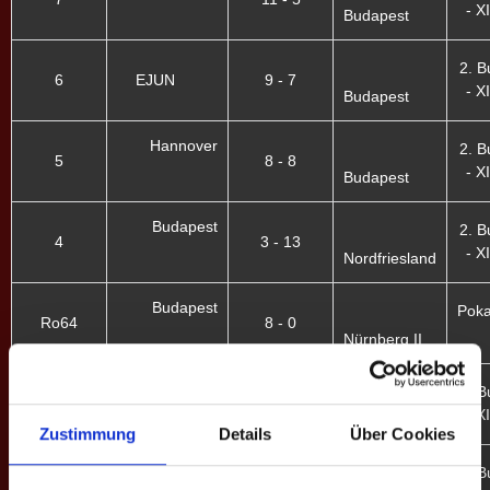
- XI
Budapest
2. B
6
EJUN
9 - 7
- XI
Budapest
Hannover
2. B
5
8 - 8
- XI
Budapest
Budapest
2. B
4
3 - 13
- XI
Nordfriesland
Budapest
Pokal
Ro64
8 - 0
Nürnberg II
Mannheim
2. B
3
7 - 9
- XI
Budapest
Zustimmung
Details
Über Cookies
Budapest
2. B
2
6 - 10