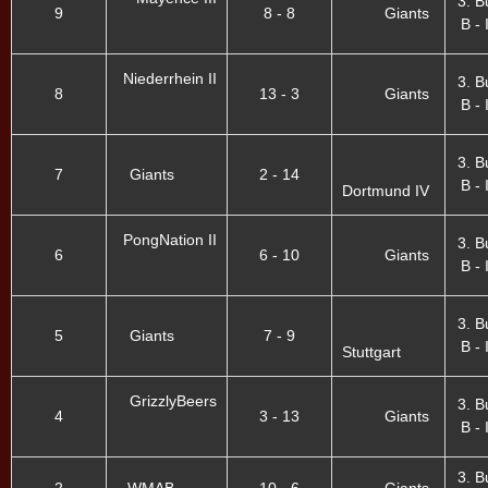
3. B
9
8 - 8
Giants
B - 
Niederrhein II
3. B
8
13 - 3
Giants
B - 
3. B
7
Giants
2 - 14
B - 
Dortmund IV
PongNation II
3. B
6
6 - 10
Giants
B - 
3. B
5
Giants
7 - 9
B - 
Stuttgart
GrizzlyBeers
3. B
4
3 - 13
Giants
B - 
3. B