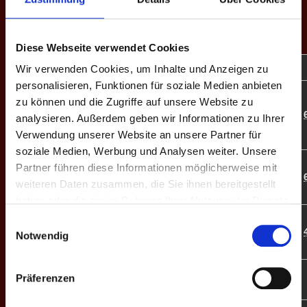
EINZEL-MATCHES
Diese Webseite verwendet Cookies
M
#
Spieler
GP
CD
%
Game-Scores
Wir verwenden Cookies, um Inhalte und Anzeigen zu
personalisieren, Funktionen für soziale Medien anbieten
4:10 | ★10:8 |
zu können und die Zugriffe auf unsere Website zu
13:11 | 10:8 |
E1
1
Viktor Csaki
3
-9
60.0
analysieren. Außerdem geben wir Informationen zu Ihrer
7:10 | 6:10 |
Verwendung unserer Website an unsere Partner für
10:13
soziale Medien, Werbung und Analysen weiter. Unsere
8:10 | 20:22 |
Partner führen diese Informationen möglicherweise mit
E2
2
Barnabas Kuti
1
-3
59.3
13:11 | 14:16
weiteren Daten zusammen, die Sie ihnen bereitgestellt
| 9:10
haben oder die sie im Rahmen Ihrer Nutzung der Dienste
gesammelt haben.
10:8 | 12:13 |
Einwilligungsauswahl
E3
4
Huba Koman
4
+13
55.3
10:3 | 10:8 |
Notwendig
10:8
10:7 | 10:7 |
Präferenzen
E4
5
Tamas Szabo
4
+12
-
10:7 | 10:7