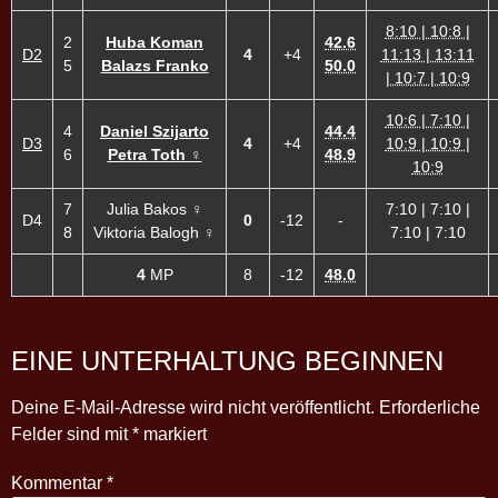
8:10 | 10:8 |
2
Huba Koman
42.6
D2
4
+4
11:13 | 13:11
5
Balazs Franko
50.0
| 10:7 | 10:9
10:6 | 7:10 |
4
Daniel Szijarto
44.4
D3
4
+4
10:9 | 10:9 |
6
Petra Toth ♀
48.9
10:9
7
Julia Bakos ♀
7:10 | 7:10 |
D4
0
-12
-
8
Viktoria Balogh ♀
7:10 | 7:10
4
MP
8
-12
48.0
EINE UNTERHALTUNG BEGINNEN
Deine E-Mail-Adresse wird nicht veröffentlicht.
Erforderliche
Felder sind mit
*
markiert
Kommentar
*