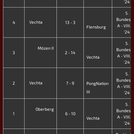
'24
5.
Bundesli
Vechta
4
13 - 3
A - VIII. F
Flensburg
'24
5.
Mözen II
Bundesli
3
2 - 14
A - VIII. F
Vechta
'24
5.
Bundesli
Vechta
2
7 - 9
PongNation
A - VIII. F
III
'24
5.
Oberberg
Bundesli
1
6 - 10
A - VIII. F
Vechta
'24