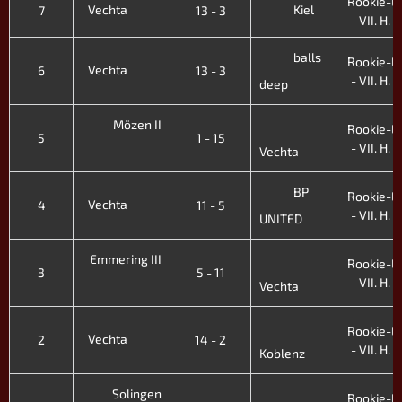
Rookie-Li
Vechta
Kiel
7
13 - 3
- VII. H. '
balls
Rookie-Li
Vechta
6
13 - 3
- VII. H. '
deep
Mözen II
Rookie-Li
5
1 - 15
- VII. H. '
Vechta
BP
Rookie-Li
Vechta
4
11 - 5
- VII. H. '
UNITED
Emmering III
Rookie-Li
3
5 - 11
- VII. H. '
Vechta
Rookie-Li
Vechta
2
14 - 2
- VII. H. '
Koblenz
Solingen
Rookie-Li