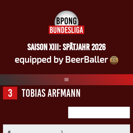
Springe
zum
Inhalt
SAISON XIII: SPÄTJAHR 2026
equipped by BeerBaller
3
Tobias Arfmann
#
3