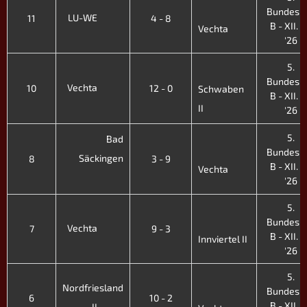
Bundesli
LU-WE
11
4 - 8
B - XII. F
Vechta
'26
5.
Bundesli
Vechta
10
12 - 0
Schwaben
B - XII. F
II
'26
5.
Bad
Bundesli
Säckingen
8
3 - 9
B - XII. F
Vechta
'26
5.
Bundesli
Vechta
7
9 - 3
B - XII. F
Innviertel II
'26
5.
Nordfriesland
Bundesli
6
10 - 2
B - XII. F
II