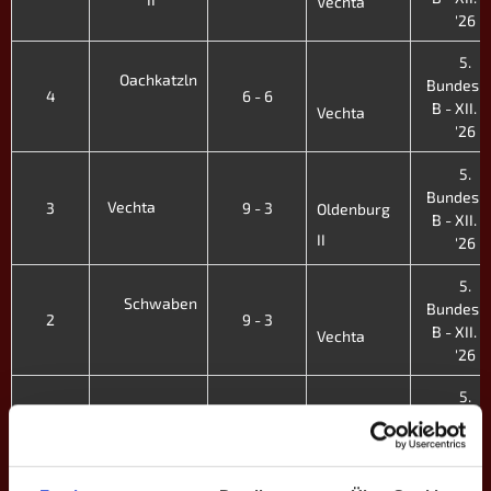
Vechta
'26
5.
Oachkatzln
Bundesli
4
6 - 6
B - XII. F
Vechta
'26
5.
Bundesli
Vechta
3
9 - 3
Oldenburg
B - XII. F
II
'26
5.
Schwaben
Bundesli
2
9 - 3
B - XII. F
Vechta
'26
5.
Bundesli
Vechta
1
11 - 1
B - XII. F
Flensburg II
'26