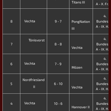
Titans III
A - X. Fr. 
4.
Vechta
8
9 - 7
Bundesli
PongNation
A - IX. H. 
III
4.
Tönisvorst
7
8 - 8
Bundesli
Vechta
A - IX. H. 
4.
Vechta
6
7 - 9
Bundesli
Mözen
A - IX. H. 
4.
Nordfriesland
5
6 - 10
Bundesli
II
Vechta
A - IX. H. 
4.
Vechta
4
10 - 6
Bundesli
Hannover II
A - IX. H. 