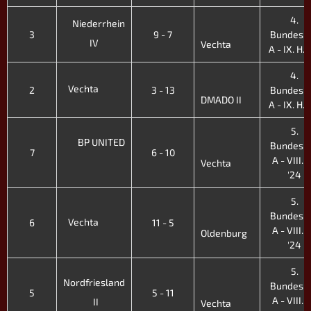
4.
Niederrhein
3
9 - 7
Bundesli
IV
Vechta
A - IX. H. 
4.
Vechta
2
3 - 13
Bundesli
DMADO II
A - IX. H. 
5.
BP UNITED
Bundesli
7
6 - 10
A - VIII. F
Vechta
'24
5.
Bundesli
Vechta
6
11 - 5
A - VIII. F
Oldenburg
'24
5.
Nordfriesland
Bundesli
5
5 - 11
A - VIII. F
II
Vechta