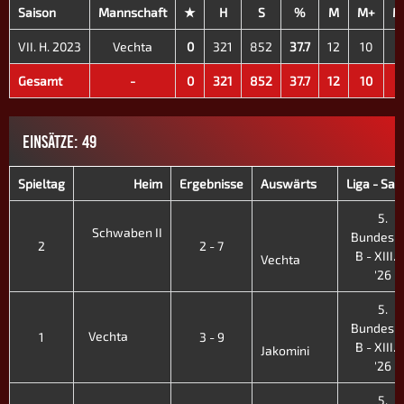
Saison
Mannschaft
★
H
S
%
M
M+
M
VII. H. 2023
Vechta
0
321
852
37.7
12
10
2
Gesamt
-
0
321
852
37.7
12
10
2
EINSÄTZE: 49
Spieltag
Heim
Ergebnisse
Auswärts
Liga - Sai
5.
Schwaben II
Bundesli
2
2 - 7
B - XIII. 
Vechta
'26
5.
Bundesli
Vechta
1
3 - 9
B - XIII. 
Jakomini
'26
5.