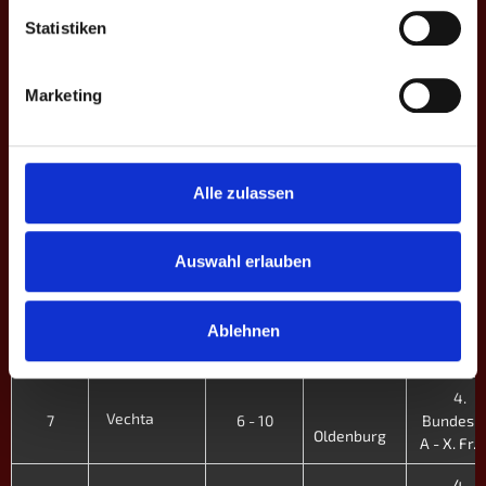
Flensburg
C - XI. H. 
Statistiken
4.
Tönisvorst
2
9 - 7
Bundesli
Vechta
Marketing
C - XI. H. 
4.
Vechta
1
4 - 12
Bundesli
Tigers
C - XI. H. 
Alle zulassen
4.
Dortmund V
9
5 - 11
Bundesli
Auswahl erlauben
Vechta
A - X. Fr. 
4.
Ablehnen
Kiez III
8
4 - 12
Bundesli
Vechta
A - X. Fr. 
4.
Vechta
7
6 - 10
Bundesli
Oldenburg
A - X. Fr. 
4.