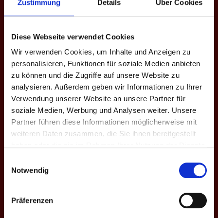
Zustimmung
Details
Über Cookies
4.
Oldenburg
9
9 - 7
Bundesli
Vechta
C - XI. H. 
Diese Webseite verwendet Cookies
4.
Wir verwenden Cookies, um Inhalte und Anzeigen zu
Vechta
8
3 - 13
Bundesli
Oberberg
personalisieren, Funktionen für soziale Medien anbieten
C - XI. H. 
zu können und die Zugriffe auf unsere Website zu
4.
analysieren. Außerdem geben wir Informationen zu Ihrer
Mayence IV
7
15 - 1
Bundesli
Verwendung unserer Website an unsere Partner für
Vechta
C - XI. H. 
soziale Medien, Werbung und Analysen weiter. Unsere
Partner führen diese Informationen möglicherweise mit
4.
Vechta
weiteren Daten zusammen, die Sie ihnen bereitgestellt
5
3 - 13
Bundesli
DMADO II
C - XI. H. 
haben oder die sie im Rahmen Ihrer Nutzung der Dienste
gesammelt haben.
Einwilligungsauswahl
4.
GrizzlyBeers
Notwendig
4
12 - 4
Bundesli
II
Vechta
C - XI. H. 
Präferenzen
4.
Vechta
3
5 - 11
Bundesli