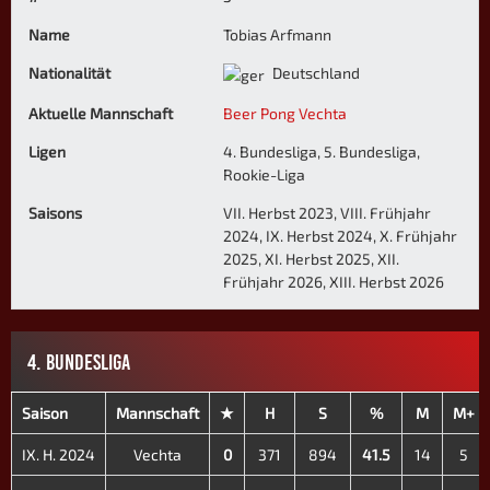
Name
Tobias Arfmann
Nationalität
Deutschland
Aktuelle Mannschaft
Beer Pong Vechta
Ligen
4. Bundesliga, 5. Bundesliga,
Rookie-Liga
Saisons
VII. Herbst 2023, VIII. Frühjahr
2024, IX. Herbst 2024, X. Frühjahr
2025, XI. Herbst 2025, XII.
Frühjahr 2026, XIII. Herbst 2026
4. BUNDESLIGA
Saison
Mannschaft
★
H
S
%
M
M+
IX. H. 2024
Vechta
0
371
894
41.5
14
5