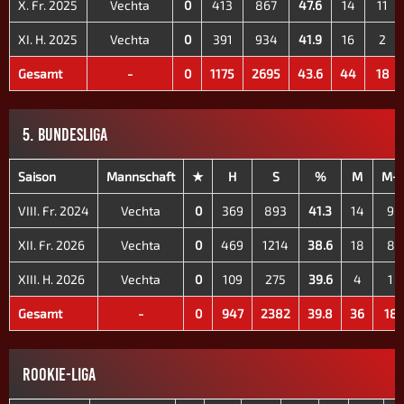
X. Fr. 2025
Vechta
0
413
867
47.6
14
11
XI. H. 2025
Vechta
0
391
934
41.9
16
2
Gesamt
-
0
1175
2695
43.6
44
18
5. BUNDESLIGA
Saison
Mannschaft
★
H
S
%
M
M+
VIII. Fr. 2024
Vechta
0
369
893
41.3
14
9
XII. Fr. 2026
Vechta
0
469
1214
38.6
18
8
XIII. H. 2026
Vechta
0
109
275
39.6
4
1
Gesamt
-
0
947
2382
39.8
36
18
ROOKIE-LIGA