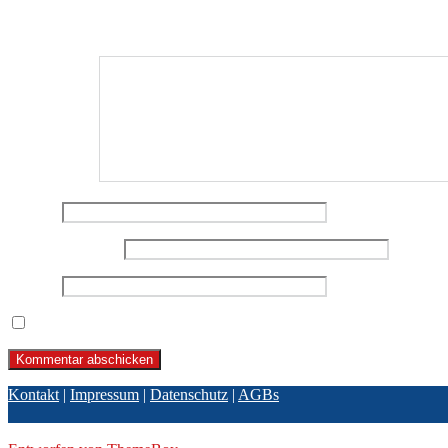
Deine E-Mail-Adresse wird nicht veröffentlicht.
Erforderliche Felder 
Kommentar
*
Name
*
E-Mail-Adresse
*
Website
Name, E-Mail-Adresse und Website in diesem Browser für meine
Kontakt
|
Impressum
|
Datenschutz
|
AGBs
© 2026 BPBL GmbH