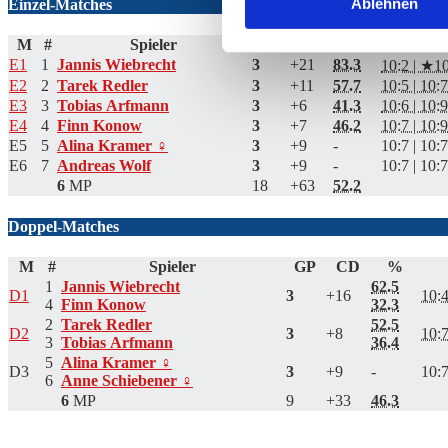
Ablehnen
Einzel-Matches
M
#
Spieler
GP
CD
%
E1
1
Jannis Wiebrecht
3
+21
83.3
10:2 | ★10
E2
2
Tarek Redler
3
+11
57.7
10:5 | 10:7
E3
3
Tobias Arfmann
3
+6
41.3
10:6 | 10:9
E4
4
Finn Konow
3
+7
46.2
10:7 | 10:9
E5
5
Alina Kramer ♀
3
+9
-
10:7 | 10:7
E6
7
Andreas Wolf
3
+9
-
10:7 | 10:7
6
MP
18
+63
52.2
Doppel-Matches
M
#
Spieler
GP
CD
%
1
Jannis Wiebrecht
62.5
D1
3
+16
10:4
4
Finn Konow
32.3
2
Tarek Redler
52.5
D2
3
+8
10:7
3
Tobias Arfmann
36.4
5
Alina Kramer ♀
D3
3
+9
-
10:7
6
Anne Schiebener ♀
6
MP
9
+33
46.3
Eine Unterhaltung beginnen