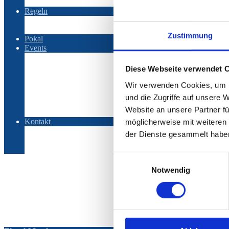
Hit-Streaks
Regeln
Regelwerk – Liga
Regelwerk – Game
Zustimmung
Pokal
Events
Baltic Searies
Baltic Searies 2025
Diese Webseite verwendet 
Baltic Searies 2026
OSOBP
Wir verwenden Cookies, um I
OSOBP 2022
und die Zugriffe auf unsere 
OSOBP 2023
Website an unsere Partner fü
OSOBP 2025
Kontakt
möglicherweise mit weiteren
AGBs
der Dienste gesammelt habe
Impressum
Datenschutz
Einwilligungsauswahl
Vecht
Notwendig
Übersicht
Scorecard
Performance
Scores