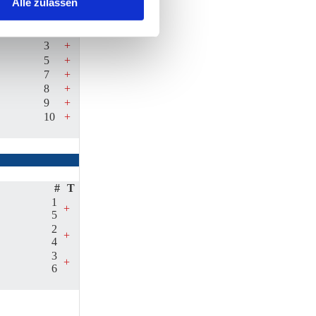
Alle zulassen
#
T
3
+
5
+
7
+
8
+
9
+
10
+
#
T
1
+
5
2
+
4
3
+
6