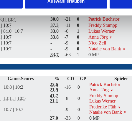
Auswahl erlauben
Game-Scores
%
CD
GP
Spieler
30.0
-21
0
Patrick Buchstor
:3 | 10:4
 | 10:7
37.3
-11
0
Freddy Stumpp
 | 8:10 | 10:7
33.0
-6
1
Lukas Werner
 | 10:7
33.8
-7
0
Anna Jörg ♀
 | 10:7
-
-9
0
Nico Zell
 | 10:7
-
-9
0
Natalie von Bank ♀
33.7
-63
1
0
MP
Game-Scores
%
CD
GP
Spieler
22.6
Patrick Buchstor
 | 10:8 | 10:2
-16
0
21.9
Anna Jörg ♀
41.7
Freddy Stumpp
 | 13:11 | 10:5
-8
0
21.1
Lukas Werner
Frederike Fäth ♀
 | 10:7 | 10:7
-
-9
0
Natalie von Bank ♀
27.0
-33
0
0
MP