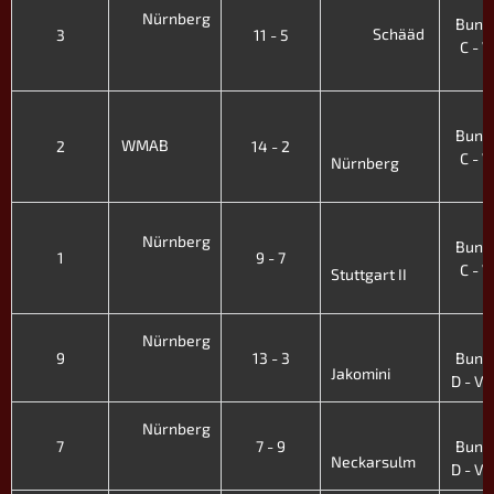
4
Nürnberg
Bunde
Schääd
3
11 - 5
C - VI
'
4
Bunde
WMAB
2
14 - 2
C - VI
Nürnberg
'
4
Nürnberg
Bunde
1
9 - 7
C - VI
Stuttgart II
'
4
Nürnberg
9
13 - 3
Bunde
Jakomini
D - VII
4
Nürnberg
7
7 - 9
Bunde
Neckarsulm
D - VII