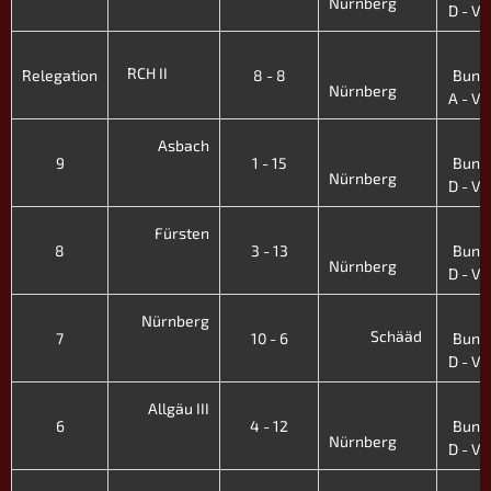
Nürnberg
D - VII
4
RCH II
Relegation
8 - 8
Bunde
Nürnberg
A - VI.
4
Asbach
9
1 - 15
Bunde
Nürnberg
D - VI.
4
Fürsten
8
3 - 13
Bunde
Nürnberg
D - VI.
4
Nürnberg
Schääd
7
10 - 6
Bunde
D - VI.
4
Allgäu III
6
4 - 12
Bunde
Nürnberg
D - VI.
4