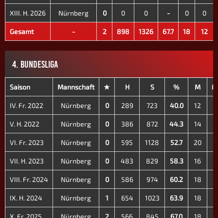
XIII. H. 2026
Nürnberg
0
0
0
-
0
0
Gesamt
-
2
898
1326
67.7
18
12
4. BUNDESLIGA
Saison
Mannschaft
★
H
S
%
M
M
IV. Fr. 2022
Nürnberg
0
289
723
40.0
12
1
V. H. 2022
Nürnberg
0
386
872
44.3
14
1
VI. Fr. 2023
Nürnberg
0
595
1128
52.7
20
1
VII. H. 2023
Nürnberg
0
483
829
58.3
16
1
VIII. Fr. 2024
Nürnberg
0
586
974
60.2
18
1
IX. H. 2024
Nürnberg
1
654
1023
63.9
18
1
X. Fr. 2025
Nürnberg
2
566
845
67.0
18
1