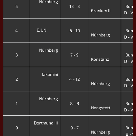
Nürnberg
5
13 - 3
Bunde
Franken II
D - VI.
4
EJUN
4
6 - 10
Bunde
Nürnberg
D - VI.
4
Nürnberg
3
7 - 9
Bunde
Konstanz
D - VI.
4
Jakomini
2
4 - 12
Bunde
Nürnberg
D - VI.
4
Nürnberg
1
8 - 8
Bunde
Hengstett
D - VI.
4
Dortmund III
9
9 - 7
Bunde
Nürnberg
B - V.