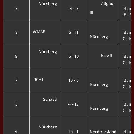
4
Nürnberg
Allgäu
2
14 - 2
Bunde
III
B - V.
4
WMAB
9
5 - 11
Bunde
Nürnberg
C - IV.
4
Nürnberg
Kiez II
8
6 - 10
Bunde
C - IV.
4
RCH III
7
10 - 6
Bunde
Nürnberg
C - IV.
4
Schääd
5
4 - 12
Bunde
Nürnberg
C - IV.
4
Nürnberg
4
15 - 1
Bunde
Nordfriesland