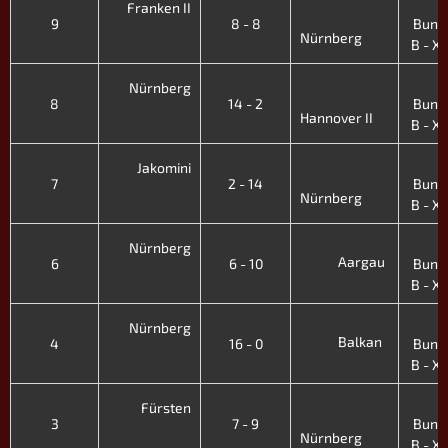
4
Franken II
9
8 - 8
Bunde
Nürnberg
B - XI.
4
Nürnberg
8
14 - 2
Bunde
Hannover II
B - XI.
4
Jakomini
7
2 - 14
Bunde
Nürnberg
B - XI.
4
Nürnberg
Aargau
6
6 - 10
Bunde
B - XI.
4
Nürnberg
Balkan
4
16 - 0
Bunde
B - XI.
4
Fürsten
3
7 - 9
Bunde
Nürnberg
B - XI.