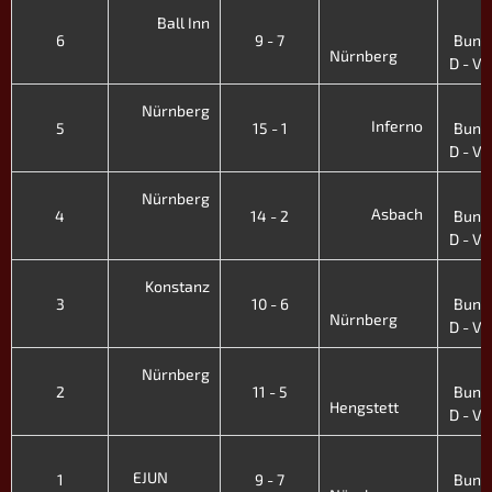
4
Ball Inn
6
9 - 7
Bunde
Nürnberg
D - VII
4
Nürnberg
Inferno
5
15 - 1
Bunde
D - VII
4
Nürnberg
Asbach
4
14 - 2
Bunde
D - VII
4
Konstanz
3
10 - 6
Bunde
Nürnberg
D - VII
4
Nürnberg
2
11 - 5
Bunde
Hengstett
D - VII
4
EJUN
1
9 - 7
Bunde