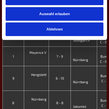
Emmering II
C - IX.
4
balls deep
Auswahl erlauben
3
5 - 11
Bunde
Nürnberg
C - IX.
Ablehnen
4
Nürnberg
2
9 - 7
Bunde
Stuttgart II
C - IX.
4
Mayence V
1
7 - 9
Bunde
Nürnberg
C - IX.
4
Hengstett
Bunde
9
6 - 10
C - VI
Nürnberg
'
4
Nürnberg
Bunde
8
8 - 8
C - VI
Jakomini