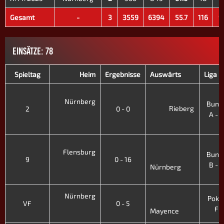
Gesamt
-
3
3559
6394
55.7
116
9
EINSÄTZE: 78
Spieltag
Heim
Ergebnisse
Auswärts
Liga -
3
Nürnberg
Bunde
Rieberg
2
0 - 0
A - XI
'
3
Flensburg
Bunde
9
0 - 16
B - XI
Nürnberg
'
Nürnberg
Pokal 
VF
0 - 5
Fr.
Mayence