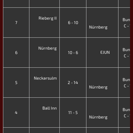
'
4
Rieberg II
Bunde
7
6 - 10
C - VI
Nürnberg
'
4
Nürnberg
Bunde
EJUN
6
10 - 6
C - VI
'
4
Neckarsulm
Bunde
5
2 - 14
C - VI
Nürnberg
'
4
Ball Inn
Bunde
4
11 - 5
C - VI
Nürnberg
'