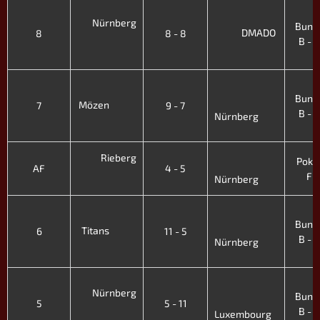
3
Nürnberg
Bunde
DMADO
8
8 - 8
B - XI
'
3
Bunde
Mözen
7
9 - 7
B - XI
Nürnberg
'
Rieberg
Pokal 
AF
4 - 5
Fr.
Nürnberg
3
Bunde
Titans
6
11 - 5
B - XI
Nürnberg
'
3
Nürnberg
Bunde
5
5 - 11
B - XI
Luxembourg