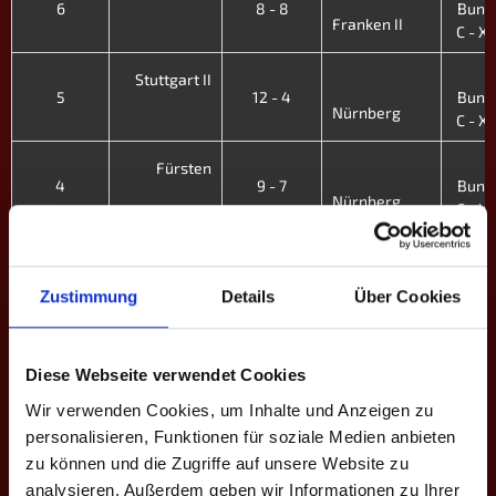
6
8 - 8
Bunde
Franken II
C - X. 
4
Stuttgart II
5
12 - 4
Bunde
Nürnberg
C - X. 
4
Fürsten
4
9 - 7
Bunde
Nürnberg
C - X. 
4
Nürnberg
3
4 - 12
Bunde
Jakomini
Zustimmung
Details
Über Cookies
C - X. 
4
GrizzlyBeers
2
4 - 12
Bunde
Diese Webseite verwendet Cookies
II
Nürnberg
C - X. 
Wir verwenden Cookies, um Inhalte und Anzeigen zu
4
Nürnberg
personalisieren, Funktionen für soziale Medien anbieten
Aargau
1
13 - 3
Bunde
zu können und die Zugriffe auf unsere Website zu
C - X. 
analysieren. Außerdem geben wir Informationen zu Ihrer