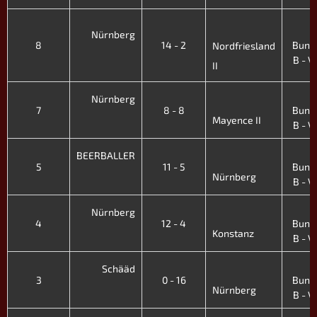
4
Nürnberg
8
14 - 2
Bunde
Nordfriesland
B - V.
II
4
Nürnberg
7
8 - 8
Bunde
Mayence II
B - V.
4
BEERBALLER
5
11 - 5
Bunde
Nürnberg
B - V.
4
Nürnberg
4
12 - 4
Bunde
Konstanz
B - V.
4
Schääd
3
0 - 16
Bunde
Nürnberg
B - V.