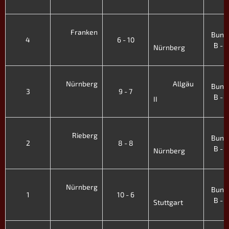
'
3
Franken
Bunde
4
6 - 10
B - XI
Nürnberg
'
3
Nürnberg
Allgäu
Bunde
3
9 - 7
B - XI
II
'
3
Rieberg
Bunde
2
8 - 8
B - XI
Nürnberg
'
3
Nürnberg
Bunde
1
10 - 6
B - XI
Stuttgart
'