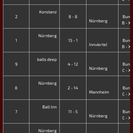
4
Konstanz
2
8 - 8
Bunde
Nürnberg
B - XI.
4
Nürnberg
1
15 - 1
Bunde
Innviertel
B - XI.
4
balls deep
9
4 - 12
Bunde
Nürnberg
C - X. 
4
Nürnberg
8
2 - 14
Bunde
Mannheim
C - X. 
4
Ball Inn
7
11 - 5
Bunde
Nürnberg
C - X. 
4
Nürnberg