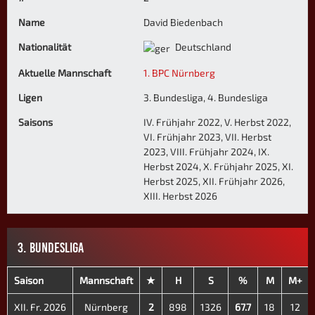
Name
David Biedenbach
Nationalität
Deutschland
Aktuelle Mannschaft
1. BPC Nürnberg
Ligen
3. Bundesliga, 4. Bundesliga
Saisons
IV. Frühjahr 2022, V. Herbst 2022,
VI. Frühjahr 2023, VII. Herbst
2023, VIII. Frühjahr 2024, IX.
Herbst 2024, X. Frühjahr 2025, XI.
Herbst 2025, XII. Frühjahr 2026,
XIII. Herbst 2026
3. BUNDESLIGA
Saison
Mannschaft
★
H
S
%
M
M+
XII. Fr. 2026
Nürnberg
2
898
1326
67.7
18
12