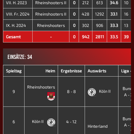
VII. H. 2023
Rheinshooters II
0
212
613
34.6
10
VIII. Fr. 2024
Rheinshooters II
0
428
1292
33.1
16
IX. H. 2024
Rheinshooters
0
302
906
33.3
13
Gesamt
-
0
942
2811
33.5
39
EINSÄTZE: 34
Spieltag
Heim
Ergebnisse
Auswärts
Liga -
3
Rheinshooters
Bunde
Köln II
9
8 - 8
A - XI
'
3
Bunde
Köln II
6
4 - 12
A - XI
Hinterland
'