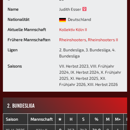
Name
Judith Esser
Nationalität
Deutschland
Aktuelle Mannschaft
Kollektiv Köln II
Frühere Mannschaften
Rheinshooters
,
Rheinshooters II
Ligen
2. Bundesliga, 3. Bundesliga, 4.
Bundesliga
Saisons
VII. Herbst 2023, VIII. Frühjahr
2024, IX. Herbst 2024, X. Frühjahr
2025, XI. Herbst 2025, XII.
Frühjahr 2026, XIII. Herbst 2026
2. BUNDESLIGA
Saison
Mannschaft
★
H
S
%
M
M+
M