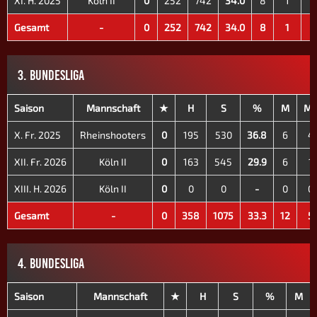
XI. H. 2025
Köln II
0
252
742
34.0
8
1
7
Gesamt
-
0
252
742
34.0
8
1
7
3. BUNDESLIGA
Saison
Mannschaft
★
H
S
%
M
M
X. Fr. 2025
Rheinshooters
0
195
530
36.8
6
4
XII. Fr. 2026
Köln II
0
163
545
29.9
6
1
XIII. H. 2026
Köln II
0
0
0
-
0
0
Gesamt
-
0
358
1075
33.3
12
5
4. BUNDESLIGA
Saison
Mannschaft
★
H
S
%
M