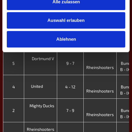
Alle zulassen
4
Rheinshooters
Koblenz
8
9 - 7
Bunde
Auswahl erlauben
B - IX.
4
Rheinshooters
Ablehnen
Schobbe
6
12 - 4
Bunde
B - IX.
4
Dortmund V
5
9 - 7
Bunde
Rheinshooters
B - IX.
4
United
4
4 - 12
Bunde
Rheinshooters
B - IX.
4
Mighty Ducks
2
7 - 9
Bunde
Rheinshooters
B - IX.
4
Rheinshooters