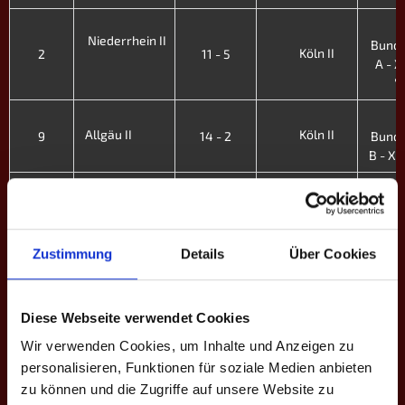
3
Niederrhein II
Bunde
Köln II
2
11 - 5
A - XI
'
2
Allgäu II
Köln II
9
14 - 2
Bunde
B - XI.
2
Kiez
Köln II
8
6 - 10
Bunde
B - XI.
Zustimmung
Details
Über Cookies
2
Dortmund II
Köln II
6
15 - 1
Bunde
B - XI.
Diese Webseite verwendet Cookies
2
Wir verwenden Cookies, um Inhalte und Anzeigen zu
Köln II
3
0 - 16
Bunde
Budapest
personalisieren, Funktionen für soziale Medien anbieten
B - XI.
zu können und die Zugriffe auf unsere Website zu