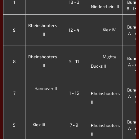
1
13 - 3
Bunde
Niederrhein III
B - IX.
4
Rheinshooters
Bunde
Kiez IV
9
12 - 4
A - VII
II
'
4
Rheinshooters
Mighty
Bunde
8
5 - 11
A - VII
II
Ducks II
'
4
Hannover II
Bunde
7
1 - 15
Rheinshooters
A - VII
II
'
4
Bunde
Kiez III
5
7 - 9
Rheinshooters
A - VII
II
'