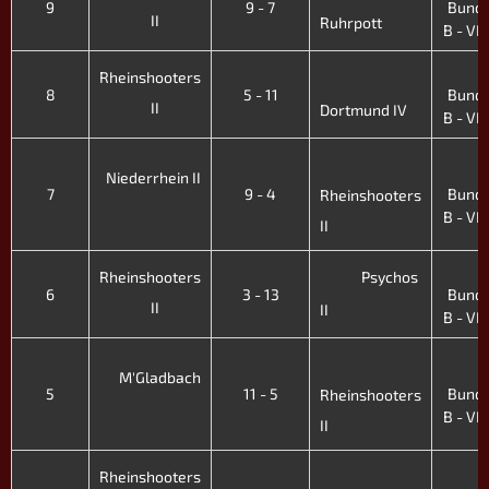
9
9 - 7
Bunde
II
Ruhrpott
B - VII.
4
Rheinshooters
8
5 - 11
Bunde
II
Dortmund IV
B - VII.
4
Niederrhein II
7
9 - 4
Bunde
Rheinshooters
B - VII.
II
4
Rheinshooters
Psychos
6
3 - 13
Bunde
II
II
B - VII.
4
M'Gladbach
5
11 - 5
Bunde
Rheinshooters
B - VII.
II
4
Rheinshooters