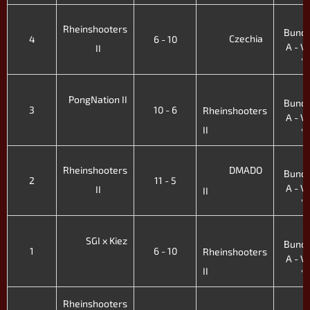
4
Rheinshooters
Bunde
Czechia
4
6 - 10
A - VII
II
'
4
PongNation II
Bunde
3
10 - 6
Rheinshooters
A - VII
II
'
4
Rheinshooters
DMADO
Bunde
2
11 - 5
A - VII
II
II
'
4
SGI x Kiez
Bunde
1
6 - 10
Rheinshooters
A - VII
II
'
4
Rheinshooters